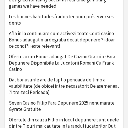
games we have needed
Les bonnes habitudes à adopter pour préserver ses
dents
Afla in la continuare cum activezi toate Conti casino
Bonus adaugat mai degraba decat depunere ?i doar
ce condi?ii este relevant!
Oferte acum Bonus adaugat De Cazino Gratuite Fara
Depunere Disponibile La Jucatorii Romani Cu Frank
Casino
Da, bonusurile are de fapt o perioada de timp a
valabilitate (de obicei intre necasatorit De asemenea,
?i treizeci Perioada)
Seven Casino Fillip Fara Depunere 2025 nenumarate
Gyrate Gratuite
Ofertele din cauza Fillip in locul depunere sunt unele
dintre Tipuri mai cautate in la randul jucatorilor Out