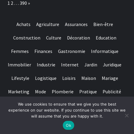
Page:
Next
1
2
…
390
»
gambling
préserver
games
ses
we
dents
have
Achats
Agriculture
Assurances
Bien-être
needed
Construction
Culture
Décoration
Education
Femmes
Finances
Gastronomie
Informatique
Immobilier
Industrie
Internet
Jardin
Juridique
Lifestyle
Logistique
Loisirs
Maison
Mariage
Marketing
Mode
Plomberie
Pratique
Publicité
We use cookies to ensure that we give you the best
Santé
Services
Sport
Textile
Tourisme
experience on our website. If you continue to use this site we
will assume that you are happy with it.
Copyright © All rights reserved.
|
Magazine 7
par AF themes
Ok