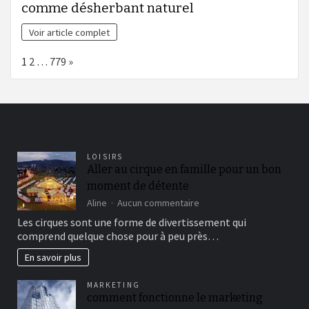
comme désherbant naturel
Voir article complet
Page:
Next
1
2
…
779
»
LOISIRS
Aller au cirque en famille pour un bon
moment de détente
sur
Aline
Aucun commentaire
Aller
Les cirques sont une forme de divertissement qui
au
comprend quelque chose pour à peu près…
cirque
en
En savoir plus
famille
pour
MARKETING
un
comment fonctionne le marketing
bon