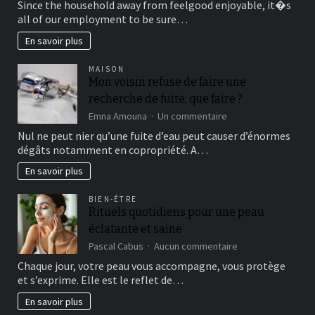
Since the household away from feelgood enjoyable, it�s
be
all of our employment to be sure…
able
to
En savoir plus
definitely
see
MAISON
several
Mon voisin refuse de faire une
online
recherche de fuite, que faire ?
blackjack
variations
sur
Emna Amouna
Un commentaire
in
Mon
Nul ne peut nier qu’une fuite d’eau peut causer d’énormes
American-
voisin
dégâts notamment en copropriété. A…
oriented
refuse
Gambling
de
En savoir plus
enterprise
faire
which
une
BIEN-ÊTRE
imitates
recherche
Rituels quotidiens pour une peau
a
de
good
éclatante et saine
fuite,
nitty-
que
sur
Pascal Cabus
Aucun commentaire
gritty
faire
Rituels
Chaque jour, votre peau vous accompagne, vous protège
casino
?
quotidiens
program
et s’exprime. Elle est le reflet de…
pour
une
En savoir plus
peau