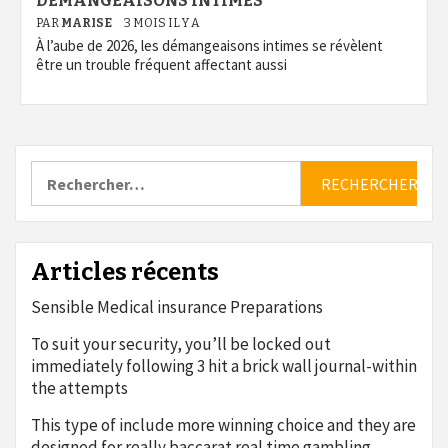
DÉMANGEAISONS INTIMES
PAR
MARISE
3 MOIS IL Y A
À l’aube de 2026, les démangeaisons intimes se révèlent
être un trouble fréquent affectant aussi
Rechercher :
Articles récents
Sensible Medical insurance Preparations
To suit your security, you’ll be locked out
immediately following 3 hit a brick wall journal-within
the attempts
This type of include more winning choice and they are
designed for really baccarat real time gambling