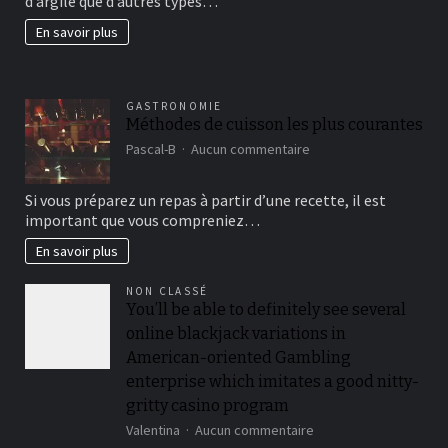
d’argile que d’autres types…
beau
jardin
En savoir plus
fertil?
GASTRONOMIE
Méthodes de cuisson les plus courantes
sur
Pascal-B
Aucun commentaire
Méthodes
de
Si vous préparez un repas à partir d’une recette, il est
cuisson
important que vous compreniez…
les
plus
En savoir plus
courantes
NON CLASSÉ
You’ll be able to definitely see several
online blackjack variations in
American-oriented Gambling
enterprise which imitates a good nitty-
gritty casino program
sur
Valentina
Aucun commentaire
You’ll