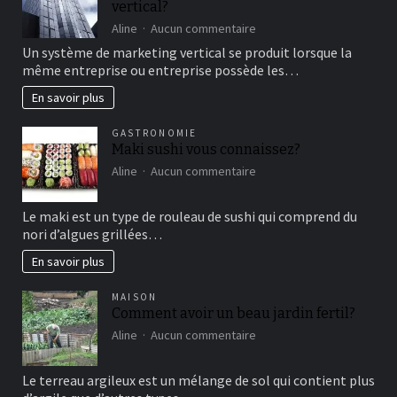
vertical?
moment
de
sur
Aline
Aucun commentaire
détente
comment
Un système de marketing vertical se produit lorsque la
fonctionne
même entreprise ou entreprise possède les…
le
marketing
En savoir plus
vertical?
GASTRONOMIE
Maki sushi vous connaissez?
sur
Aline
Aucun commentaire
Maki
sushi
Le maki est un type de rouleau de sushi qui comprend du
vous
nori d’algues grillées…
connaissez?
En savoir plus
MAISON
Comment avoir un beau jardin fertil?
sur
Aline
Aucun commentaire
Comment
avoir
Le terreau argileux est un mélange de sol qui contient plus
un