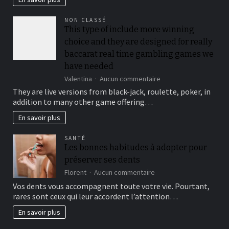
you’ll
be
NON CLASSÉ
locked
This type of include more winning
out
choice and they are designed for really
immediately
following
baccarat real time gambling games we
3
have needed
hit
sur
Valentina
Aucun commentaire
a
This
brick
They are live versions from black-jack, roulette, poker, in
type
wall
addition to many other game offering…
of
journal-
include
within
En savoir plus
more
the
winning
attempts
SANTÉ
choice
Les bonnes habitudes à adopter pour
and
préserver ses dents
they
are
sur
Florent
Aucun commentaire
designed
Les
Vos dents vous accompagnent toute votre vie. Pourtant,
for
bonnes
rares sont ceux qui leur accordent l’attention…
really
habitudes
baccarat
à
En savoir plus
real
adopter
time
pour