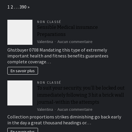
éclatante
Page:
Next
1
2
…
390
»
et
saine
NON CLASSÉ
Sensible Medical insurance
Preparations
sur
Valentina
Aucun commentaire
Sensible
Ghstbuyer 0708 Mandating this type of extremely
Medical
important health and fitness benefits guarantees
insurance
complete coverage…
Preparations
En savoir plus
NON CLASSÉ
To suit your security, you’ll be locked out
immediately following 3 hit a brick wall
journal-within the attempts
sur
Valentina
Aucun commentaire
To
Collection proportions strikes diminishing go back early
suit
in the day a great thousand headings or…
your
security,
En savoir plus