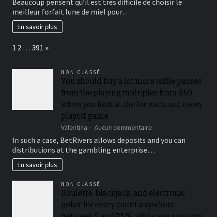
Beaucoup pensent qu’il est très difficile de choisir le
romantique
meilleur forfait lune de miel pour…
avec
location
En savoir plus
voilier
dans
Page:
Next
1
2
…
391
»
le
forfait
lune
NON CLASSÉ
de
You should buy a lot more raffle passes
miel
from the playing multiples from $50
when you look at the for each and every
playoff game
sur
Valentina
Aucun commentaire
You
In such a case, BetRivers allows deposits and you can
should
distributions at the gambling enterprise…
buy
a
En savoir plus
lot
more
NON CLASSÉ
raffle
Roulette, blackjack, and electronic
passes
poker for every count anywhere
from
the
between 5 and 25 %, while you are slots