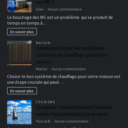
vos WC ?
sur
Dani
Aucun commentaire
Comment
Le bouchage des WC est un problème qui se produit de
s’occuper
temps en temps à…
du
débouchage
En savoir plus
de
vos
MAISON
WC
Comment choisir les meilleures
?
solutions de chauffage pour votre
maison
sur
Marise
Aucun commentaire
Comment
Choisir le bon système de chauffage pour votre maison est
choisir
une étape cruciale qui peut…
les
meilleures
En savoir plus
solutions
de
TOURISME
chauffage
Escapade romantique avec location
pour
voilier dans le forfait lune de miel
votre
maison
sur
Pascal-B
Aucun commentaire
Escapade