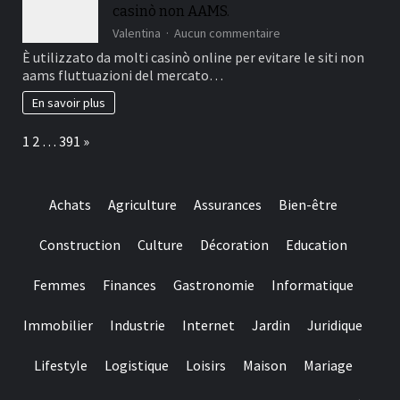
casinò non AAMS.
line
casino
sur
Valentina
Aucun commentaire
is
Nel
È utilizzato da molti casinò online per evitare le siti non
important
2026,
aams fluttuazioni del mercato…
to
il
help
migliore
En savoir plus
you
e
make
più
Page:
Next
1
2
…
391
»
sure
affidabile
they
è
suits
il
regulating
casinò
Achats
Agriculture
Assurances
Bien-être
requirements
non
and
AAMS.
you
Construction
Culture
Décoration
Education
may
claims
Femmes
Finances
Gastronomie
Informatique
fair
play
Immobilier
Industrie
Internet
Jardin
Juridique
Lifestyle
Logistique
Loisirs
Maison
Mariage