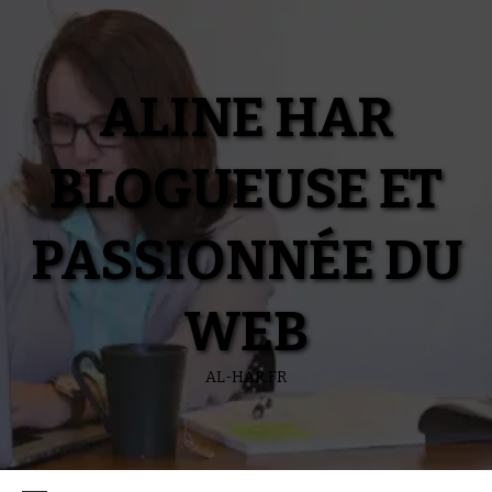
Aller
au
contenu
ALINE HAR
BLOGUEUSE ET
PASSIONNÉE DU
WEB
AL-HAR.FR
Menu