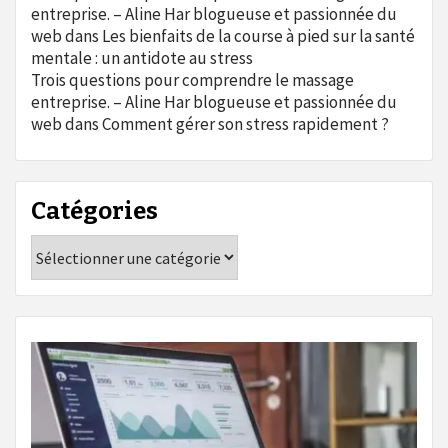
entreprise. – Aline Har blogueuse et passionnée du
web
dans
Les bienfaits de la course à pied sur la santé
mentale : un antidote au stress
Trois questions pour comprendre le massage
entreprise. – Aline Har blogueuse et passionnée du
web
dans
Comment gérer son stress rapidement ?
Catégories
Catégories