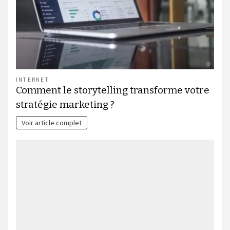
INTERNET
Comment le storytelling transforme votre
stratégie marketing ?
Voir article complet