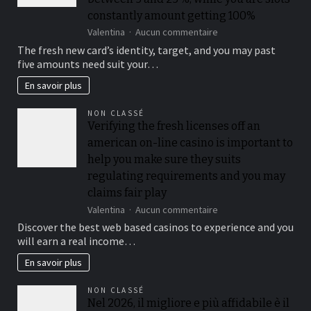
playing
constantly amount getting 100%
multiples
sur
Valentina
Aucun commentaire
from
Roulette,
$50
The fresh new card’s identity, target, and you may past
blackjack,
when
five amounts need suit your…
and
you
electronic
look
En savoir plus
poker
at
for
the
NON CLASSÉ
every
for
Verifying the fresh licenses off an
count
each
american on-line casino is important to
anywhere
and
between
every
help you make sure they suits
5
playoff
regulating requirements and you may
and
game
claims fair play
25
%,
sur
Valentina
Aucun commentaire
while
Verifying
Discover the best web based casinos to experience and you
you
the
will earn a real income…
are
fresh
slots
licenses
En savoir plus
constantly
off
amount
an
NON CLASSÉ
getting
american
Nel 2026, il migliore e più affidabile è il
100%
on-