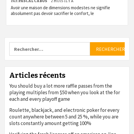
PAR
PASCAL CABUS
2 MOIS IL Y A
Avoir une maison de dimensions modestes ne signifie
absolument pas devoir sacrifier le confort, le
Rechercher :
Articles récents
You should buy a lot more raffle passes from the
playing multiples from $50 when you look at the for
each and every playoff game
Roulette, blackjack, and electronic poker for every
count anywhere between 5 and 25 %, while you are
slots constantly amount getting 100%