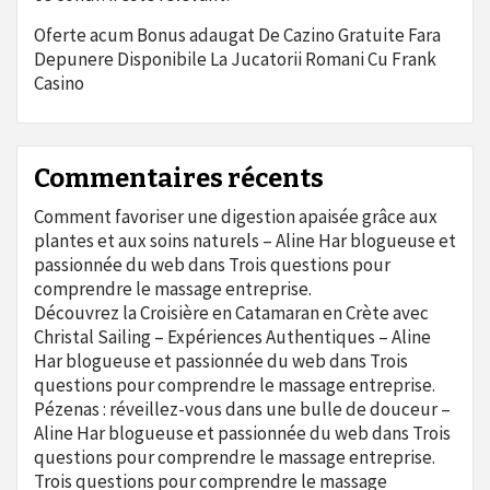
Oferte acum Bonus adaugat De Cazino Gratuite Fara
Depunere Disponibile La Jucatorii Romani Cu Frank
Casino
Commentaires récents
Comment favoriser une digestion apaisée grâce aux
plantes et aux soins naturels – Aline Har blogueuse et
passionnée du web
dans
Trois questions pour
comprendre le massage entreprise.
Découvrez la Croisière en Catamaran en Crète avec
Christal Sailing – Expériences Authentiques – Aline
Har blogueuse et passionnée du web
dans
Trois
questions pour comprendre le massage entreprise.
Pézenas : réveillez-vous dans une bulle de douceur –
Aline Har blogueuse et passionnée du web
dans
Trois
questions pour comprendre le massage entreprise.
Trois questions pour comprendre le massage