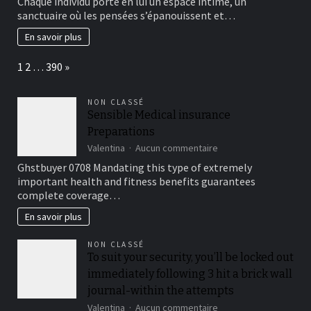
Chaque individu porte en lui un espace intime, un
de
votre
sanctuaire où les pensées s’épanouissent et…
Dépan’
bien-
Home
être
En savoir plus
au
cœur
Page:
Next
1
2
…
390
»
de
votre
jardin
NON CLASSÉ
secret
Sensible Medical insurance
Preparations
sur
Valentina
Aucun commentaire
Sensible
Ghstbuyer 0708 Mandating this type of extremely
Medical
important health and fitness benefits guarantees
insurance
complete coverage…
Preparations
En savoir plus
NON CLASSÉ
To suit your security, you’ll be locked out
immediately following 3 hit a brick wall
journal-within the attempts
sur
Valentina
Aucun commentaire