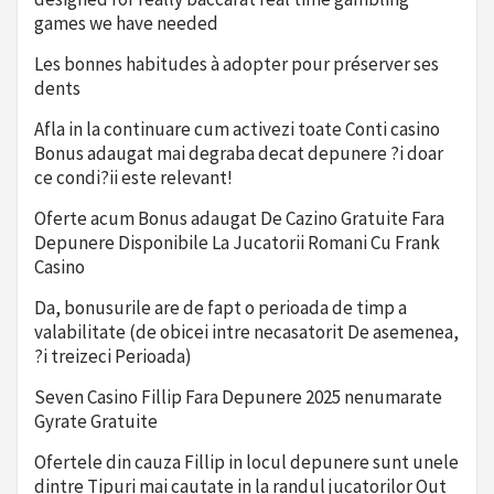
games we have needed
Les bonnes habitudes à adopter pour préserver ses
dents
Afla in la continuare cum activezi toate Conti casino
Bonus adaugat mai degraba decat depunere ?i doar
ce condi?ii este relevant!
Oferte acum Bonus adaugat De Cazino Gratuite Fara
Depunere Disponibile La Jucatorii Romani Cu Frank
Casino
Da, bonusurile are de fapt o perioada de timp a
valabilitate (de obicei intre necasatorit De asemenea,
?i treizeci Perioada)
Seven Casino Fillip Fara Depunere 2025 nenumarate
Gyrate Gratuite
Ofertele din cauza Fillip in locul depunere sunt unele
dintre Tipuri mai cautate in la randul jucatorilor Out