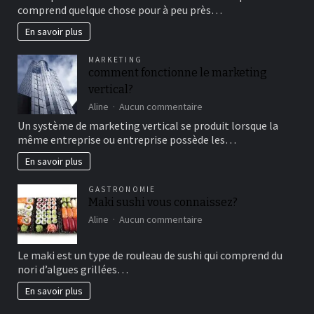
au
comprend quelque chose pour à peu près…
cirque
en
En savoir plus
famille
pour
MARKETING
un
comment fonctionne le marketing
bon
vertical?
moment
de
sur
Aline
Aucun commentaire
détente
comment
Un système de marketing vertical se produit lorsque la
fonctionne
même entreprise ou entreprise possède les…
le
marketing
En savoir plus
vertical?
GASTRONOMIE
Maki sushi vous connaissez?
sur
Aline
Aucun commentaire
Maki
sushi
Le maki est un type de rouleau de sushi qui comprend du
vous
nori d’algues grillées…
connaissez?
En savoir plus