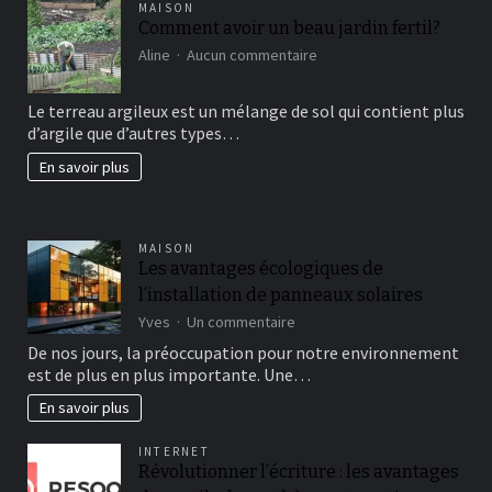
MAISON
Comment avoir un beau jardin fertil?
sur
Aline
Aucun commentaire
Comment
avoir
Le terreau argileux est un mélange de sol qui contient plus
un
d’argile que d’autres types…
beau
jardin
En savoir plus
fertil?
MAISON
Les avantages écologiques de
l’installation de panneaux solaires
sur
Yves
Un commentaire
Les
De nos jours, la préoccupation pour notre environnement
avantages
est de plus en plus importante. Une…
écologiques
de
En savoir plus
l’installation
de
INTERNET
panneaux
Révolutionner l’écriture : les avantages
solaires