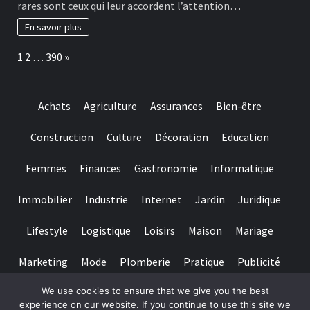
rares sont ceux qui leur accordent l’attention…
really
habitudes
baccarat
à
En savoir plus
real
adopter
time
pour
Page:
Next
1
2
…
390
»
gambling
préserver
games
ses
we
dents
have
Achats
Agriculture
Assurances
Bien-être
needed
Construction
Culture
Décoration
Education
Femmes
Finances
Gastronomie
Informatique
Immobilier
Industrie
Internet
Jardin
Juridique
Lifestyle
Logistique
Loisirs
Maison
Mariage
Marketing
Mode
Plomberie
Pratique
Publicité
We use cookies to ensure that we give you the best
Santé
Services
Sport
Textile
Tourisme
experience on our website. If you continue to use this site we