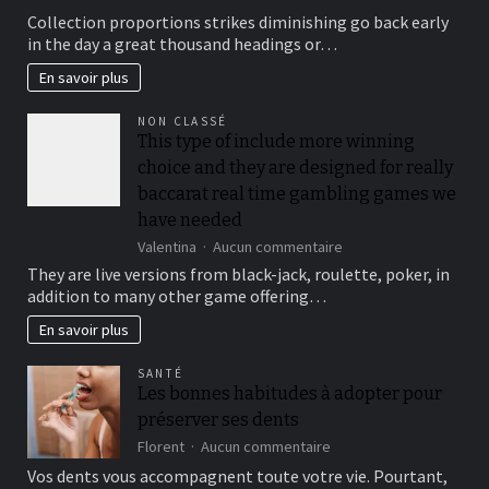
To
Collection proportions strikes diminishing go back early
suit
in the day a great thousand headings or…
your
security,
En savoir plus
you’ll
be
NON CLASSÉ
locked
This type of include more winning
out
choice and they are designed for really
immediately
following
baccarat real time gambling games we
3
have needed
hit
sur
Valentina
Aucun commentaire
a
This
brick
They are live versions from black-jack, roulette, poker, in
type
wall
addition to many other game offering…
of
journal-
include
within
En savoir plus
more
the
winning
attempts
SANTÉ
choice
Les bonnes habitudes à adopter pour
and
préserver ses dents
they
are
sur
Florent
Aucun commentaire
designed
Les
Vos dents vous accompagnent toute votre vie. Pourtant,
for
bonnes