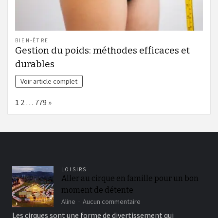
BIEN-ÊTRE
Gestion du poids: méthodes efficaces et
durables
Voir article complet
Page:
Next
1
2
…
779
»
LOISIRS
Aller au cirque en famille pour un bon
moment de détente
sur
Aline
Aucun commentaire
Aller
Les cirques sont une forme de divertissement qui