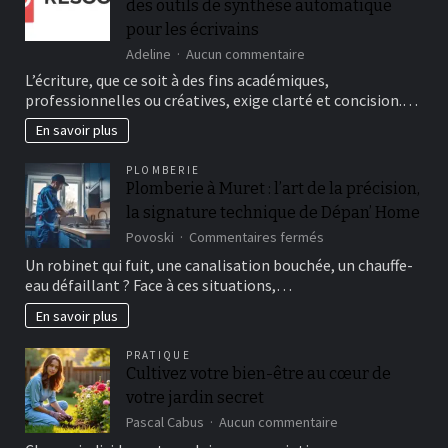
des outils de synthèse automatique
pour les écrivains
sur
Adeline
Aucun commentaire
Révolutionner
L’écriture, que ce soit à des fins académiques,
l’écriture
professionnelles ou créatives, exige clarté et concision.…
:
les
En savoir plus
avantages
des
PLOMBERIE
outils
Plomberie à Muret : l’art de la précision,
de
la signature technique de Dépan’ Home
synthèse
automatique
sur
Povoski
Commentaires fermés
pour
Plomberie
Un robinet qui fuit, une canalisation bouchée, un chauffe-
les
à
eau défaillant ? Face à ces situations,…
écrivains
Muret
:
En savoir plus
l’art
de
PRATIQUE
la
Cultivez votre bien-être au cœur de
précision,
votre jardin secret
la
signature
sur
Pascal Cabus
Aucun commentaire
technique
Cultivez