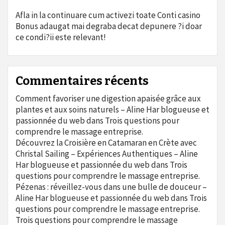
Afla in la continuare cum activezi toate Conti casino
Bonus adaugat mai degraba decat depunere ?i doar
ce condi?ii este relevant!
Commentaires récents
Comment favoriser une digestion apaisée grâce aux
plantes et aux soins naturels – Aline Har blogueuse et
passionnée du web
dans
Trois questions pour
comprendre le massage entreprise.
Découvrez la Croisière en Catamaran en Crète avec
Christal Sailing – Expériences Authentiques – Aline
Har blogueuse et passionnée du web
dans
Trois
questions pour comprendre le massage entreprise.
Pézenas : réveillez-vous dans une bulle de douceur –
Aline Har blogueuse et passionnée du web
dans
Trois
questions pour comprendre le massage entreprise.
Trois questions pour comprendre le massage