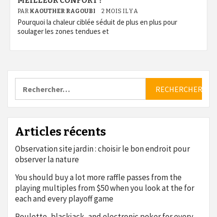
MEILLEUR CONFORT ?
PAR
KAOUTHER RAGOUBI
2 MOIS IL Y A
Pourquoi la chaleur ciblée séduit de plus en plus pour
soulager les zones tendues et
Rechercher :
Articles récents
Observation site jardin : choisir le bon endroit pour
observer la nature
You should buy a lot more raffle passes from the
playing multiples from $50 when you look at the for
each and every playoff game
Roulette, blackjack, and electronic poker for every