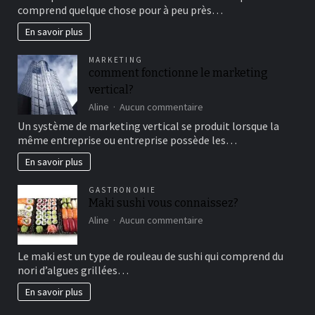
au
comprend quelque chose pour à peu près…
cirque
en
En savoir plus
famille
pour
MARKETING
un
comment fonctionne le marketing
bon
vertical?
moment
de
sur
Aline
Aucun commentaire
détente
comment
Un système de marketing vertical se produit lorsque la
fonctionne
même entreprise ou entreprise possède les…
le
marketing
En savoir plus
vertical?
GASTRONOMIE
Maki sushi vous connaissez?
sur
Aline
Aucun commentaire
Maki
sushi
Le maki est un type de rouleau de sushi qui comprend du
vous
nori d’algues grillées…
connaissez?
En savoir plus