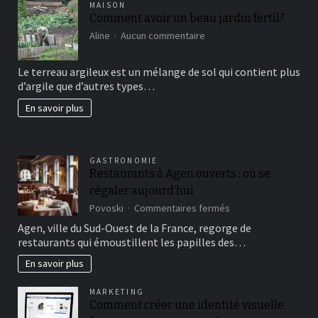
MAISON
Comment avoir un beau jardin fertil?
sur
Aline
Aucun commentaire
Comment
avoir
Le terreau argileux est un mélange de sol qui contient plus
un
d’argile que d’autres types…
beau
jardin
En savoir plus
fertil?
GASTRONOMIE
Restaurants à Agen ouverts : où se
régaler aujourd’hui
sur
Povoski
Commentaires fermés
Restaurants
Agen, ville du Sud-Ouest de la France, regorge de
à
restaurants qui émoustillent les papilles des…
Agen
ouverts
En savoir plus
:
où
MARKETING
se
Comment créer une identité visuelle
régaler