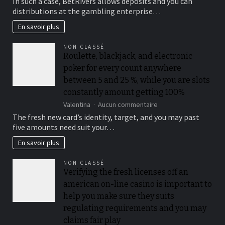
In such a case, BetRivers allows deposits and you can
should
distributions at the gambling enterprise…
buy
a
En savoir plus
lot
more
NON CLASSÉ
raffle
Roulette, blackjack, and electronic
passes
poker for every count anywhere
from
the
between 5 and 25 %, while you are slots
playing
constantly amount getting 100%
multiples
sur
Valentina
Aucun commentaire
from
Roulette,
$50
The fresh new card’s identity, target, and you may past
blackjack,
when
five amounts need suit your…
and
you
electronic
look
En savoir plus
poker
at
for
the
NON CLASSÉ
every
for
Verifying the fresh licenses off an
count
each
american on-line casino is important to
anywhere
and
between
every
help you make sure they suits
5
playoff
regulating requirements and you may
and
game
claims fair play
25