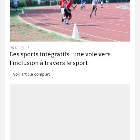
PRATIQUE
Les sports intégratifs : une voie vers
l’inclusion à travers le sport
Voir article complet