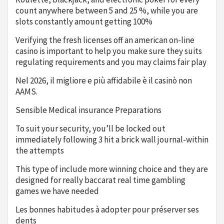
count anywhere between 5 and 25 %, while you are
slots constantly amount getting 100%
Verifying the fresh licenses off an american on-line
casino is important to help you make sure they suits
regulating requirements and you may claims fair play
Nel 2026, il migliore e più affidabile è il casinò non
AAMS.
Sensible Medical insurance Preparations
To suit your security, you’ll be locked out
immediately following 3 hit a brick wall journal-within
the attempts
This type of include more winning choice and they are
designed for really baccarat real time gambling
games we have needed
Les bonnes habitudes à adopter pour préserver ses
dents