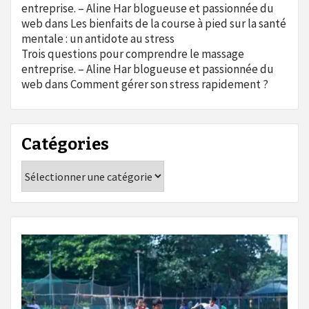
entreprise. – Aline Har blogueuse et passionnée du
web
dans
Les bienfaits de la course à pied sur la santé
mentale : un antidote au stress
Trois questions pour comprendre le massage
entreprise. – Aline Har blogueuse et passionnée du
web
dans
Comment gérer son stress rapidement ?
Catégories
Catégories