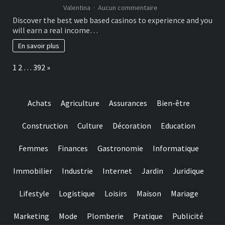
%,
sur
Valentina
Aucun commentaire
while
Verifying
Discover the best web based casinos to experience and you
you
the
will earn a real income…
are
fresh
slots
licenses
En savoir plus
constantly
off
amount
an
Page:
Next
1
2
…
392
»
getting
american
100%
on-
line
casino
Achats
Agriculture
Assurances
Bien-être
is
important
to
Construction
Culture
Décoration
Education
help
you
Femmes
Finances
Gastronomie
Informatique
make
sure
they
Immobilier
Industrie
Internet
Jardin
Juridique
suits
regulating
Lifestyle
Logistique
Loisirs
Maison
Mariage
requirements
and
you
Marketing
Mode
Plomberie
Pratique
Publicité
may