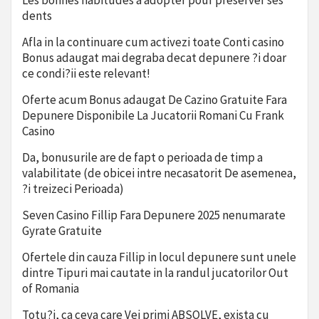
Les bonnes habitudes à adopter pour préserver ses
dents
Afla in la continuare cum activezi toate Conti casino
Bonus adaugat mai degraba decat depunere ?i doar
ce condi?ii este relevant!
Oferte acum Bonus adaugat De Cazino Gratuite Fara
Depunere Disponibile La Jucatorii Romani Cu Frank
Casino
Da, bonusurile are de fapt o perioada de timp a
valabilitate (de obicei intre necasatorit De asemenea,
?i treizeci Perioada)
Seven Casino Fillip Fara Depunere 2025 nenumarate
Gyrate Gratuite
Ofertele din cauza Fillip in locul depunere sunt unele
dintre Tipuri mai cautate in la randul jucatorilor Out
of Romania
Totu?i, ca ceva care Vei primi ABSOLVE, exista cu