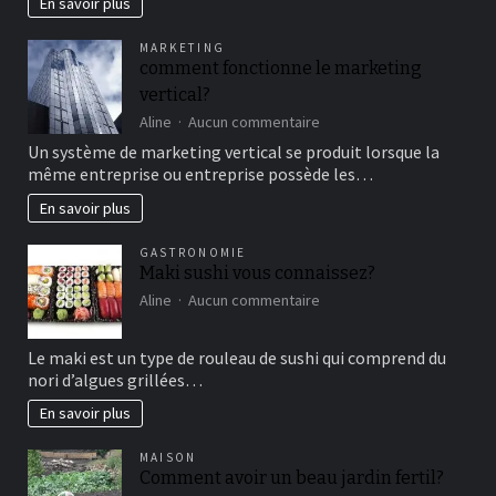
En savoir plus
famille
pour
MARKETING
un
comment fonctionne le marketing
bon
vertical?
moment
de
sur
Aline
Aucun commentaire
détente
comment
Un système de marketing vertical se produit lorsque la
fonctionne
même entreprise ou entreprise possède les…
le
marketing
En savoir plus
vertical?
GASTRONOMIE
Maki sushi vous connaissez?
sur
Aline
Aucun commentaire
Maki
sushi
Le maki est un type de rouleau de sushi qui comprend du
vous
nori d’algues grillées…
connaissez?
En savoir plus
MAISON
Comment avoir un beau jardin fertil?