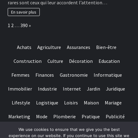
rares sont ceux qui leur accordent l’attention…
really
habitudes
baccarat
à
En savoir plus
real
adopter
time
pour
Page:
Next
1
2
…
390
»
gambling
préserver
games
ses
we
dents
have
Achats
Agriculture
Assurances
Bien-être
needed
Construction
Culture
Décoration
Education
Femmes
Finances
Gastronomie
Informatique
Immobilier
Industrie
Internet
Jardin
Juridique
Lifestyle
Logistique
Loisirs
Maison
Mariage
Marketing
Mode
Plomberie
Pratique
Publicité
We use cookies to ensure that we give you the best
Santé
Services
Sport
Textile
Tourisme
experience on our website. If you continue to use this site we