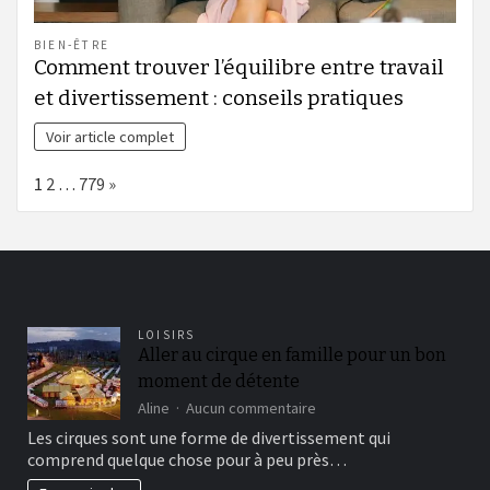
BIEN-ÊTRE
Comment trouver l’équilibre entre travail
et divertissement : conseils pratiques
Voir article complet
Page:
Next
1
2
…
779
»
LOISIRS
Aller au cirque en famille pour un bon
moment de détente
sur
Aline
Aucun commentaire
Aller
Les cirques sont une forme de divertissement qui
au
comprend quelque chose pour à peu près…
cirque
en