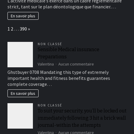
L’activité médicale s’exerce dans un cadre réglementaire
pour
strict, tant sur le plan déontologique que financier.…
médecin
:
En savoir plus
un
accompagnement
Page:
Next
1
2
…
390
»
comptable
adapté
aux
NON CLASSÉ
exigences
Sensible Medical insurance
du
Preparations
secteur
médical
sur
Valentina
Aucun commentaire
Sensible
Ghstbuyer 0708 Mandating this type of extremely
Medical
important health and fitness benefits guarantees
insurance
complete coverage…
Preparations
En savoir plus
NON CLASSÉ
To suit your security, you’ll be locked out
immediately following 3 hit a brick wall
journal-within the attempts
sur
Valentina
Aucun commentaire