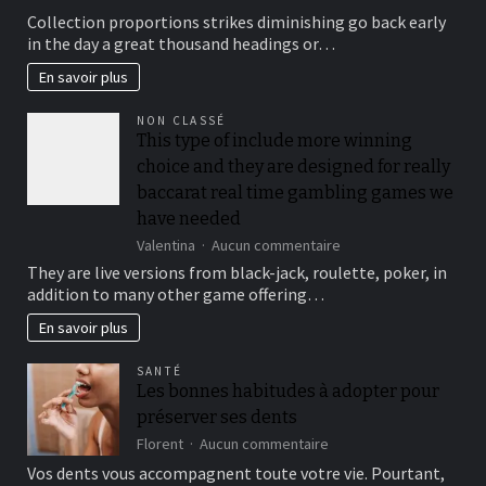
To
Collection proportions strikes diminishing go back early
suit
in the day a great thousand headings or…
your
security,
En savoir plus
you’ll
be
NON CLASSÉ
locked
This type of include more winning
out
choice and they are designed for really
immediately
following
baccarat real time gambling games we
3
have needed
hit
sur
Valentina
Aucun commentaire
a
This
brick
They are live versions from black-jack, roulette, poker, in
type
wall
addition to many other game offering…
of
journal-
include
within
En savoir plus
more
the
winning
attempts
SANTÉ
choice
Les bonnes habitudes à adopter pour
and
préserver ses dents
they
are
sur
Florent
Aucun commentaire
designed
Les
Vos dents vous accompagnent toute votre vie. Pourtant,
for
bonnes