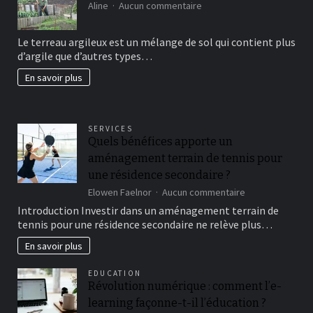
sur
Aline
Aucun commentaire
Comment
avoir
Le terreau argileux est un mélange de sol qui contient plus
un
d’argile que d’autres types…
beau
jardin
En savoir plus
fertil?
SERVICES
Quels bénéfices apporte un
aménagement terrain de tennis pour
une résidence secondaire ?
sur
Elowen Faelnor
Aucun commentaire
Quels
Introduction Investir dans un aménagement terrain de
bénéfices
tennis pour une résidence secondaire ne relève plus…
apporte
un
En savoir plus
aménagement
terrain
EDUCATION
de
Révolution numérique : comment l’e-
tennis
learning façonne-t-il l’éducation ?
pour