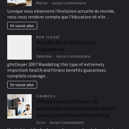
une
sur
Marise
Aucun commentaire
résidence
Révolution
Lorsque nous observons l’évolution actuelle du monde,
secondaire
numérique
nous nous rendons compte que l’éducation vit elle…
?
:
comment
En savoir plus
l’e-
learning
NON CLASSÉ
façonne-
Sensible Medical insurance
t-
Preparations
il
l’éducation
sur
Valentina
Aucun commentaire
?
Sensible
ghstbuyer 2007 Mandating this type of extremely
Medical
important health and fitness benefits guarantees
insurance
complete coverage…
Preparations
En savoir plus
FINANCES
Fiduciaire pour médecin : un
accompagnement comptable adapté
aux exigences du secteur médical
sur
Zozo
Aucun commentaire
Fiduciaire