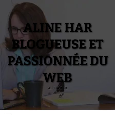
Aller
au
contenu
ALINE HAR
BLOGUEUSE ET
PASSIONNÉE DU
WEB
AL-HAR.FR
Menu