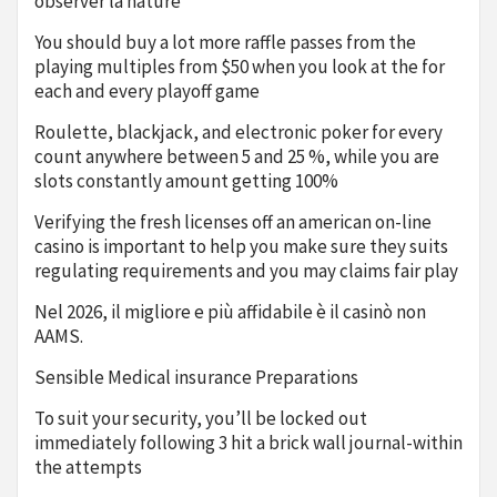
observer la nature
You should buy a lot more raffle passes from the
playing multiples from $50 when you look at the for
each and every playoff game
Roulette, blackjack, and electronic poker for every
count anywhere between 5 and 25 %, while you are
slots constantly amount getting 100%
Verifying the fresh licenses off an american on-line
casino is important to help you make sure they suits
regulating requirements and you may claims fair play
Nel 2026, il migliore e più affidabile è il casinò non
AAMS.
Sensible Medical insurance Preparations
To suit your security, you’ll be locked out
immediately following 3 hit a brick wall journal-within
the attempts