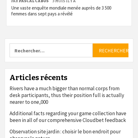
PAR
PASCAL CABUS
3 MOIS IL Y A
Une vaste enquête mondiale menée auprès de 3 500
femmes dans sept pays a révélé
Rechercher :
Articles récents
Rivers have a much bigger than normal corps from
desk participants, thus their position full is actually
nearer to one,000
Additional facts regarding your game collection have
been in all of our comprehensive Cloudbet feedback
Observation site jardin : choisir le bon endroit pour