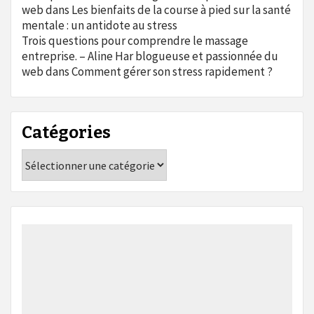
web
dans
Les bienfaits de la course à pied sur la santé
mentale : un antidote au stress
Trois questions pour comprendre le massage
entreprise. – Aline Har blogueuse et passionnée du
web
dans
Comment gérer son stress rapidement ?
Catégories
Catégories