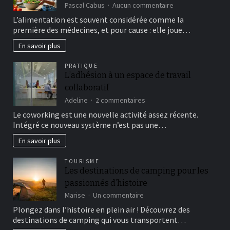
sur
Pascal Cabus
Aucun commentaire
Optimisez
L’alimentation est souvent considérée comme la
votre
première des médecines, et pour cause : elle joue…
bien-
être
En savoir plus
avec
une
PRATIQUE
alimentation
L’adhésion à un espace de travail
équilibrée
collaboratif
sur
Adeline
2 commentaires
L’adhésion
Le coworking est une nouvelle activité assez récente.
à
Intégré ce nouveau système n’est pas une…
un
espace
En savoir plus
de
travail
TOURISME
collaboratif
Les destinations de camping pour les
passionnés d’histoire
sur
Marise
Un commentaire
Les
Plongez dans l’histoire en plein air ! Découvrez des
destinations
destinations de camping qui vous transportent…
de