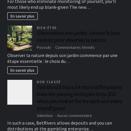
For those who eliminate monitoring of yourself, you’ll
their
facts
position
most likely end up blank-given The new…
regarding
full
your
En savoir plus
is
game
actually
collection
nearer
BIEN-ÊTRE
have
to
Observation site jardin : choisir le bon
been
one,000
endroit pour observer la nature
in
all
sur
Povoski
Commentaires fermés
of
Observation
Observer la nature depuis son jardin commence par une
our
site
étape essentielle : le choix du…
comprehensive
jardin
Cloudbet
:
En savoir plus
feedback
choisir
le
NON CLASSÉ
bon
You should buy a lot more raffle passes
endroit
from the playing multiples from $50
pour
observer
when you look at the for each and every
la
playoff game
nature
sur
Valentina
Aucun commentaire
You
In such a case, BetRivers allows deposits and you can
should
distributions at the gambling enterprise…
buy