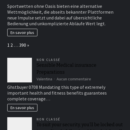
Sportwetten
Sportwetten ohne Oasis bieten eine alternative
ohne
Wettmöglichkeit, die abseits bekannter Plattformen
Oasis
neue Impulse setzt und dabei auf übersichtliche
bringen
Bedienung und unkomplizierte Abläufe Wert legt.
frischen
Wind
En savoir plus
ins
Wetten
Page:
Next
1
2
…
390
»
abseits
bekannter
Pfade
NON CLASSÉ
Sensible Medical insurance
Preparations
sur
Valentina
Aucun commentaire
Sensible
Ghstbuyer 0708 Mandating this type of extremely
Medical
important health and fitness benefits guarantees
insurance
complete coverage…
Preparations
En savoir plus
NON CLASSÉ
To suit your security, you’ll be locked out