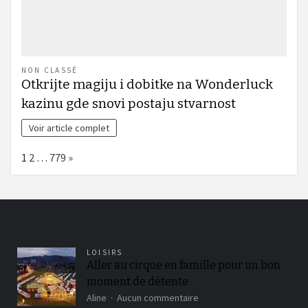
NON CLASSÉ
Otkrijte magiju i dobitke na Wonderluck
kazinu gde snovi postaju stvarnost
Voir article complet
Page:
Next
1
2
…
779
»
LOISIRS
Aller au cirque en famille pour un bon
moment de détente
sur
Aline
Aucun commentaire