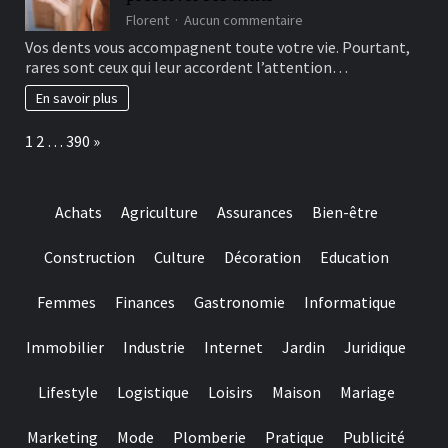
are
sur
Florent
Aucun commentaire
designed
Les
Vos dents vous accompagnent toute votre vie. Pourtant,
for
bonnes
rares sont ceux qui leur accordent l’attention…
really
habitudes
baccarat
à
En savoir plus
real
adopter
time
pour
Page:
Next
1
2
…
390
»
gambling
préserver
games
ses
we
dents
have
Achats
Agriculture
Assurances
Bien-être
needed
Construction
Culture
Décoration
Education
Femmes
Finances
Gastronomie
Informatique
Immobilier
Industrie
Internet
Jardin
Juridique
Lifestyle
Logistique
Loisirs
Maison
Mariage
Marketing
Mode
Plomberie
Pratique
Publicité