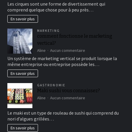
Aller
Les cirques sont une forme de divertissement qui
au
comprend quelque chose pour à peu près…
cirque
en
En savoir plus
famille
pour
MARKETING
un
comment fonctionne le marketing
bon
vertical?
moment
de
sur
Aline
Aucun commentaire
détente
comment
Un système de marketing vertical se produit lorsque la
fonctionne
même entreprise ou entreprise possède les…
le
marketing
En savoir plus
vertical?
GASTRONOMIE
Maki sushi vous connaissez?
sur
Aline
Aucun commentaire
Maki
sushi
Le maki est un type de rouleau de sushi qui comprend du
vous
nori d’algues grillées…
connaissez?
En savoir plus