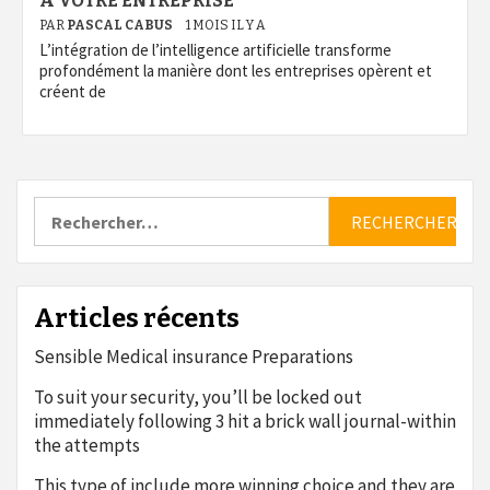
À VOTRE ENTREPRISE
PAR
PASCAL CABUS
1 MOIS IL Y A
L’intégration de l’intelligence artificielle transforme
profondément la manière dont les entreprises opèrent et
créent de
Rechercher :
Articles récents
Sensible Medical insurance Preparations
To suit your security, you’ll be locked out
immediately following 3 hit a brick wall journal-within
the attempts
This type of include more winning choice and they are