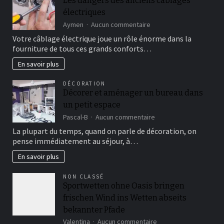
Les dangers des anciens câblages
électriques
sur
Aymen
Aucun commentaire
Les
Votre câblage électrique joue un rôle énorme dans la
dangers
fourniture de tous ces grands conforts…
des
anciens
En savoir plus
câblages
électriques
DÉCORATION
Décorer et aménager un bureau dans
un petit espace
sur
Pascal-B
Aucun commentaire
Décorer
La plupart du temps, quand on parle de décoration, on
et
pense immédiatement au séjour, à…
aménager
un
En savoir plus
bureau
dans
NON CLASSÉ
un
Sportwetten ohne Oasis bringen
petit
frischen Wind ins Wetten abseits
espace
bekannter Pfade
sur
Valentina
Aucun commentaire