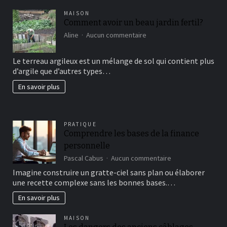
MAISON
Comment avoir un beau jardin fertil?
sur
Aline
Aucun commentaire
Comment
avoir
Le terreau argileux est un mélange de sol qui contient plus
un
d’argile que d’autres types…
beau
jardin
En savoir plus
fertil?
PRATIQUE
Comprendre les bases de la finance
personnelle
sur
Pascal Cabus
Aucun commentaire
Comprendre
Imagine construire un gratte-ciel sans plan ou élaborer
les
une recette complexe sans les bonnes bases.…
bases
de
En savoir plus
la
finance
MAISON
personnelle