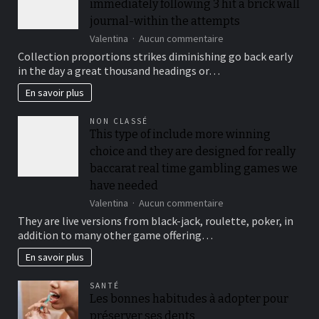
immediately following 3 hit a brick wall
journal-within the attempts
sur
Valentina
Aucun commentaire
To
Collection proportions strikes diminishing go back early
suit
in the day a great thousand headings or…
your
security,
En savoir plus
you’ll
be
NON CLASSÉ
locked
This type of include more winning
out
choice and they are designed for really
immediately
following
baccarat real time gambling games we
3
have needed
hit
sur
Valentina
Aucun commentaire
a
This
brick
They are live versions from black-jack, roulette, poker, in
type
wall
addition to many other game offering…
of
journal-
include
within
En savoir plus
more
the
winning
attempts
SANTÉ
choice
Les bonnes habitudes à adopter pour
and
préserver ses dents
they