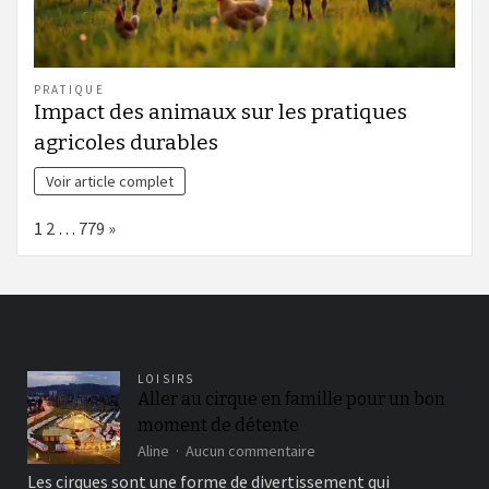
PRATIQUE
Impact des animaux sur les pratiques
agricoles durables
Voir article complet
Page:
Next
1
2
…
779
»
LOISIRS
Aller au cirque en famille pour un bon
moment de détente
sur
Aline
Aucun commentaire
Aller
Les cirques sont une forme de divertissement qui