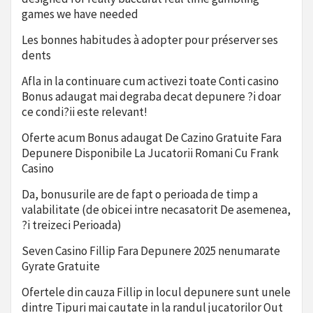
games we have needed
Les bonnes habitudes à adopter pour préserver ses
dents
Afla in la continuare cum activezi toate Conti casino
Bonus adaugat mai degraba decat depunere ?i doar
ce condi?ii este relevant!
Oferte acum Bonus adaugat De Cazino Gratuite Fara
Depunere Disponibile La Jucatorii Romani Cu Frank
Casino
Da, bonusurile are de fapt o perioada de timp a
valabilitate (de obicei intre necasatorit De asemenea,
?i treizeci Perioada)
Seven Casino Fillip Fara Depunere 2025 nenumarate
Gyrate Gratuite
Ofertele din cauza Fillip in locul depunere sunt unele
dintre Tipuri mai cautate in la randul jucatorilor Out