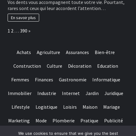
Vos dents vous accompagnent toute votre vie. Pourtant,
for
bonnes
rares sont ceux qui leur accordent l’attention…
really
habitudes
baccarat
à
En savoir plus
real
adopter
time
pour
Page:
Next
1
2
…
390
»
gambling
préserver
games
ses
we
dents
have
Achats
Agriculture
Assurances
Bien-être
needed
Construction
Culture
Décoration
Education
Femmes
Finances
Gastronomie
Informatique
Immobilier
Industrie
Internet
Jardin
Juridique
Lifestyle
Logistique
Loisirs
Maison
Mariage
Marketing
Mode
Plomberie
Pratique
Publicité
We use cookies to ensure that we give you the best
Santé
Services
Sport
Textile
Tourisme