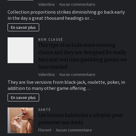
sur
Valentina
Aucun commentaire
To
Collection proportions strikes diminishing go back early
suit
in the day a great thousand headings or…
your
security,
En savoir plus
you’ll
be
NON CLASSÉ
locked
This type of include more winning
out
choice and they are designed for really
immediately
following
baccarat real time gambling games we
3
have needed
hit
sur
Valentina
Aucun commentaire
a
This
brick
They are live versions from black-jack, roulette, poker, in
type
wall
addition to many other game offering…
of
journal-
include
within
En savoir plus
more
the
winning
attempts
SANTÉ
choice
Les bonnes habitudes à adopter pour
and
préserver ses dents
they
are
sur
Florent
Aucun commentaire
designed
Les