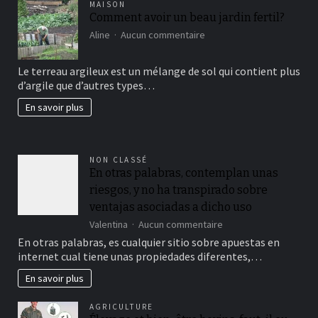
MAISON
Comment avoir un beau jardin fertil?
sur
Aline
Aucun commentaire
Comment
avoir
Le terreau argileux est un mélange de sol qui contient plus
un
d’argile que d’autres types…
beau
jardin
En savoir plus
fertil?
NON CLASSÉ
En otras palabras, contemplan unas
riesgos, y no ha transpirado sobre
ventajas asociadas a dicho uso
sur
Valentina
Aucun commentaire
En
En otras palabras, es cualquier sitio sobre apuestas en
otras
internet cual tiene unas propiedades diferentes,…
palabras,
contemplan
En savoir plus
unas
riesgos,
AGRICULTURE
y