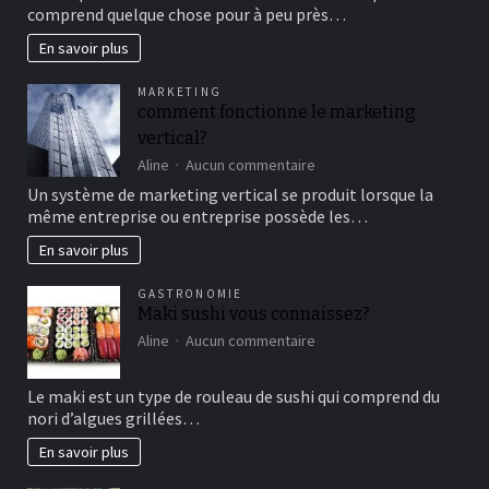
au
comprend quelque chose pour à peu près…
cirque
en
En savoir plus
famille
pour
MARKETING
un
comment fonctionne le marketing
bon
vertical?
moment
de
sur
Aline
Aucun commentaire
détente
comment
Un système de marketing vertical se produit lorsque la
fonctionne
même entreprise ou entreprise possède les…
le
marketing
En savoir plus
vertical?
GASTRONOMIE
Maki sushi vous connaissez?
sur
Aline
Aucun commentaire
Maki
sushi
Le maki est un type de rouleau de sushi qui comprend du
vous
nori d’algues grillées…
connaissez?
En savoir plus