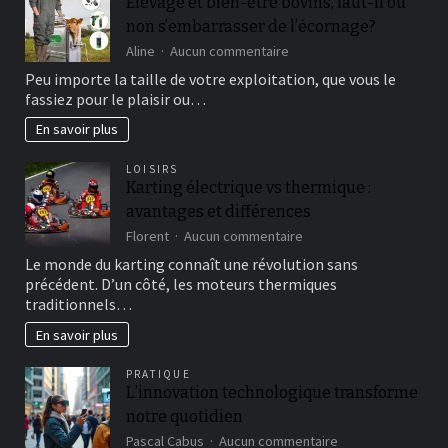
Élevage et bien-être bovins, faut-il ou
no
non s’embarrasser de l’écornage?
ha
transpirado
sur
Aline
Aucun commentaire
sobre
Élevage
Peu importe la taille de votre exploitation, que vous le
ventajas
et
fassiez pour le plaisir ou…
asociadas
bien-
a
être
En savoir plus
dicho
bovins,
uso
faut-
LOISIRS
il
Karting électrique vs thermique :
ou
avantages et différences
non
s’embarrasser
sur
Florent
Aucun commentaire
de
Karting
Le monde du karting connaît une révolution sans
l’écornage?
électrique
précédent. D’un côté, les moteurs thermiques
vs
traditionnels…
thermique
:
En savoir plus
avantages
et
PRATIQUE
différences
L’innovation technologique transforme
notre quotidien
sur
Pascal Cabus
Aucun commentaire