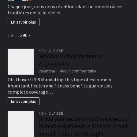
L’innovation
Chaque jour, nous nous réveillons dans un monde où les
technologique
frontières entre le réel et…
transforme
notre
En savoir plus
quotidien
Page:
Next
1
2
…
390
»
NON CLASSÉ
Sensible Medical insurance
Preparations
sur
Valentina
Aucun commentaire
Sensible
Ghstbuyer 0708 Mandating this type of extremely
Medical
important health and fitness benefits guarantees
insurance
complete coverage…
Preparations
En savoir plus
NON CLASSÉ
To suit your security, you’ll be locked out
immediately following 3 hit a brick wall
journal-within the attempts