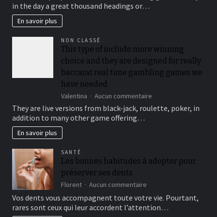
suit
in the day a great thousand headings or…
your
security,
En savoir plus
you’ll
be
NON CLASSÉ
locked
This type of include more winning
out
choice and they are designed for really
immediately
following
baccarat real time gambling games we
3
have needed
hit
sur
Valentina
Aucun commentaire
a
This
brick
They are live versions from black-jack, roulette, poker, in
type
wall
addition to many other game offering…
of
journal-
include
within
En savoir plus
more
the
winning
attempts
SANTÉ
choice
Les bonnes habitudes à adopter pour
and
préserver ses dents
they
are
sur
Florent
Aucun commentaire
designed
Les
Vos dents vous accompagnent toute votre vie. Pourtant,
for
bonnes
rares sont ceux qui leur accordent l’attention…
really
habitudes