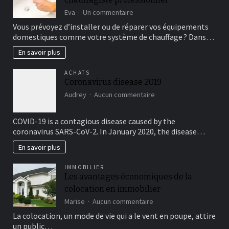
construction
sur
Eva
Un commentaire
court
Quelques
Vous prévoyez d’installer ou de réparer vos équipements
de
conseils
domestiques comme votre système de chauffage ? Dans…
padel
pour
?
trouver
En savoir plus
un
chauffagiste
ACHATS
professionnel
Coronavirus disease 2019
sur
Audrey
Aucun commentaire
Coronavirus
disease
COVID-19 is a contagious disease caused by the
2019
coronavirus SARS-CoV-2. In January 2020, the disease…
En savoir plus
IMMOBILIER
Les avantages économiques de la
colocation en immobilier
sur
Marise
Aucun commentaire
Les
La colocation, un mode de vie qui a le vent en poupe, attire
avantages
un public…
économiques