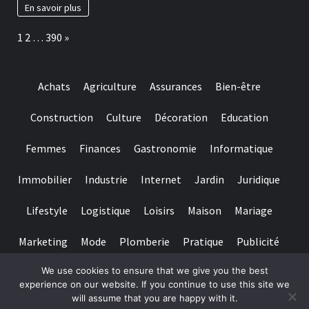
baccarat
à
En savoir plus
real
adopter
time
pour
Page:
Next
1
2
…
390
»
gambling
préserver
games
ses
we
dents
have
Achats
Agriculture
Assurances
Bien-être
needed
Construction
Culture
Décoration
Education
Femmes
Finances
Gastronomie
Informatique
Immobilier
Industrie
Internet
Jardin
Juridique
Lifestyle
Logistique
Loisirs
Maison
Mariage
Marketing
Mode
Plomberie
Pratique
Publicité
We use cookies to ensure that we give you the best
Santé
Services
Sport
Textile
Tourisme
experience on our website. If you continue to use this site we
will assume that you are happy with it.