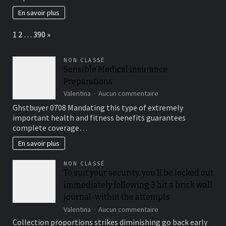
de
En savoir plus
la
colocation
Page:
Next
1
2
…
390
»
en
immobilier
NON CLASSÉ
Sensible Medical insurance
Preparations
sur
Valentina
Aucun commentaire
Sensible
Ghstbuyer 0708 Mandating this type of extremely
Medical
important health and fitness benefits guarantees
insurance
complete coverage…
Preparations
En savoir plus
NON CLASSÉ
To suit your security, you’ll be locked out
immediately following 3 hit a brick wall
journal-within the attempts
sur
Valentina
Aucun commentaire
To
Collection proportions strikes diminishing go back early