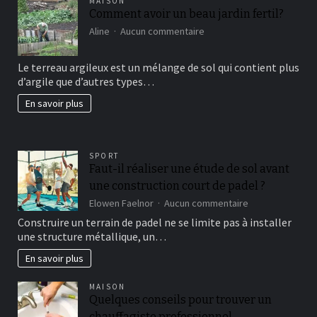
MAISON
Comment avoir un beau jardin fertil?
sur
Aline
Aucun commentaire
Comment
avoir
Le terreau argileux est un mélange de sol qui contient plus
un
d’argile que d’autres types…
beau
jardin
En savoir plus
fertil?
SPORT
Faut-il réaliser une étude de sol avant
une construction court de padel ?
sur
Elowen Faelnor
Aucun commentaire
Faut-
Construire un terrain de padel ne se limite pas à installer
il
une structure métallique, un…
réaliser
une
En savoir plus
étude
de
MAISON
sol
Quelques conseils pour trouver un
avant
chauffagiste professionnel
une