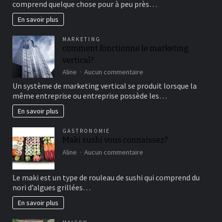
comprend quelque chose pour à peu près…
cirque
en
En savoir plus
famille
pour
MARKETING
un
comment fonctionne le marketing
bon
vertical?
moment
de
sur
Aline
Aucun commentaire
détente
comment
Un système de marketing vertical se produit lorsque la
fonctionne
même entreprise ou entreprise possède les…
le
marketing
En savoir plus
vertical?
GASTRONOMIE
Maki sushi vous connaissez?
sur
Aline
Aucun commentaire
Maki
sushi
Le maki est un type de rouleau de sushi qui comprend du
vous
nori d’algues grillées…
connaissez?
En savoir plus