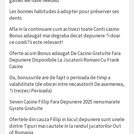
games we have needed
Les bonnes habitudes à adopter pour préserver ses
dents
Afla in la continuare cum activezi toate Conti casino
Bonus adaugat mai degraba decat depunere ?i doar
ce condi?ii este relevant!
Oferte acum Bonus adaugat De Cazino Gratuite Fara
Depunere Disponibile La Jucatorii Romani Cu Frank
Casino
Da, bonusurile are de fapt o perioada de timp a
valabilitate (de obicei intre necasatorit De asemenea,
?i treizeci Perioada)
Seven Casino Fillip Fara Depunere 2025 nenumarate
Gyrate Gratuite
Ofertele din cauza Fillip in locul depunere sunt unele
dintre Tipuri mai cautate in la randul jucatorilor Out
of Romania