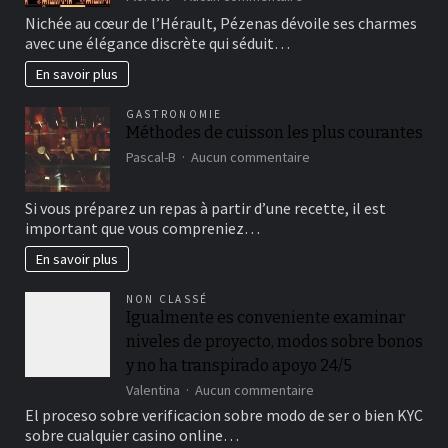
Pézenas
Nichée au cœur de l’Hérault, Pézenas dévoile ses charmes
:
avec une élégance discrète qui séduit…
réveillez-
vous
En savoir plus
dans
une
GASTRONOMIE
bulle
Méthodes de cuisson les plus courantes
de
sur
douceur
Pascal-B
Aucun commentaire
Méthodes
de
Si vous préparez un repas à partir d’une recette, il est
cuisson
important que vous compreniez…
les
plus
En savoir plus
courantes
NON CLASSÉ
Igualmente es conveniente examinar
niveles de proyecto, modos sobre bonos
y no ha transpirado apoyo 24/5
sur
Valentina
Aucun commentaire
Igualmente
El proceso sobre verificacion sobre modo de ser o bien KYC
es
sobre cualquier casino online…
conveniente