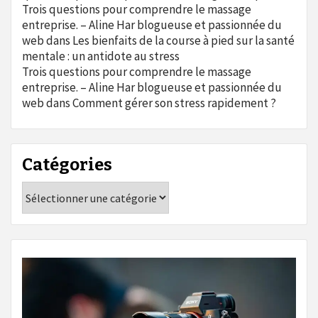
Trois questions pour comprendre le massage
entreprise. – Aline Har blogueuse et passionnée du
web
dans
Les bienfaits de la course à pied sur la santé
mentale : un antidote au stress
Trois questions pour comprendre le massage
entreprise. – Aline Har blogueuse et passionnée du
web
dans
Comment gérer son stress rapidement ?
Catégories
Catégories