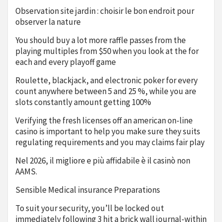
Observation site jardin : choisir le bon endroit pour
observer la nature
You should buy a lot more raffle passes from the
playing multiples from $50 when you look at the for
each and every playoff game
Roulette, blackjack, and electronic poker for every
count anywhere between 5 and 25 %, while you are
slots constantly amount getting 100%
Verifying the fresh licenses off an american on-line
casino is important to help you make sure they suits
regulating requirements and you may claims fair play
Nel 2026, il migliore e più affidabile è il casinò non
AAMS.
Sensible Medical insurance Preparations
To suit your security, you’ll be locked out
immediately following 3 hit a brick wall journal-within