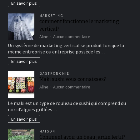
en
En savoir plus
famille
pour
MARKETING
un
comment fonctionne le marketing
bon
vertical?
moment
de
sur
Aline
Aucun commentaire
détente
comment
Un système de marketing vertical se produit lorsque la
fonctionne
même entreprise ou entreprise possède les…
le
marketing
En savoir plus
vertical?
GASTRONOMIE
Maki sushi vous connaissez?
sur
Aline
Aucun commentaire
Maki
sushi
Le maki est un type de rouleau de sushi qui comprend du
vous
nori d’algues grillées…
connaissez?
En savoir plus
MAISON
Comment avoir un beau jardin fertil?