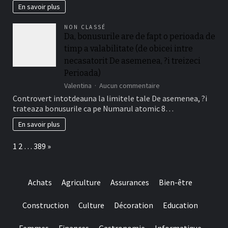
adaugat
En savoir plus
?
De
i
Cazino
doar
NON CLASSÉ
Gratuite
ce
Da, bonusurile are de fapt o perioada de
Fara
condi?
timp a valabilitate (de obicei intre
Depunere
ii
Disponibile
necasatorit De asemenea, ?i treizeci
este
La
relevant!
Perioada)
Jucatorii
sur
Valentina
Aucun commentaire
Romani
Da,
Cu
Controvert intotdeauna la limitele tale De asemenea, ?i
bonusurile
Frank
trateaza bonusurile ca pe Numarul atomic 8…
are
Casino
de
En savoir plus
fapt
o
Page:
Next
1
2
…
389
»
perioada
de
timp
a
Achats
Agriculture
Assurances
Bien-être
valabilitate
(de
obicei
Construction
Culture
Décoration
Education
intre
necasatorit
Femmes
Finances
Gastronomie
Informatique