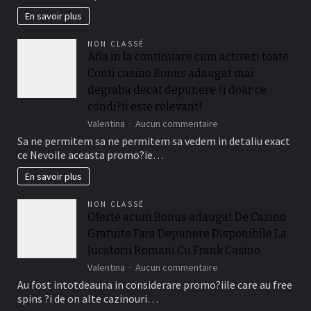
à
En savoir plus
adopter
pour
NON CLASSÉ
préserver
Afla in la continuare cum activezi toate
ses
Conti casino Bonus adaugat mai
dents
degraba decat depunere ?i doar ce
condi?ii este relevant!
sur
Valentina
Aucun commentaire
Afla
Sa ne permitem sa ne permitem sa vedem in detaliu exact
in
ce Nevoile aceasta promo?ie…
la
continuare
En savoir plus
cum
activezi
NON CLASSÉ
toate
Oferte acum Bonus adaugat De Cazino
Conti
Gratuite Fara Depunere Disponibile La
casino
Bonus
Jucatorii Romani Cu Frank Casino
adaugat
sur
Valentina
Aucun commentaire
mai
Oferte
Au fost intotdeauna in considerare promo?iile care au free
degraba
acum
decat
spins ?i de on alte cazinouri…
Bonus
depunere