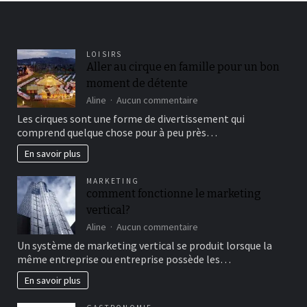
LOISIRS
Aller au cirque en famille pour un bon
moment de détente
sur
Aline
Aucun commentaire
Aller
Les cirques sont une forme de divertissement qui
au
comprend quelque chose pour à peu près…
cirque
en
En savoir plus
famille
pour
MARKETING
un
comment fonctionne le marketing
bon
vertical?
moment
de
sur
Aline
Aucun commentaire
détente
comment
Un système de marketing vertical se produit lorsque la
fonctionne
même entreprise ou entreprise possède les…
le
marketing
En savoir plus
vertical?