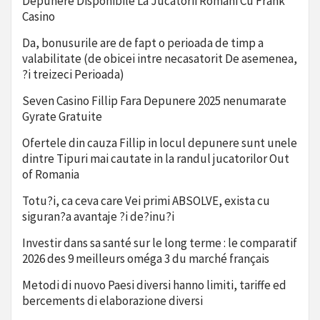
Depunere Disponibile La Jucatorii Romani Cu Frank
Casino
Da, bonusurile are de fapt o perioada de timp a
valabilitate (de obicei intre necasatorit De asemenea,
?i treizeci Perioada)
Seven Casino Fillip Fara Depunere 2025 nenumarate
Gyrate Gratuite
Ofertele din cauza Fillip in locul depunere sunt unele
dintre Tipuri mai cautate in la randul jucatorilor Out
of Romania
Totu?i, ca ceva care Vei primi ABSOLVE, exista cu
siguran?a avantaje ?i de?inu?i
Investir dans sa santé sur le long terme : le comparatif
2026 des 9 meilleurs oméga 3 du marché français
Metodi di nuovo Paesi diversi hanno limiti, tariffe ed
bercements di elaborazione diversi