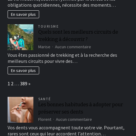
ressourcer
obligations quotidiennes, nécessite des moments…
à
Nancy
En savoir plus
:
Les
TOURISME
top
Quels sont les meilleurs circuits de
adresses
trekking à découvrir ?
pour
des
sur
Marise
Aucun commentaire
soins
Quels
Vous êtes passionné de trekking et à la recherche des
du
sont
meilleurs circuits pour vivre des…
corps
les
et
meilleurs
En savoir plus
massages
circuits
de
Page:
Next
1
2
…
389
»
trekking
à
découvrir
SANTÉ
?
Les bonnes habitudes à adopter pour
préserver ses dents
sur
Florent
Aucun commentaire
Les
Vos dents vous accompagnent toute votre vie. Pourtant,
bonnes
rares sont ceux qui leur accordent l’attention…
habitudes