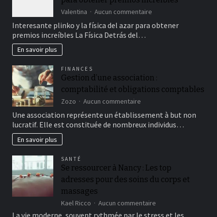
sur
Valentina
Aucun commentaire
Interesante
Interesante plinko y la física del azar para obtener
plinko
premios increíbles La Física Detrás del…
y
la
En savoir plus
física
del
FINANCES
azar
Gestion d’une association :
para
comptabilité et obligations comptables
obtener
premios
sur
Zozo
Aucun commentaire
increíbles
Gestion
Une association représente un établissement à but non
d’une
lucratif. Elle est constituée de nombreux individus…
association
:
En savoir plus
comptabilité
et
SANTÉ
obligations
Se ressourcer à Nancy : Les top
comptables
adresses pour des soins du corps et
massages
sur
Kael Ricco
Aucun commentaire
Se
La vie moderne, souvent rythmée par le stress et les