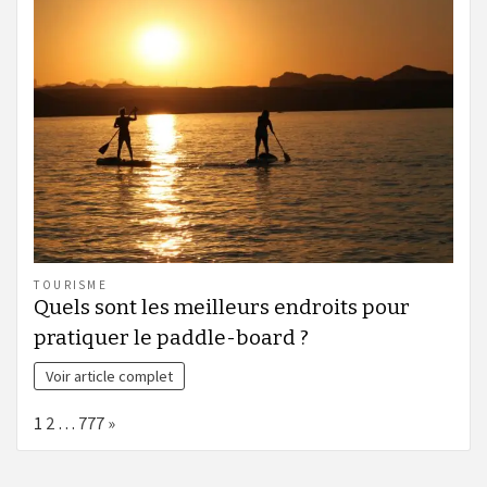
TOURISME
Quels sont les meilleurs endroits pour
pratiquer le paddle-board ?
Voir article complet
Page:
Next
1
2
…
777
»