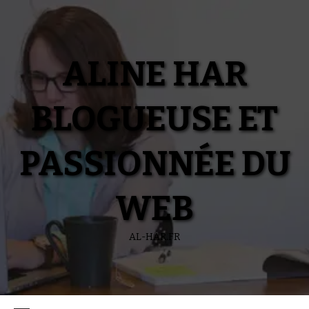
Aller
au
contenu
ALINE HAR
BLOGUEUSE ET
PASSIONNÉE DU
WEB
AL-HAR.FR
Menu