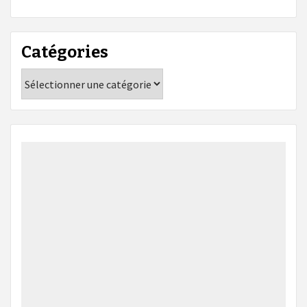
Catégories
Catégories