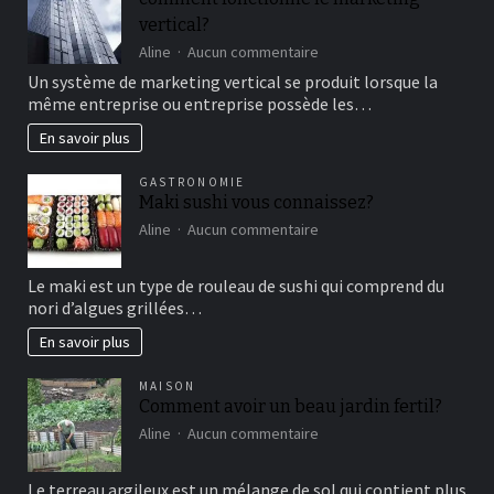
bon
vertical?
moment
de
sur
Aline
Aucun commentaire
détente
comment
Un système de marketing vertical se produit lorsque la
fonctionne
même entreprise ou entreprise possède les…
le
marketing
En savoir plus
vertical?
GASTRONOMIE
Maki sushi vous connaissez?
sur
Aline
Aucun commentaire
Maki
sushi
Le maki est un type de rouleau de sushi qui comprend du
vous
nori d’algues grillées…
connaissez?
En savoir plus
MAISON
Comment avoir un beau jardin fertil?
sur
Aline
Aucun commentaire
Comment
avoir
Le terreau argileux est un mélange de sol qui contient plus
un