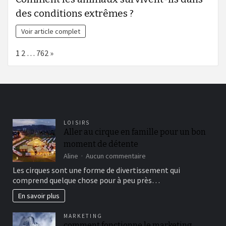
des conditions extrêmes ?
Voir article complet
Page:
Next
1
2
…
762
»
LOISIRS
Aller au cirque en famille pour un bon
moment de détente
sur
Aline
Aucun commentaire
Aller
Les cirques sont une forme de divertissement qui
au
comprend quelque chose pour à peu près…
cirque
en
En savoir plus
famille
pour
MARKETING
un
comment fonctionne le marketing