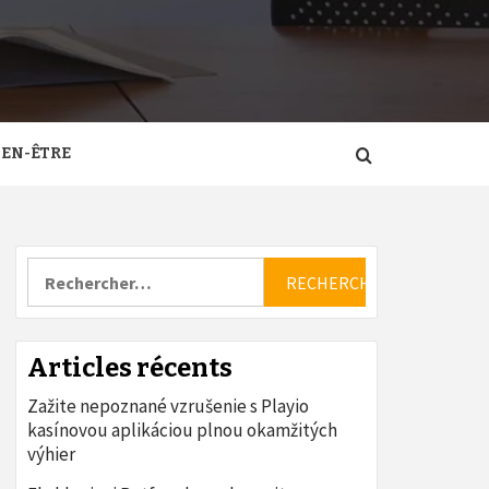
IEN-ÊTRE
Rechercher :
Articles récents
Zažite nepoznané vzrušenie s Playio
kasínovou aplikáciou plnou okamžitých
výhier