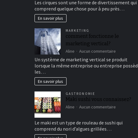
Les cirques sont une forme de divertissement qui
au
comprend quelque chose pour à peu près…
cirque
en
En savoir plus
famille
pour
MARKETING
un
comment fonctionne le
bon
marketing vertical?
moment
de
sur
Aline
Aucun commentaire
détente
comment
Un système de marketing vertical se produit
fonctionne
lorsque la même entreprise ou entreprise possèd
le
les…
marketing
vertical?
En savoir plus
GASTRONOMIE
Maki sushi vous connaissez?
sur
Aline
Aucun commentaire
Maki
sushi
Le maki est un type de rouleau de sushi qui
vous
comprend du nori d’algues grillées…
connaissez