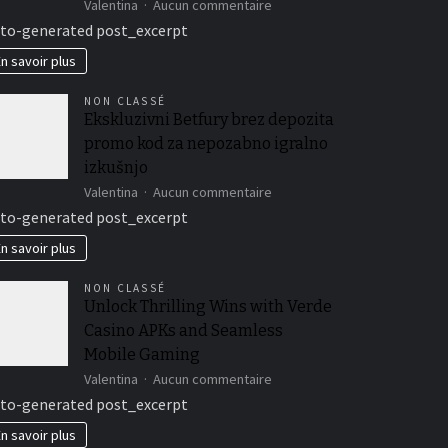
sur
Valentina
Aucun commentaire
Zažite
to-generated post_excerpt
nepoznané
vzrušenie
n savoir plus
s
Playio
NON CLASSÉ
kasínovou
Ekskluzivni Betfury brez depozita
aplikáciou
promo kod za nepozabno igralno
plnou
okamžitých
izkušnjo
výhier
sur
Valentina
Aucun commentaire
Ekskluzivni
to-generated post_excerpt
Betfury
brez
n savoir plus
depozita
promo
NON CLASSÉ
kod
Unlock Thrilling Wins with Verde
za
Casino APKs and Seamless
nepozabno
igralno
Mobile Gaming
izkušnjo
sur
Valentina
Aucun commentaire
Unlock
to-generated post_excerpt
Thrilling
Wins
n savoir plus