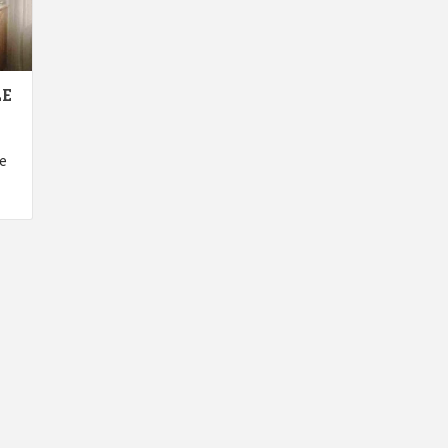
LE
de