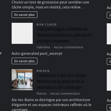
Choisir un test de grossesse peut sembler une
10
tâche simple, mais en réalité, cela relève…
Au
tests
de
En savoir plus
E
grossesse
2022
NON CLASSÉ
:
Otkrijte magiju i dobitke na
guide
Wonderluck kazinu gde snovi
pour
bien
postaju stvarnost
choisir
sur
Valentina
Aucun commentaire
complet
Otkrijte
e
Auto-generated post_excerpt
Au
magiju
i
En savoir plus
E
dobitke
na
MAISON
Wonderluck
Carreleurs à Aix-les-Bains :
kazinu
Maîtres de la pose et de la
gde
snovi
rénovation de carrelage
postaju
sur
Marise
Aucun commentaire
stvarnost
Carreleurs
Aix-les-Bains se distingue par son architecture
Au
à
?
élégante et ses espaces intérieurs raffinés où le
Aix-
E
carrelage…
les-