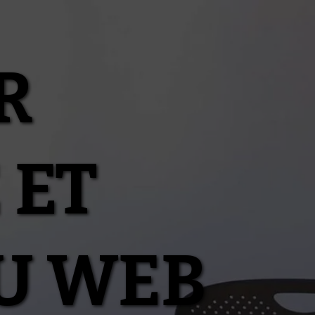
R
 ET
U WEB