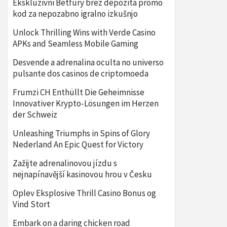
Ekskluzivni Betfury brez depozita promo
kod za nepozabno igralno izkušnjo
Unlock Thrilling Wins with Verde Casino
APKs and Seamless Mobile Gaming
Desvende a adrenalina oculta no universo
pulsante dos casinos de criptomoeda
Frumzi CH Enthüllt Die Geheimnisse
Innovativer Krypto-Lösungen im Herzen
der Schweiz
Unleashing Triumphs in Spins of Glory
Nederland An Epic Quest for Victory
Zažijte adrenalinovou jízdu s
nejnapínavější kasinovou hrou v Česku
Oplev Eksplosive Thrill Casino Bonus og
Vind Stort
Embark on a daring chicken road