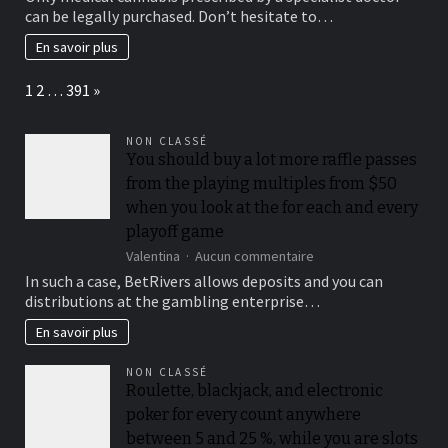
Cannabis
can be legally purchased. Don’t hesitate to…
Online
uk
En savoir plus
Buy
sherbet
Page:
Next
1
2
…
391
»
strain
Marijuana
Online
NON CLASSÉ
uk
You should buy a lot more raffle passes
from the playing multiples from $50
when you look at the for each and every
playoff game
sur
Valentina
Aucun commentaire
You
In such a case, BetRivers allows deposits and you can
should
distributions at the gambling enterprise…
buy
a
En savoir plus
lot
more
NON CLASSÉ
raffle
Roulette, blackjack, and electronic
passes
poker for every count anywhere
from
the
between 5 and 25 %, while you are slots