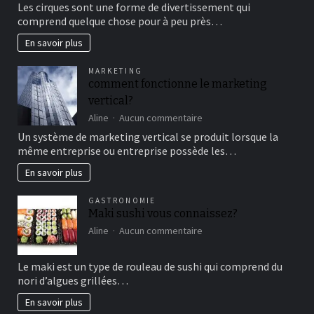
Les cirques sont une forme de divertissement qui
au
comprend quelque chose pour à peu près…
cirque
en
En savoir plus
famille
pour
MARKETING
un
comment fonctionne le marketing
bon
vertical?
moment
de
sur
Aline
Aucun commentaire
détente
comment
Un système de marketing vertical se produit lorsque la
fonctionne
même entreprise ou entreprise possède les…
le
marketing
En savoir plus
vertical?
GASTRONOMIE
Maki sushi vous connaissez?
sur
Aline
Aucun commentaire
Maki
sushi
Le maki est un type de rouleau de sushi qui comprend du
vous
nori d’algues grillées…
connaissez?
En savoir plus