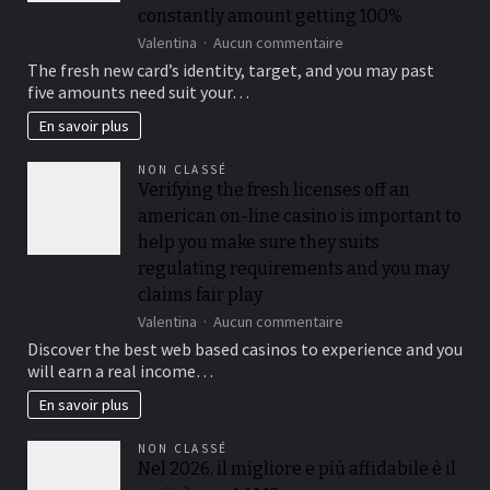
playing
constantly amount getting 100%
multiples
sur
Valentina
Aucun commentaire
from
Roulette,
$50
The fresh new card’s identity, target, and you may past
blackjack,
when
five amounts need suit your…
and
you
electronic
look
En savoir plus
poker
at
for
the
NON CLASSÉ
every
for
Verifying the fresh licenses off an
count
each
american on-line casino is important to
anywhere
and
between
every
help you make sure they suits
5
playoff
regulating requirements and you may
and
game
claims fair play
25
%,
sur
Valentina
Aucun commentaire
while
Verifying
Discover the best web based casinos to experience and you
you
the
will earn a real income…
are
fresh
slots
licenses
En savoir plus
constantly
off
amount
an
NON CLASSÉ
getting
american
Nel 2026, il migliore e più affidabile è il
100%
on-