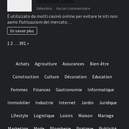
casinò non AAMS.
line
casino
sur
Valentina
Aucun commentaire
is
Nel
È utilizzato da molti casinò online per evitare le siti non
important
2026,
aams fluttuazioni del mercato…
to
il
help
migliore
En savoir plus
you
e
make
più
Page:
Next
1
2
…
391
»
sure
affidabile
they
è
suits
il
regulating
casinò
Achats
Agriculture
Assurances
Bien-être
requirements
non
and
AAMS.
you
Construction
Culture
Décoration
Education
may
claims
Femmes
Finances
Gastronomie
Informatique
fair
play
Immobilier
Industrie
Internet
Jardin
Juridique
Lifestyle
Logistique
Loisirs
Maison
Mariage
Marketing
Mode
Plomberie
Pratique
Publicité