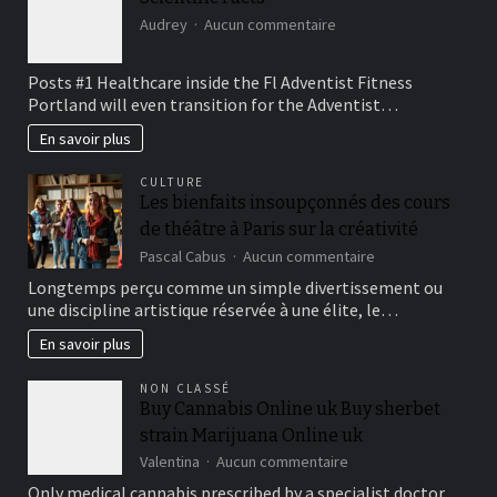
en
sur
cabriolet
Audrey
Aucun commentaire
Scientific
Facts
Posts #1 Healthcare inside the Fl Adventist Fitness
Portland will even transition for the Adventist…
En savoir plus
CULTURE
Les bienfaits insoupçonnés des cours
de théâtre à Paris sur la créativité
sur
Pascal Cabus
Aucun commentaire
Les
Longtemps perçu comme un simple divertissement ou
bienfaits
une discipline artistique réservée à une élite, le…
insoupçonnés
des
En savoir plus
cours
de
NON CLASSÉ
théâtre
Buy Cannabis Online uk Buy sherbet
à
strain Marijuana Online uk
Paris
sur
sur
Valentina
Aucun commentaire
la
Buy
Only medical cannabis prescribed by a specialist doctor
créativité