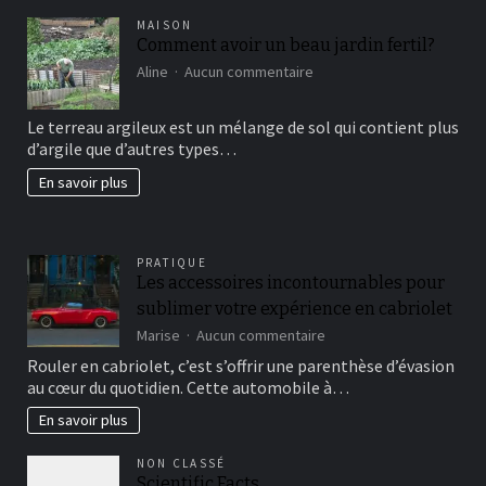
MAISON
Comment avoir un beau jardin fertil?
sur
Aline
Aucun commentaire
Comment
avoir
Le terreau argileux est un mélange de sol qui contient plus
un
d’argile que d’autres types…
beau
jardin
En savoir plus
fertil?
PRATIQUE
Les accessoires incontournables pour
sublimer votre expérience en cabriolet
sur
Marise
Aucun commentaire
Les
Rouler en cabriolet, c’est s’offrir une parenthèse d’évasion
accessoires
au cœur du quotidien. Cette automobile à…
incontournables
pour
En savoir plus
sublimer
votre
NON CLASSÉ
expérience
Scientific Facts