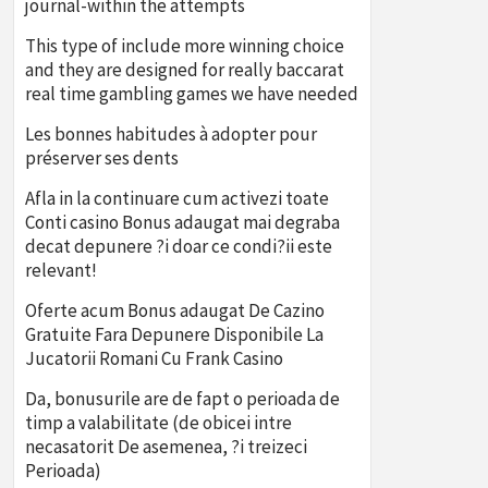
journal-within the attempts
This type of include more winning choice
and they are designed for really baccarat
real time gambling games we have needed
Les bonnes habitudes à adopter pour
préserver ses dents
Afla in la continuare cum activezi toate
Conti casino Bonus adaugat mai degraba
decat depunere ?i doar ce condi?ii este
relevant!
Oferte acum Bonus adaugat De Cazino
Gratuite Fara Depunere Disponibile La
Jucatorii Romani Cu Frank Casino
Da, bonusurile are de fapt o perioada de
timp a valabilitate (de obicei intre
necasatorit De asemenea, ?i treizeci
Perioada)