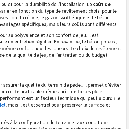
jeu et pour la durabilité de l’installation. Le
coût de
arier en fonction du type de revêtement choisi pour le
sés sont la résine, le gazon synthétique et le béton
vantages spécifiques, mais leurs coûts sont différents.
ur sa polyvalence et son confort de jeu. Il est
ite un entretien régulier. En revanche, le béton poreux,
 le même confort pour les joueurs. Le choix du revêtement
sse de la qualité de jeu, de l’entretien ou du budget
assurer la qualité du terrain de padel. Il permet d’éviter
rrain reste praticable même après de fortes pluies.
performant est un facteur technique qui peut alourdir le
del
, mais il est essentiel pour préserver la surface et
és à la configuration du terrain et aux conditions
précipitations sont fréquentes, un drainage plus complexe