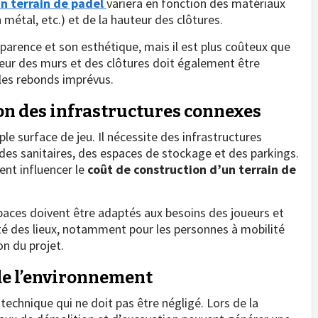
n terrain de padel
variera en fonction des matériaux
n métal, etc.) et de la hauteur des clôtures.
sparence et son esthétique, mais il est plus coûteux que
teur des murs et des clôtures doit également être
r les rebonds imprévus.
tion des infrastructures connexes
ple surface de jeu. Il nécessite des infrastructures
des sanitaires, des espaces de stockage et des parkings.
nt influencer le
coût de construction d’un terrain de
aces doivent être adaptés aux besoins des joueurs et
lité des lieux, notamment pour les personnes à mobilité
on du projet.
 de l’environnement
technique qui ne doit pas être négligé. Lors de la