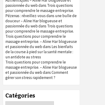
Authentiques – Aline Har blogueuse et
passionnée du web
dans
Trois questions
pour comprendre le massage entreprise.
Pézenas : réveillez-vous dans une bulle de
douceur – Aline Har blogueuse et
passionnée du web
dans
Trois questions
pour comprendre le massage entreprise.
Trois questions pour comprendre le
massage entreprise. – Aline Har blogueuse
et passionnée du web
dans
Les bienfaits
de la course à pied sur la santé mentale :
un antidote au stress
Trois questions pour comprendre le
massage entreprise. – Aline Har blogueuse
et passionnée du web
dans
Comment
gérer son stress rapidement ?
Catégories
Catégories