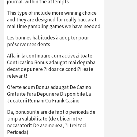
journal-within the attempts
This type of include more winning choice
and they are designed for really baccarat
real time gambling games we have needed
Les bonnes habitudes à adopter pour
préserver ses dents
Afla in la continuare cum activezi toate
Conti casino Bonus adaugat mai degraba
decat depunere ?i doar ce condi?ii este
relevant!
Oferte acum Bonus adaugat De Cazino
Gratuite Fara Depunere Disponibile La
Jucatorii Romani Cu Frank Casino
Da, bonusurile are de fapt o perioada de
timp a valabilitate (de obicei intre
necasatorit De asemenea, ?i treizeci
Perioada)