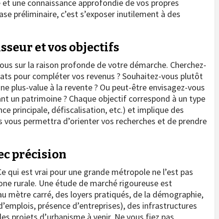
e et une connaissance approfondie de vos propres
se préliminaire, c’est s’exposer inutilement à des
isseur et vos objectifs
vous sur la raison profonde de votre démarche. Cherchez-
ats pour compléter vos revenus ? Souhaitez-vous plutôt
une plus-value à la revente ? Ou peut-être envisagez-vous
ant un patrimoine ? Chaque objectif correspond à un type
ce principale, défiscalisation, etc.) et implique des
ifs vous permettra d’orienter vos recherches et de prendre
ec précision
Ce qui est vrai pour une grande métropole ne l’est pas
one rurale. Une étude de marché rigoureuse est
x au mètre carré, des loyers pratiqués, de la démographie,
emplois, présence d’entreprises), des infrastructures
s projets d’urbanisme à venir. Ne vous fiez pas