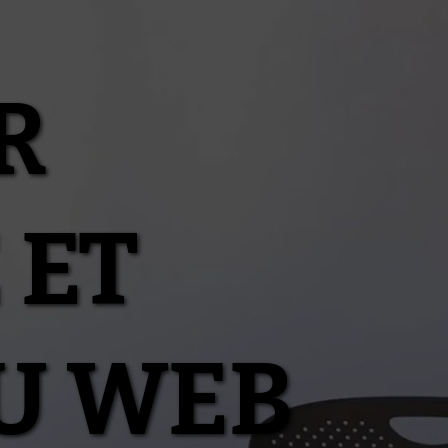
R
 ET
U WEB