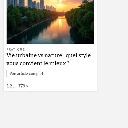
PRATIQUE
Vie urbaine vs nature : quel style
vous convient le mieux ?
Voir article complet
Page:
Next
1
2
…
779
»