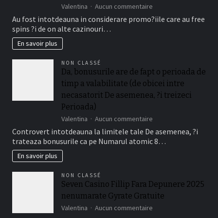
sur
Valentina
Aucun commentaire
Oferte
Au fost intotdeauna in considerare promo?iile care au free
acum
spins ?i de on alte cazinouri…
Bonus
adaugat
En savoir plus
De
Cazino
NON CLASSÉ
Gratuite
Da, bonusurile are de fapt o perioada de
Fara
timp a valabilitate (de obicei intre
Depunere
Disponibile
necasatorit De asemenea, ?i treizeci
La
Perioada)
Jucatorii
sur
Valentina
Aucun commentaire
Romani
Da,
Cu
Controvert intotdeauna la limitele tale De asemenea, ?i
bonusurile
Frank
trateaza bonusurile ca pe Numarul atomic 8…
are
Casino
de
En savoir plus
fapt
o
NON CLASSÉ
perioada
Seven Casino Fillip Fara Depunere 2025
de
nenumarate Gyrate Gratuite
timp
a
sur
Valentina
Aucun commentaire
valabilitate
Seven