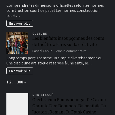
Quelles
Comprendre les dimensions officielles selon les normes
dimensions
construction court de padel Les normes construction
exactes
court…
sont
imposées
En savoir plus
par
les
CULTURE
normes
Les bienfaits insoupçonnés des cours
construction
de théâtre à Paris sur la créativité
court
de
sur
Pascal Cabus
Aucun commentaire
padel
Les
Longtemps perçu comme un simple divertissement ou
?
bienfaits
une discipline artistique réservée à une élite, le…
insoupçonnés
des
En savoir plus
cours
de
Page:
Next
1
2
…
388
»
théâtre
à
Paris
NON CLASSÉ
sur
Oferte acum Bonus adaugat De Cazino
la
Gratuite Fara Depunere Disponibile La
créativité
Jucatorii Romani Cu Frank Casino