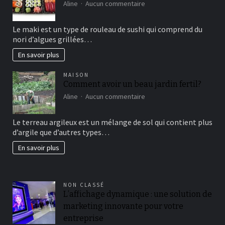
sur
Aline
Aucun commentaire
Maki
sushi
Le maki est un type de rouleau de sushi qui comprend du
vous
nori d’algues grillées…
connaissez?
En savoir plus
MAISON
Comment avoir un beau jardin fertil?
sur
Aline
Aucun commentaire
Comment
avoir
Le terreau argileux est un mélange de sol qui contient plus
un
d’argile que d’autres types…
beau
jardin
En savoir plus
fertil?
NON CLASSÉ
L’affichage dynamique : une solution de
marketing innovante pour votre
entreprise