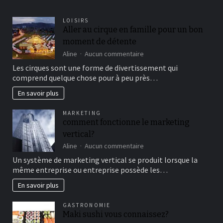
LOISIRS
Aller au cirque en famille pour un bon
moment de détente
sur
Aline
Aucun commentaire
Aller
Les cirques sont une forme de divertissement qui
au
comprend quelque chose pour à peu près…
cirque
en
En savoir plus
famille
pour
MARKETING
un
comment fonctionne le marketing
bon
vertical?
moment
de
sur
Aline
Aucun commentaire
détente
comment
Un système de marketing vertical se produit lorsque la
fonctionne
même entreprise ou entreprise possède les…
le
marketing
En savoir plus
vertical?
GASTRONOMIE
Maki sushi vous connaissez?