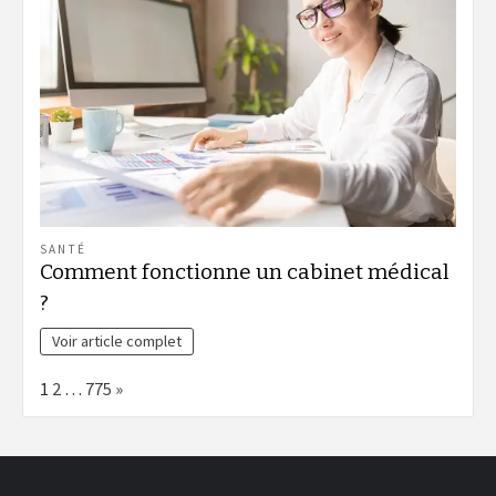
SANTÉ
Comment fonctionne un cabinet médical
?
Voir article complet
Page:
Next
1
2
…
775
»