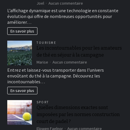
sur
Joel
Aucun commentaire
L’affichage
L’affichage dynamique est une technologie en constante
dynamique
évolution qui offre de nombreuses opportunités pour
:
améliorer…
une
solution
En savoir plus
de
marketing
TOURISME
innovante
Les incontournables pour les amateurs
pour
de thé en séjour à la campagne
votre
entreprise
sur
Marise
Aucun commentaire
Les
Entrez et laissez-vous transporter dans l’univers
incontournables
envoûtant du thé à la campagne. Découvrez les
pour
incontournables…
les
amateurs
En savoir plus
de
thé
SPORT
en
Quelles dimensions exactes sont
séjour
à
imposées par les normes construction
la
court de padel ?
campagne
sur
Elowen Faelnor
Aucun commentaire