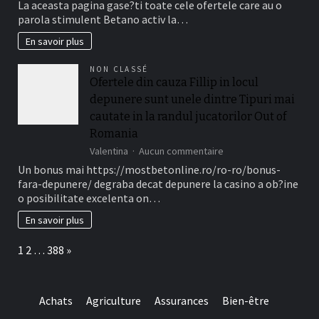
La aceasta pagina gase?ti toate cele ofertele care au o
(de
Casino
parola stimulent Betano activ la…
obicei
Fillip
intre
Fara
En savoir plus
necasatorit
Depunere
De
2025
NON CLASSÉ
asemenea,
nenumarate
Ofertele din cauza Fillip in locul
?
Gyrate
i
depunere sunt unele dintre Tipuri mai
Gratuite
treizeci
cautate in la randul jucatorilor Out of
Perioada)
Romania
sur
Valentina
Aucun commentaire
Ofertele
Un bonus mai https://mostbetonline.ro/ro-ro/bonus-
din
fara-depunere/ degraba decat depunere la casino a ob?ine
cauza
o posibilitate excelenta on…
Fillip
in
En savoir plus
locul
depunere
Page:
Next
1
2
…
388
»
sunt
unele
dintre
Tipuri
Achats
Agriculture
Assurances
Bien-être
mai
cautate