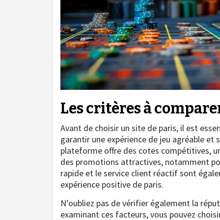
Les critères à compare
Avant de choisir un site de paris, il est ess
garantir une expérience de jeu agréable et s
plateforme offre des cotes compétitives, un
des promotions attractives, notamment pou
rapide et le service client réactif sont éga
expérience positive de paris.
N’oubliez pas de vérifier également la réput
examinant ces facteurs, vous pouvez choisi