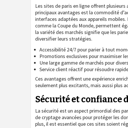
Les sites de paris en ligne offrent plusieurs
principaux avantages est la commodité d’a
interfaces adaptées aux appareils mobiles
comme la Coupe du Monde, permettent égale
la variété des marchés signifie que les pari
diversifier leurs stratégies.
Accessibilité 24/7 pour parier à tout mom
Promotions exclusives pour maximiser les
Une large gamme de marchés pour diversif
Service client réactif pour résoudre rapi
Ces avantages offrent une expérience enrich
seulement plus excitants, mais aussi plus ac
Sécurité et confiance d
La sécurité est un aspect primordial des pari
de cryptage avancées pour protéger les donn
plus, il est essentiel que ces sites soient 