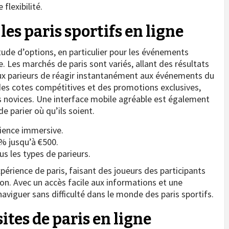
flexibilité.
les paris sportifs en ligne
itude d’options, en particulier pour les événements
Les marchés de paris sont variés, allant des résultats
aux parieurs de réagir instantanément aux événements du
r des cotes compétitives et des promotions exclusives,
es novices. Une interface mobile agréable est également
de parier où qu’ils soient.
rience immersive.
0% jusqu’à €500.
us les types de parieurs.
érience de paris, faisant des joueurs des participants
ion. Avec un accès facile aux informations et une
naviguer sans difficulté dans le monde des paris sportifs.
ites de paris en ligne