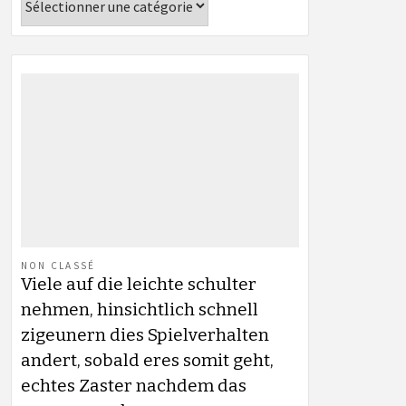
NON CLASSÉ
Viele auf die leichte schulter
nehmen, hinsichtlich schnell
zigeunern dies Spielverhalten
andert, sobald eres somit geht,
echtes Zaster nachdem das