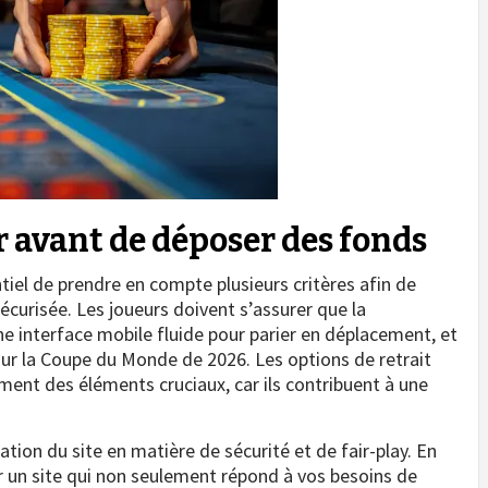
r avant de déposer des fonds
entiel de prendre en compte plusieurs critères afin de
écurisée. Les joueurs doivent s’assurer que la
e interface mobile fluide pour parier en déplacement, et
r la Coupe du Monde de 2026. Les options de retrait
lement des éléments cruciaux, car ils contribuent à une
ation du site en matière de sécurité et de fair-play. En
r un site qui non seulement répond à vos besoins de