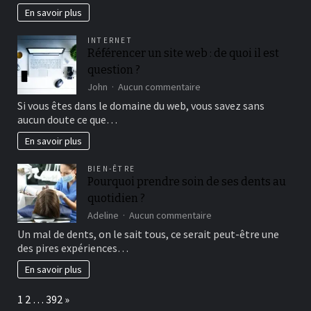
bienfaits
En savoir plus
inattendus
de
INTERNET
cet
Référencer un site web : de quoi il est
ingrédient
question ?
actif
sur
John
Aucun commentaire
Référencer
Si vous êtes dans le domaine du web, vous savez sans
un
aucun doute ce que…
site
web
En savoir plus
:
de
BIEN-ÊTRE
quoi
Pourquoi prendre soin de ses dents au
il
quotidien ?
est
question
sur
Adeline
Aucun commentaire
?
Pourquoi
Un mal de dents, on le sait tous, ce serait peut-être une
prendre
des pires expériences…
soin
de
En savoir plus
ses
dents
Page:
Next
1
2
…
392
»
au