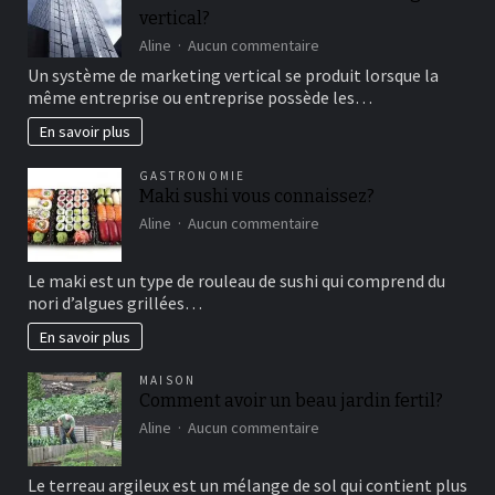
vertical?
moment
de
sur
Aline
Aucun commentaire
détente
comment
Un système de marketing vertical se produit lorsque la
fonctionne
même entreprise ou entreprise possède les…
le
marketing
En savoir plus
vertical?
GASTRONOMIE
Maki sushi vous connaissez?
sur
Aline
Aucun commentaire
Maki
sushi
Le maki est un type de rouleau de sushi qui comprend du
vous
nori d’algues grillées…
connaissez?
En savoir plus
MAISON
Comment avoir un beau jardin fertil?
sur
Aline
Aucun commentaire
Comment
avoir
Le terreau argileux est un mélange de sol qui contient plus
un