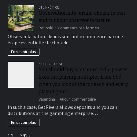
actually
collection
nearer
BIEN-ÊTRE
have
to
Observation site jardin : choisir le bon
been
one,000
endroit pour observer la nature
in
all
sur
Povoski
Commentaires fermés
of
Observation
Observer la nature depuis son jardin commence par une
our
site
étape essentielle : le choix du…
comprehensive
jardin
Cloudbet
:
En savoir plus
feedback
choisir
le
NON CLASSÉ
bon
You should buy a lot more raffle passes
endroit
from the playing multiples from $50
pour
observer
when you look at the for each and every
la
playoff game
nature
sur
Valentina
Aucun commentaire
You
In such a case, BetRivers allows deposits and you can
should
distributions at the gambling enterprise…
buy
a
En savoir plus
lot
more
Page:
Next
1
2
…
392
»