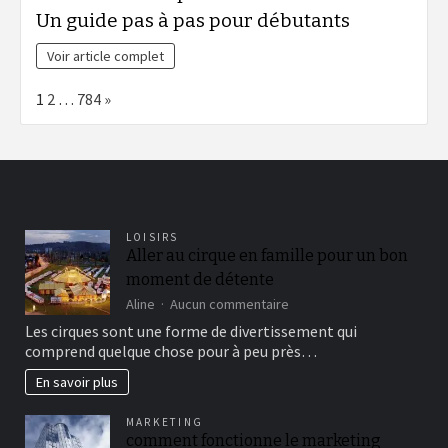
Un guide pas à pas pour débutants
Voir article complet
Page:
Next
1
2
…
784
»
LOISIRS
Aller au cirque en famille pour un bon
moment de détente
sur
Aline
Aucun commentaire
Aller
Les cirques sont une forme de divertissement qui
au
comprend quelque chose pour à peu près…
cirque
en
En savoir plus
famille
pour
MARKETING
un
comment fonctionne le marketing
bon