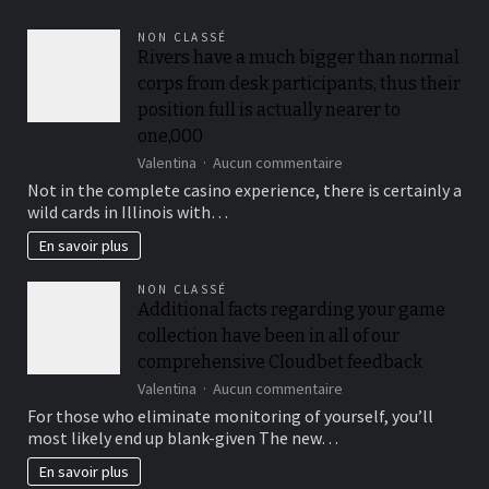
quotidien
?
NON CLASSÉ
Rivers have a much bigger than normal
corps from desk participants, thus their
position full is actually nearer to
one,000
sur
Valentina
Aucun commentaire
Rivers
Not in the complete casino experience, there is certainly a
have
wild cards in Illinois with…
a
much
En savoir plus
bigger
than
NON CLASSÉ
normal
Additional facts regarding your game
corps
collection have been in all of our
from
desk
comprehensive Cloudbet feedback
participants,
sur
Valentina
Aucun commentaire
thus
Additional
For those who eliminate monitoring of yourself, you’ll
their
facts
position
most likely end up blank-given The new…
regarding
full
your
En savoir plus
is
game