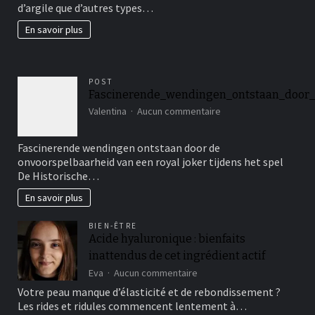
d’argile que d’autres types…
beau
jardin
En savoir plus
fertil?
POST
Fascinerende_wendingen_ontstaan_door_
sur
Valentina
Aucun commentaire
Fascinerende_wendin
Fascinerende wendingen ontstaan door de
onvoorspelbaarheid van een royal joker tijdens het spel
De Historische…
En savoir plus
BIEN-ÊTRE
Acide hyaluronique : bienfaits
inattendus de cet ingrédient actif
sur
Eva
Aucun commentaire
Acide
Votre peau manque d’élasticité et de rebondissement ?
hyaluronique
Les rides et ridules commencent lentement à…
: