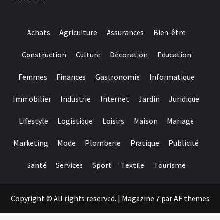
raffle
passes
from
the
Achats
Agriculture
Assurances
Bien-être
playing
multiples
from
Construction
Culture
Décoration
Education
$50
when
Femmes
Finances
Gastronomie
Informatique
you
look
at
Immobilier
Industrie
Internet
Jardin
Juridique
the
for
Lifestyle
Logistique
Loisirs
Maison
Mariage
each
and
every
Marketing
Mode
Plomberie
Pratique
Publicité
playoff
game
Santé
Services
Sport
Textile
Tourisme
Copyright © All rights reserved.
|
Magazine 7
par AF themes