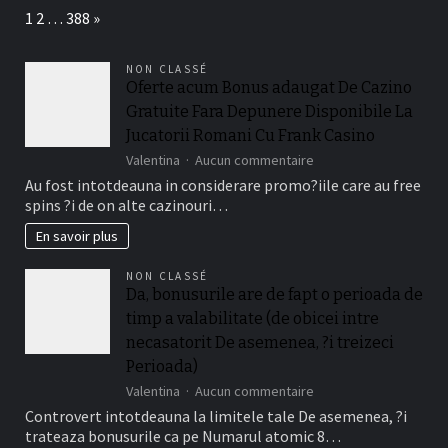
tondeuse
Page:
Next
1
2
…
388
»
pro
pour
golf
NON CLASSÉ
efficace
Oferte acum Bonus adaugat De Cazino
Gratuite Fara Depunere Disponibile La
Jucatorii Romani Cu Frank Casino
sur
Valentina
Aucun commentaire
Oferte
Au fost intotdeauna in considerare promo?iile care au free
acum
spins ?i de on alte cazinouri…
Bonus
adaugat
En savoir plus
De
Cazino
NON CLASSÉ
Gratuite
Da, bonusurile are de fapt o perioada de
Fara
timp a valabilitate (de obicei intre
Depunere
Disponibile
necasatorit De asemenea, ?i treizeci
La
Perioada)
Jucatorii
sur
Valentina
Aucun commentaire
Romani
Da,
Cu
Controvert intotdeauna la limitele tale De asemenea, ?i
bonusurile
Frank
trateaza bonusurile ca pe Numarul atomic 8…
are
Casino