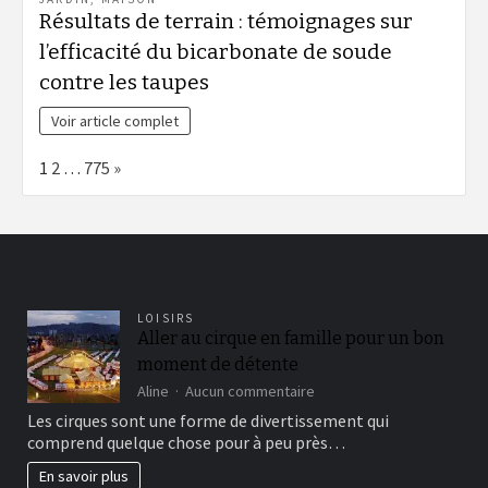
Résultats de terrain : témoignages sur
l’efficacité du bicarbonate de soude
contre les taupes
Voir article complet
Page:
Next
1
2
…
775
»
LOISIRS
Aller au cirque en famille pour un bon
moment de détente
sur
Aline
Aucun commentaire
Aller
Les cirques sont une forme de divertissement qui
au
comprend quelque chose pour à peu près…
cirque
en
En savoir plus
famille