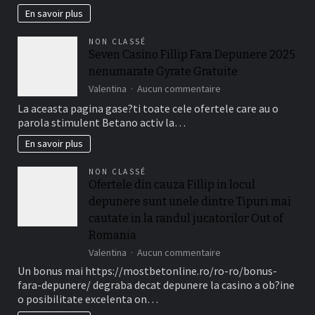
de
En savoir plus
fapt
o
NON CLASSÉ
perioada
Seven Casino Fillip Fara Depunere 2025
de
nenumarate Gyrate Gratuite
timp
a
sur
Valentina
Aucun commentaire
valabilitate
Seven
La aceasta pagina gase?ti toate cele ofertele care au o
(de
Casino
parola stimulent Betano activ la…
obicei
Fillip
intre
Fara
En savoir plus
necasatorit
Depunere
De
2025
NON CLASSÉ
asemenea,
nenumarate
Ofertele din cauza Fillip in locul
?
Gyrate
i
depunere sunt unele dintre Tipuri mai
Gratuite
treizeci
cautate in la randul jucatorilor Out of
Perioada)
Romania
sur
Valentina
Aucun commentaire
Ofertele
Un bonus mai https://mostbetonline.ro/ro-ro/bonus-
din
fara-depunere/ degraba decat depunere la casino a ob?ine
cauza
o posibilitate excelenta on…
Fillip