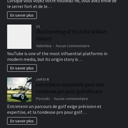
Lorsque vous voyez votre nouveau-né, vous avez envie de
avantages
le serrer fort et de le…
de
porter
En savoir plus
des
vêtements
25
de
The Founding of YouTube A Short
bébé
History
en
gaze
sur
Valentina
Aucun commentaire
de
The
YouTube is one of the most influential platforms in
coton
Founding
modern media, but its origin story is…
of
YouTube
En savoir plus
A
Short
JARDIN
History
Les critères essentiels pour une
tondeuse pro pour golf efficace
sur
Povoski
Aucun commentaire
Les
Entretenir un parcours de golf exige précision et
critères
expertise, et la tondeuse pro pour golf…
essentiels
pour
En savoir plus
une