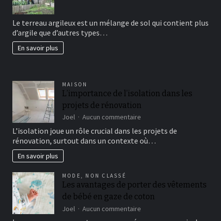
Comment
avoir
Le terreau argileux est un mélange de sol qui contient plus
un
d’argile que d’autres types…
beau
jardin
En savoir plus
fertil?
MAISON
L’importance de l’isolation dans les
projets de rénovation
sur
Joel
Aucun commentaire
L’importance
L’isolation joue un rôle crucial dans les projets de
de
rénovation, surtout dans un contexte où…
l’isolation
dans
En savoir plus
les
projets
MODE
,
NON CLASSÉ
de
Les avantages de porter des vêtements
rénovation
de bébé en gaze de coton
sur
Joel
Aucun commentaire
Les