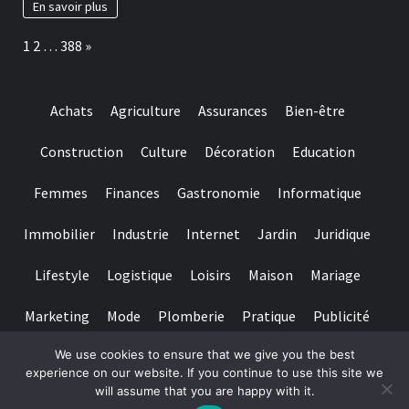
in
En savoir plus
locul
depunere
Page:
Next
1
2
…
388
»
sunt
unele
dintre
Tipuri
Achats
Agriculture
Assurances
Bien-être
mai
cautate
in
Construction
Culture
Décoration
Education
la
randul
Femmes
Finances
Gastronomie
Informatique
jucatorilor
Out
of
Immobilier
Industrie
Internet
Jardin
Juridique
Romania
Lifestyle
Logistique
Loisirs
Maison
Mariage
Marketing
Mode
Plomberie
Pratique
Publicité
We use cookies to ensure that we give you the best
Santé
Services
Sport
Textile
Tourisme
experience on our website. If you continue to use this site we
will assume that you are happy with it.