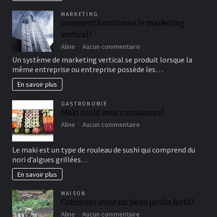
pour
MARKETING
un
comment fonctionne le marketing
bon
vertical?
moment
de
sur
Aline
Aucun commentaire
détente
comment
Un système de marketing vertical se produit lorsque la
fonctionne
même entreprise ou entreprise possède les…
le
marketing
En savoir plus
vertical?
GASTRONOMIE
Maki sushi vous connaissez?
sur
Aline
Aucun commentaire
Maki
sushi
Le maki est un type de rouleau de sushi qui comprend du
vous
nori d’algues grillées…
connaissez?
En savoir plus
MAISON
Comment avoir un beau jardin fertil?
sur
Aline
Aucun commentaire