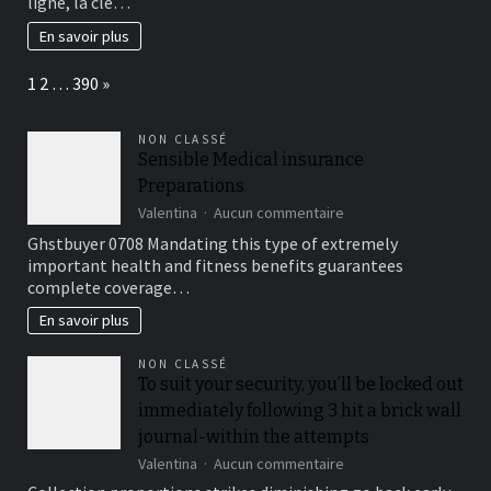
ligne, la clé…
personnalisable
:
En savoir plus
guide
pour
Page:
Next
1
2
…
390
»
bien
la
choisir
NON CLASSÉ
!
Sensible Medical insurance
Preparations
sur
Valentina
Aucun commentaire
Sensible
Ghstbuyer 0708 Mandating this type of extremely
Medical
important health and fitness benefits guarantees
insurance
complete coverage…
Preparations
En savoir plus
NON CLASSÉ
To suit your security, you’ll be locked out
immediately following 3 hit a brick wall
journal-within the attempts
sur
Valentina
Aucun commentaire
To