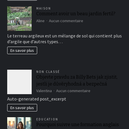
MAISON
Comment avoir un beau jardin fertil?
sur
Aline
Aucun commentaire
Comment
avoir
Le terreau argileux est un mélange de sol qui contient plus
un
d’argile que d’autres types…
beau
jardin
En savoir plus
fertil?
NON CLASSÉ
Objevte pravdu za Billy Bets jak zjistit,
jestli je důvěryhodná a bezpečná
sur
Valentina
Aucun commentaire
Objevte
Auto-generated post_excerpt
pravdu
za
En savoir plus
Billy
Bets
EDUCATION
jak
Pourquoi suivre une formation anglais
zjistit,