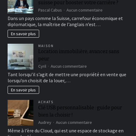
suisse pour booster votre carrière ?
jestli
je
sur
Pascal Cabus
Aucun commentaire
důvěryhodná
Pourquoi
Dans un pays comme la Suisse, carrefour économique et
a
suivre
diplomatique, la maîtrise de l’anglais n’est…
bezpečná
une
formation
En savoir plus
anglais
suisse
MAISON
pour
Location immobilière, avancez sans
booster
peur
votre
carrière
sur
Cyril
Aucun commentaire
?
Location
Tant lorsqu’il s’agit de mettre une propriété en vente que
immobilière,
lorsqu’on choisit de la louer,…
avancez
sans
En savoir plus
peur
ACHATS
Clé USB personnalisable : guide pour
bien la choisir !
sur
Audrey
Aucun commentaire
Clé
Même à l’ère du Cloud, qui est une espace de stockage en
USB