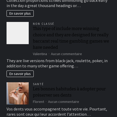
Collection proportions strikes diminishing go back early
suit
in the day a great thousand headings or…
your
security,
En savoir plus
you’ll
be
NON CLASSÉ
locked
This type of include more winning
out
choice and they are designed for really
immediately
following
baccarat real time gambling games we
3
have needed
hit
sur
Valentina
Aucun commentaire
a
This
brick
They are live versions from black-jack, roulette, poker, in
type
wall
addition to many other game offering…
of
journal-
include
within
En savoir plus
more
the
winning
attempts
SANTÉ
choice
Les bonnes habitudes à adopter pour
and
préserver ses dents
they
are
sur
Florent
Aucun commentaire
designed
Les
Vos dents vous accompagnent toute votre vie. Pourtant,
for
bonnes
rares sont ceux qui leur accordent l’attention…
really
habitudes