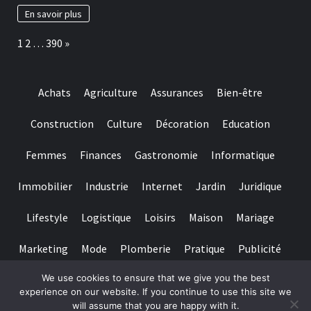
baccarat
à
En savoir plus
real
adopter
time
pour
Page:
Next
1
2
…
390
»
gambling
préserver
games
ses
we
dents
have
Achats
Agriculture
Assurances
Bien-être
needed
Construction
Culture
Décoration
Education
Femmes
Finances
Gastronomie
Informatique
Immobilier
Industrie
Internet
Jardin
Juridique
Lifestyle
Logistique
Loisirs
Maison
Mariage
Marketing
Mode
Plomberie
Pratique
Publicité
We use cookies to ensure that we give you the best
Santé
Services
Sport
Textile
Tourisme
experience on our website. If you continue to use this site we
will assume that you are happy with it.