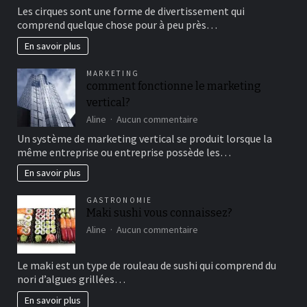
Aller
Les cirques sont une forme de divertissement qui
au
comprend quelque chose pour à peu près…
cirque
en
En savoir plus
famille
pour
MARKETING
un
comment fonctionne le marketing
bon
vertical?
moment
de
sur
Aline
Aucun commentaire
détente
comment
Un système de marketing vertical se produit lorsque la
fonctionne
même entreprise ou entreprise possède les…
le
marketing
En savoir plus
vertical?
GASTRONOMIE
Maki sushi vous connaissez?
sur
Aline
Aucun commentaire
Maki
sushi
Le maki est un type de rouleau de sushi qui comprend du
vous
nori d’algues grillées…
connaissez?
En savoir plus