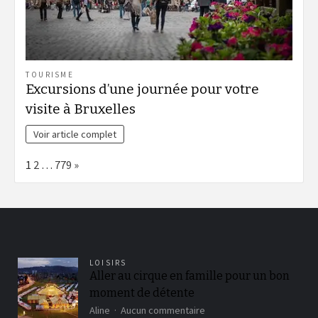
TOURISME
Excursions d’une journée pour votre
visite à Bruxelles
Voir article complet
Page:
Next
1
2
…
779
»
LOISIRS
Aller au cirque en famille pour un bon
moment de détente
sur
Aline
Aucun commentaire