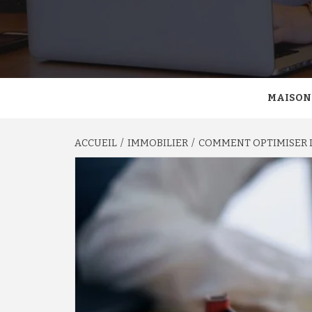
MAISON
ACCUEIL
IMMOBILIER
COMMENT OPTIMISER L