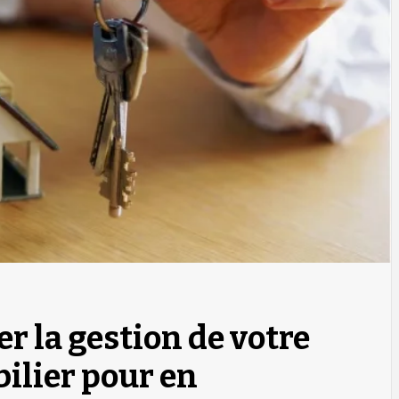
 la gestion de votre
ilier pour en