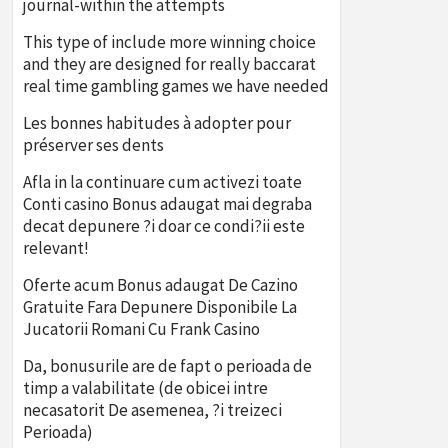
journal-within the attempts
This type of include more winning choice
and they are designed for really baccarat
real time gambling games we have needed
Les bonnes habitudes à adopter pour
préserver ses dents
Afla in la continuare cum activezi toate
Conti casino Bonus adaugat mai degraba
decat depunere ?i doar ce condi?ii este
relevant!
Oferte acum Bonus adaugat De Cazino
Gratuite Fara Depunere Disponibile La
Jucatorii Romani Cu Frank Casino
Da, bonusurile are de fapt o perioada de
timp a valabilitate (de obicei intre
necasatorit De asemenea, ?i treizeci
Perioada)