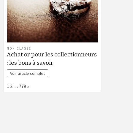
NON CLASSÉ
Achat or pour les collectionneurs
: les bons à savoir
Voir article complet
Page:
Next
1
2
…
779
»