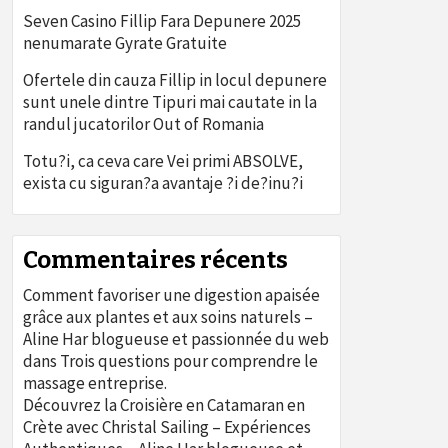
Seven Casino Fillip Fara Depunere 2025
nenumarate Gyrate Gratuite
Ofertele din cauza Fillip in locul depunere
sunt unele dintre Tipuri mai cautate in la
randul jucatorilor Out of Romania
Totu?i, ca ceva care Vei primi ABSOLVE,
exista cu siguran?a avantaje ?i de?inu?i
Commentaires récents
Comment favoriser une digestion apaisée
grâce aux plantes et aux soins naturels –
Aline Har blogueuse et passionnée du web
dans
Trois questions pour comprendre le
massage entreprise.
Découvrez la Croisière en Catamaran en
Crète avec Christal Sailing – Expériences