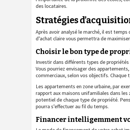
des locataires.
Stratégies d’acquisiti
Après avoir analysé le marché, il est temps d
d’achat claire vous permettra de maximiser
Choisir le bon type de propr
Investir dans différents types de propriétés p
Vous pourriez envisager des appartements,
commerciaux, selon vos objectifs. Chaque t
Les appartements en zone urbaine, par exemp
rapport aux maisons unifamiliales dans les 
potentiel de chaque type de propriété. Pense
pourra s’effectuer au fil du temps.
Financer intelligemment vo
Le mode de financement de votre achat immo