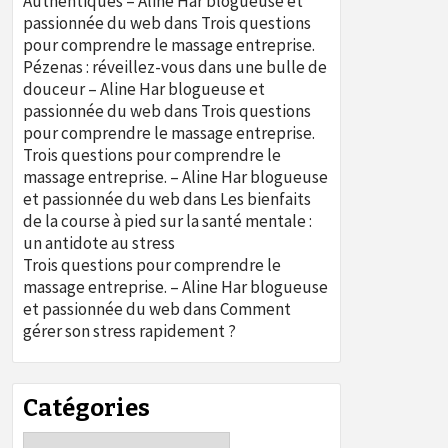
Authentiques – Aline Har blogueuse et
passionnée du web
dans
Trois questions
pour comprendre le massage entreprise.
Pézenas : réveillez-vous dans une bulle de
douceur – Aline Har blogueuse et
passionnée du web
dans
Trois questions
pour comprendre le massage entreprise.
Trois questions pour comprendre le
massage entreprise. – Aline Har blogueuse
et passionnée du web
dans
Les bienfaits
de la course à pied sur la santé mentale :
un antidote au stress
Trois questions pour comprendre le
massage entreprise. – Aline Har blogueuse
et passionnée du web
dans
Comment
gérer son stress rapidement ?
Catégories
Catégories