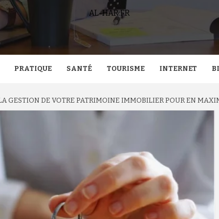
AL-HAR.FR
PRATIQUE
SANTÉ
TOURISME
INTERNET
B
A GESTION DE VOTRE PATRIMOINE IMMOBILIER POUR EN MAXI