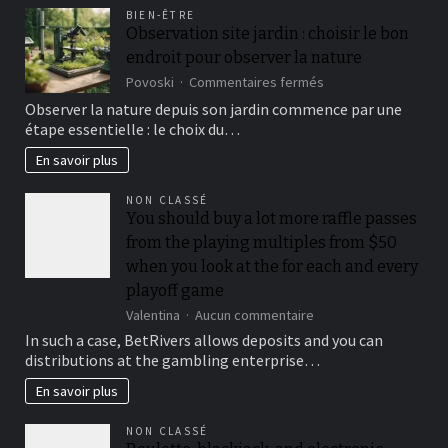
decisiones
BIEN-ÊTRE
con
Observation site jardin : choisir le bon
recomendaciones
endroit pour observer la nature
útiles
sur
Povoski
Commentaires fermés
Observation
Observer la nature depuis son jardin commence par une
site
étape essentielle : le choix du…
jardin
:
En savoir plus
choisir
le
NON CLASSÉ
bon
You should buy a lot more raffle passes
endroit
from the playing multiples from $50
pour
observer
when you look at the for each and every
la
playoff game
nature
sur
Valentina
Aucun commentaire
You
In such a case, BetRivers allows deposits and you can
should
distributions at the gambling enterprise…
buy
a
En savoir plus
lot
more
NON CLASSÉ
raffle