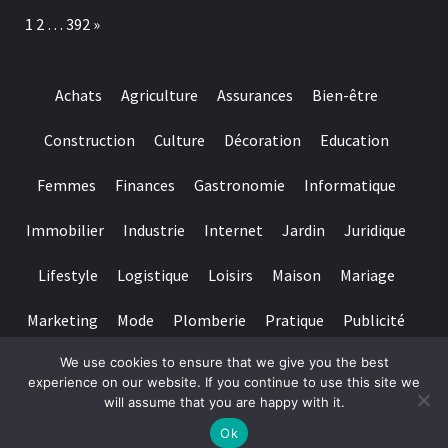
amount
an
Page:
Next
1
2
…
392
»
getting
american
100%
on-
line
casino
Achats
Agriculture
Assurances
Bien-être
is
important
to
Construction
Culture
Décoration
Education
help
you
Femmes
Finances
Gastronomie
Informatique
make
sure
they
Immobilier
Industrie
Internet
Jardin
Juridique
suits
regulating
Lifestyle
Logistique
Loisirs
Maison
Mariage
requirements
and
you
Marketing
Mode
Plomberie
Pratique
Publicité
may
claims
We use cookies to ensure that we give you the best
Santé
Services
Sport
Textile
Tourisme
fair
experience on our website. If you continue to use this site we
play
will assume that you are happy with it.
Copyright © All rights reserved.
|
Magazine 7
par AF themes
Ok