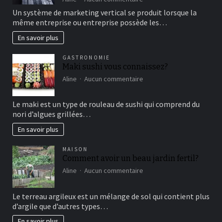
détente
comment
Un système de marketing vertical se produit lorsque la
fonctionne
même entreprise ou entreprise possède les…
le
marketing
En savoir plus
vertical?
GASTRONOMIE
Maki sushi vous connaissez?
sur
Aline
Aucun commentaire
Maki
sushi
Le maki est un type de rouleau de sushi qui comprend du
vous
nori d’algues grillées…
connaissez?
En savoir plus
MAISON
Comment avoir un beau jardin fertil?
sur
Aline
Aucun commentaire
Comment
avoir
Le terreau argileux est un mélange de sol qui contient plus
un
d’argile que d’autres types…
beau
jardin
En savoir plus