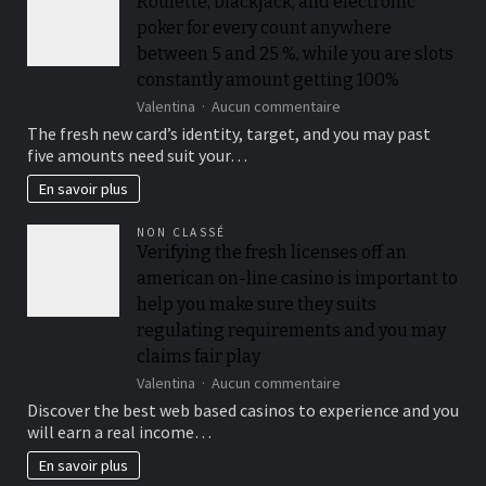
Roulette, blackjack, and electronic
passes
poker for every count anywhere
from
the
between 5 and 25 %, while you are slots
playing
constantly amount getting 100%
multiples
sur
Valentina
Aucun commentaire
from
Roulette,
$50
The fresh new card’s identity, target, and you may past
blackjack,
when
five amounts need suit your…
and
you
electronic
look
En savoir plus
poker
at
for
the
NON CLASSÉ
every
for
Verifying the fresh licenses off an
count
each
american on-line casino is important to
anywhere
and
between
every
help you make sure they suits
5
playoff
regulating requirements and you may
and
game
claims fair play
25
%,
sur
Valentina
Aucun commentaire
while
Verifying
Discover the best web based casinos to experience and you
you
the
will earn a real income…
are
fresh
slots
licenses
En savoir plus
constantly
off