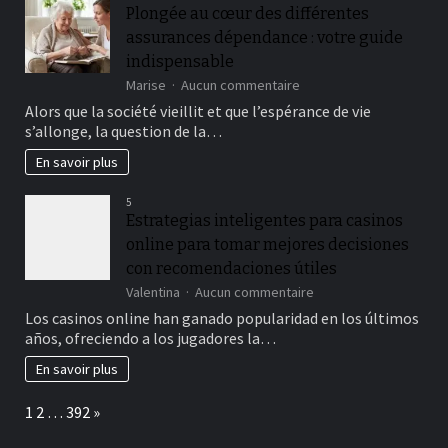
broyeur
Plongée au cœur des différentes
de
assurances dépendance : votre guide
branches ?
indispensable
sur
Marise
Aucun commentaire
Plongée
Alors que la société vieillit et que l’espérance de vie
au
s’allonge, la question de la…
cœur
des
En savoir plus
différentes
assurances
5
dépendance
Estrategias inteligentes para casinos
:
online para tomar mejores decisiones
votre
guide
con recomendaciones útiles
indispensable
sur
Valentina
Aucun commentaire
Estrategias
Los casinos online han ganado popularidad en los últimos
inteligentes
años, ofreciendo a los jugadores la…
para
casinos
En savoir plus
online
para
Page:
Next
1
2
…
392
»
tomar
mejores