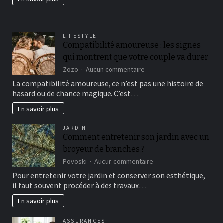
fertil?
LIFESTYLE
Compatibilité amoureuse : les signes
qui montrent que votre couple va durer
sur
Zozo
Aucun commentaire
Compatibilité
La compatibilité amoureuse, ce n’est pas une histoire de
amoureuse
hasard ou de chance magique. C’est…
:
les
En savoir plus
signes
qui
JARDIN
montrent
Comment entretenir son jardin avec un
que
broyeur de branches ?
votre
couple
sur
Povoski
Aucun commentaire
va
Comment
Pour entretenir votre jardin et conserver son esthétique,
durer
entretenir
il faut souvent procéder à des travaux…
son
jardin
En savoir plus
avec
un
ASSURANCES