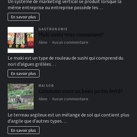
Un système de marketing vertical se produit lorsque la
fonctionne
même entreprise ou entreprise possède les…
le
marketing
En savoir plus
vertical?
GASTRONOMIE
Maki sushi vous connaissez?
sur
Aline
Aucun commentaire
Maki
sushi
Le maki est un type de rouleau de sushi qui comprend du
vous
nori d’algues grillées…
connaissez?
En savoir plus
MAISON
Comment avoir un beau jardin fertil?
sur
Aline
Aucun commentaire
Comment
avoir
Le terreau argileux est un mélange de sol qui contient plus
un
d’argile que d’autres types…
beau
jardin
En savoir plus
fertil?