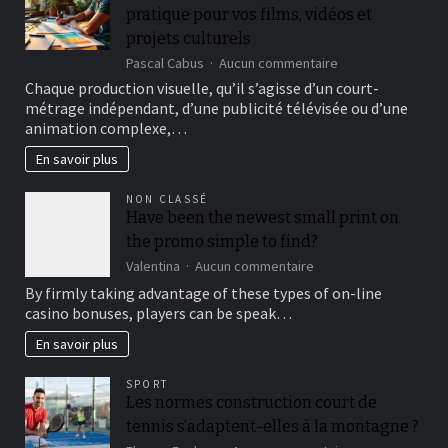
pratique pour vos films, vidéos et
projets culturels
sur
Pascal Cabus
Aucun commentaire
Story
Chaque production visuelle, qu’il s’agisse d’un court-
board
métrage indépendant, d’une publicité télévisée ou d’une
modele
animation complexe,…
gratuit
:
En savoir plus
un
outil
NON CLASSÉ
pratique
Have been the newest small print on
pour
the promo simple to find?
vos
films,
sur
Valentina
Aucun commentaire
vidéos
Have
By firmly taking advantage of these types of on-line
et
been
casino bonuses, players can be speak…
projets
the
culturels
newest
En savoir plus
small
print
SPORT
on
Les normes construction court de
the
tennis s’adaptent-elles à la montagne ?
promo
simple