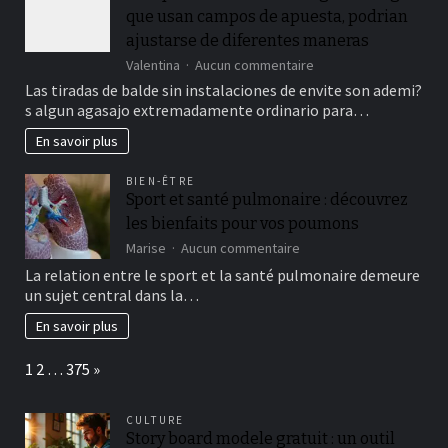
que usan campos de apuesta, podrian
ajustarse de diferentes maneras
sur
Valentina
Aucun commentaire
Aunque
Las tiradas de balde sin instalaciones de envite son ademi?
los
s algun agasajo extremadamente ordinario para…
tiradas
sin
En savoir plus
cargo
no
BIEN-ÊTRE
vengan
Sport et santé pulmonaire : découvrez
que
les bienfaits pour vos poumons
usan
campos
sur
Marise
Aucun commentaire
de
Sport
La relation entre le sport et la santé pulmonaire demeure
apuesta,
et
un sujet central dans la…
podrian
santé
ajustarse
pulmonaire
En savoir plus
de
:
diferentes
découvrez
Page:
Next
1
2
…
375
»
maneras
les
bienfaits
pour
CULTURE
vos
Story board modele gratuit : un outil
poumons