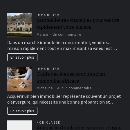
IMMOBILIER
Les meilleures stratégies pour vendre
rapidement votre maison
sur
Marise
Un commentaire
Les
Dans un marché immobilier concurrentiel, vendre sa
meilleures
maison rapidement tout en maximisant sa valeur est…
stratégies
pour
En savoir plus
vendre
rapidement
IMMOBILIER
votre
Guide des étapes pour un achat
maison
immobilier efficace
sur
Micheline
Aucun commentaire
Guide
Acquérir un bien immobilier représente souvent un projet
des
d’envergure, qui nécessite une bonne préparation et…
étapes
pour
En savoir plus
un
achat
NON CLASSÉ
immobilier
Aunque los tiradas sin cargo no vengan
efficace