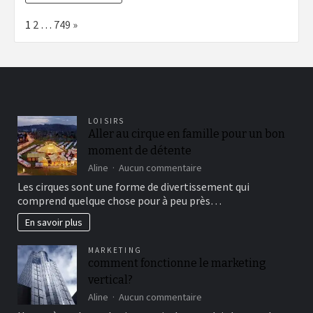
Page:
Next
1
2
…
749
»
LOISIRS
Aller au cirque en famille pour un bon
moment de détente
sur
Aline
Aucun commentaire
Aller
Les cirques sont une forme de divertissement qui
au
comprend quelque chose pour à peu près…
cirque
en
En savoir plus
famille
pour
MARKETING
un
comment fonctionne le marketing
bon
vertical?
moment
de
sur
Aline
Aucun commentaire
détente
comment