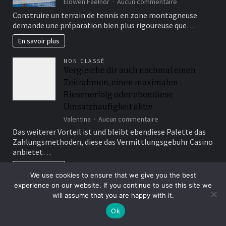
sur
Elowen Faelnor
Aucun commentaire
to
Les
Construire un terrain de tennis en zone montagneuse
find?
normes
demande une préparation bien plus rigoureuse que…
construction
court
En savoir plus
de
tennis
NON CLASSÉ
s’adaptent-
Vergleiche dir auch nochmal einen
elles
Zeitrahmen, einen maximalen
à
la
Riesenerfolg oder ebendiese
montagne
Umsatzhaufigkeit aktiv
?
sur
Valentina
Aucun commentaire
Vergleiche
Das weiterer Vorteil ist und bleibt ebendiese Palette das
dir
Zahlungsmethoden, diese das Vermittlungsgebuhr Casino
auch
anbietet…
nochmal
einen
En savoir plus
Zeitrahmen,
We use cookies to ensure that we give you the best
einen
experience on our website. If you continue to use this site we
Page:
Next
1
2
…
375
»
maximalen
will assume that you are happy with it.
Riesenerfolg
oder
Ok
ebendiese
Achats
Agriculture
Assurances
Bien-être