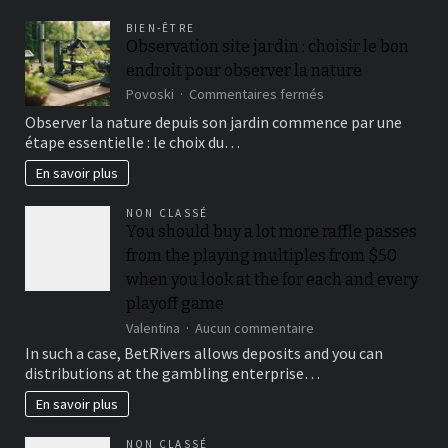
BIEN-ÊTRE
Observation site jardin : choisir le bon
endroit pour observer la nature
sur
Povoski
Commentaires fermés
Observation
Observer la nature depuis son jardin commence par une
site
étape essentielle : le choix du…
jardin
:
En savoir plus
choisir
le
NON CLASSÉ
bon
You should buy a lot more raffle passes
endroit
from the playing multiples from $50
pour
observer
when you look at the for each and every
la
playoff game
nature
sur
Valentina
Aucun commentaire
You
In such a case, BetRivers allows deposits and you can
should
distributions at the gambling enterprise…
buy
a
En savoir plus
lot
more
NON CLASSÉ