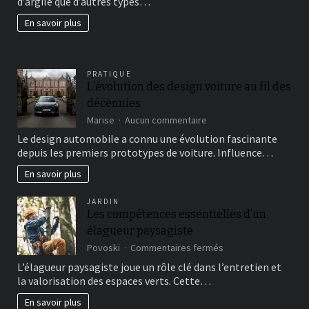
d’argile que d’autres types…
beau
jardin
En savoir plus
fertil?
PRATIQUE
L’évolution des design voiture au fil des
décennies
sur
Marise
Aucun commentaire
L’évolution
Le design automobile a connu une évolution fascinante
des
depuis les premiers prototypes de voiture. Influence…
design
voiture
En savoir plus
au
fil
JARDIN
des
Les compétences essentielles d’un
décennies
élagueur paysagiste
sur
Povoski
Commentaires fermés
Les
L’élagueur paysagiste joue un rôle clé dans l’entretien et
compétences
la valorisation des espaces verts. Cette…
essentielles
d’un
En savoir plus