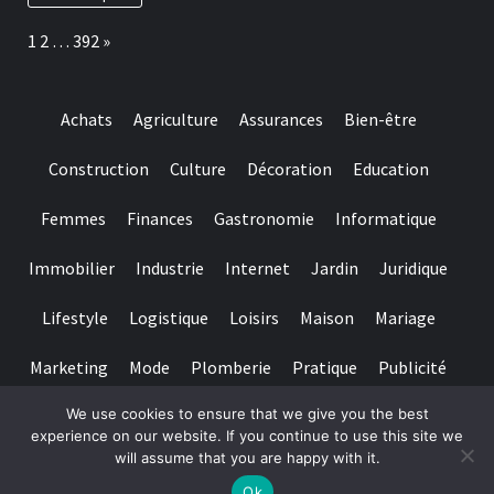
constantly
off
amount
an
Page:
Next
1
2
…
392
»
getting
american
100%
on-
line
casino
Achats
Agriculture
Assurances
Bien-être
is
important
to
Construction
Culture
Décoration
Education
help
you
Femmes
Finances
Gastronomie
Informatique
make
sure
they
Immobilier
Industrie
Internet
Jardin
Juridique
suits
regulating
Lifestyle
Logistique
Loisirs
Maison
Mariage
requirements
and
you
Marketing
Mode
Plomberie
Pratique
Publicité
may
claims
We use cookies to ensure that we give you the best
Santé
Services
Sport
Textile
Tourisme
fair
experience on our website. If you continue to use this site we
play
will assume that you are happy with it.
Copyright © All rights reserved.
|
Magazine 7
par AF themes
Ok