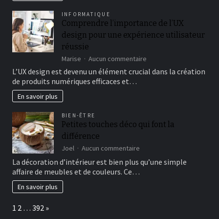
élagueur
paysagiste
INFORMATIQUE
Comprendre l’importance de l’UX
design pour une expérience utilisateur
réussie
sur
Marise
Aucun commentaire
Comprendre
L’UX design est devenu un élément crucial dans la création
l’importance
de produits numériques efficaces et…
de
l’UX
En savoir plus
design
pour
BIEN-ÊTRE
une
Petites touches déco qui font la
expérience
différence
utilisateur
réussie
sur
Joel
Aucun commentaire
Petites
La décoration d’intérieur est bien plus qu’une simple
touches
affaire de meubles et de couleurs. Ce…
déco
qui
En savoir plus
font
la
Page:
Next
1
2
…
392
»
différence