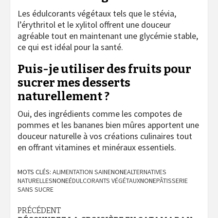
Les édulcorants végétaux tels que le stévia,
l’érythritol et le xylitol offrent une douceur
agréable tout en maintenant une glycémie stable,
ce qui est idéal pour la santé.
Puis-je utiliser des fruits pour
sucrer mes desserts
naturellement ?
Oui, des ingrédients comme les compotes de
pommes et les bananes bien mûres apportent une
douceur naturelle à vos créations culinaires tout
en offrant vitamines et minéraux essentiels.
MOTS CLÉS:
ALIMENTATION SAINE
NONE
ALTERNATIVES
NATURELLES
NONE
ÉDULCORANTS VÉGÉTAUX
NONE
PÂTISSERIE
SANS SUCRE
Navigation
PRÉCÉDENT