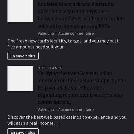
raffle
Roulette, blackjack, and electronic
passes
poker for every count anywhere
from
the
between 5 and 25 %, while you are slots
playing
constantly amount getting 100%
multiples
sur
Valentina
Aucun commentaire
from
Roulette,
$50
The fresh new card’s identity, target, and you may past
blackjack,
when
five amounts need suit your…
and
you
electronic
look
En savoir plus
poker
at
for
the
NON CLASSÉ
every
for
Verifying the fresh licenses off an
count
each
american on-line casino is important to
anywhere
and
between
every
help you make sure they suits
5
playoff
regulating requirements and you may
and
game
claims fair play
25
%,
sur
Valentina
Aucun commentaire
while
Verifying
Discover the best web based casinos to experience and you
you
the
will earn a real income…
are
fresh
slots
licenses
En savoir plus