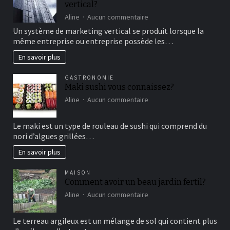
vertical?
moment
de
sur
Aline
Aucun commentaire
détente
comment
Un système de marketing vertical se produit lorsque la
fonctionne
même entreprise ou entreprise possède les…
le
marketing
En savoir plus
vertical?
GASTRONOMIE
Maki sushi vous connaissez?
sur
Aline
Aucun commentaire
Maki
sushi
Le maki est un type de rouleau de sushi qui comprend du
vous
nori d’algues grillées…
connaissez?
En savoir plus
MAISON
Comment avoir un beau jardin fertil?
sur
Aline
Aucun commentaire
Comment
avoir
Le terreau argileux est un mélange de sol qui contient plus
un