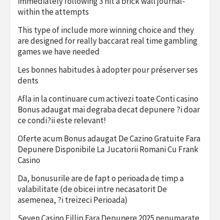
immediately following 3 hit a brick wall journal-
within the attempts
This type of include more winning choice and they
are designed for really baccarat real time gambling
games we have needed
Les bonnes habitudes à adopter pour préserver ses
dents
Afla in la continuare cum activezi toate Conti casino
Bonus adaugat mai degraba decat depunere ?i doar
ce condi?ii este relevant!
Oferte acum Bonus adaugat De Cazino Gratuite Fara
Depunere Disponibile La Jucatorii Romani Cu Frank
Casino
Da, bonusurile are de fapt o perioada de timp a
valabilitate (de obicei intre necasatorit De
asemenea, ?i treizeci Perioada)
Seven Casino Fillip Fara Depunere 2025 nenumarate