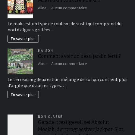
Maki sushi vous connaissez?
sur
Aline
Aucun commentaire
Maki
sushi
Le maki est un type de rouleau de sushi qui comprend du
vous
nori d’algues grillées…
connaissez?
En savoir plus
MAISON
Comment avoir un beau jardin fertil?
sur
Aline
Aucun commentaire
Comment
avoir
Le terreau argileux est un mélange de sol qui contient plus
un
d’argile que d’autres types…
beau
jardin
En savoir plus
fertil?
NON CLASSÉ
Gerade prestigevoll sei Absolut
Moolah, der progressiver Jackpot-Slot,