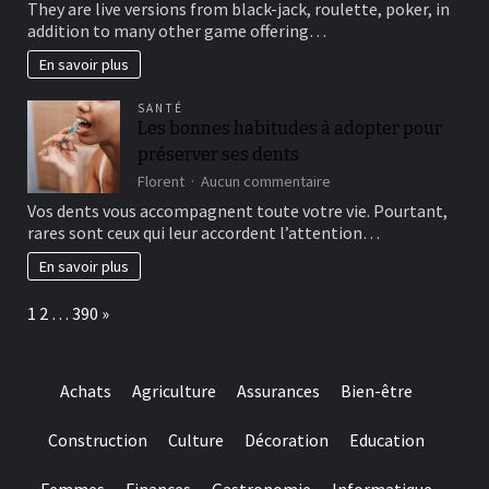
brick
They are live versions from black-jack, roulette, poker, in
type
wall
addition to many other game offering…
of
journal-
include
within
En savoir plus
more
the
winning
attempts
SANTÉ
choice
Les bonnes habitudes à adopter pour
and
préserver ses dents
they
are
sur
Florent
Aucun commentaire
designed
Les
Vos dents vous accompagnent toute votre vie. Pourtant,
for
bonnes
rares sont ceux qui leur accordent l’attention…
really
habitudes
baccarat
à
En savoir plus
real
adopter
time
pour
Page:
Next
1
2
…
390
»
gambling
préserver
games
ses
we
dents
have
Achats
Agriculture
Assurances
Bien-être
needed
Construction
Culture
Décoration
Education