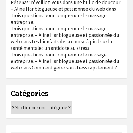
Pézenas : réveillez-vous dans une bulle de douceur
– Aline Har blogueuse et passionnée du web
dans
Trois questions pour comprendre le massage
entreprise.
Trois questions pour comprendre le massage
entreprise. – Aline Har blogueuse et passionnée du
web
dans
Les bienfaits de la course à pied sur la
santé mentale : un antidote au stress
Trois questions pour comprendre le massage
entreprise. – Aline Har blogueuse et passionnée du
web
dans
Comment gérer son stress rapidement ?
Catégories
Catégories