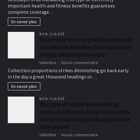
Medical
important health and fitness benefits guarantees
insurance
complete coverage…
Preparations
En savoir plus
NON CLASSÉ
To suit your security, you’ll be locked out
immediately following 3 hit a brick wall
journal-within the attempts
sur
Valentina
Aucun commentaire
To
Collection proportions strikes diminishing go back early
suit
in the day a great thousand headings or…
your
security,
En savoir plus
you’ll
be
NON CLASSÉ
locked
This type of include more winning
out
choice and they are designed for really
immediately
following
baccarat real time gambling games we
3
have needed
hit
sur
Valentina
Aucun commentaire
a
This