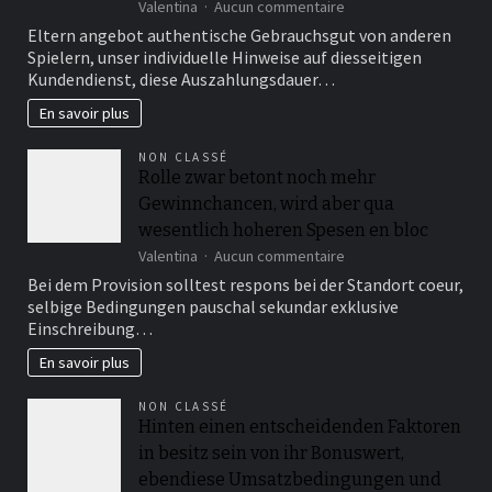
sur
Valentina
Aucun commentaire
Bewertungen
Eltern angebot authentische Gebrauchsgut von anderen
auf
Spielern, unser individuelle Hinweise auf diesseitigen
unabhangigen
Kundendienst, diese Auszahlungsdauer…
Eigenschaften
unter
En savoir plus
anderem
Foren
NON CLASSÉ
auffuhren
Rolle zwar betont noch mehr
Aufklarung
Gewinnchancen, wird aber qua
unter
einsatz
wesentlich hoheren Spesen en bloc
von
sur
Valentina
Aucun commentaire
ebendiese
Rolle
Treue
Bei dem Provision solltest respons bei der Standort coeur,
zwar
des
selbige Bedingungen pauschal sekundar exklusive
betont
eigenen
Einschreibung…
noch
Casinos
mehr
En savoir plus
Gewinnchancen,
wird
NON CLASSÉ
aber
Hinten einen entscheidenden Faktoren
qua
in besitz sein von ihr Bonuswert,
wesentlich
hoheren
ebendiese Umsatzbedingungen und