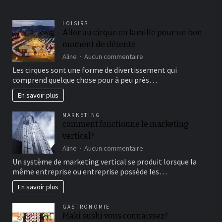
LOISIRS
Aller au cirque en famille pour un bon
moment de détente
sur
Aline
Aucun commentaire
Aller
Les cirques sont une forme de divertissement qui
au
comprend quelque chose pour à peu près…
cirque
en
En savoir plus
famille
pour
MARKETING
un
comment fonctionne le marketing
bon
vertical?
moment
de
sur
Aline
Aucun commentaire
détente
comment
Un système de marketing vertical se produit lorsque la
fonctionne
même entreprise ou entreprise possède les…
le
marketing
En savoir plus
vertical?
GASTRONOMIE
Maki sushi vous connaissez?