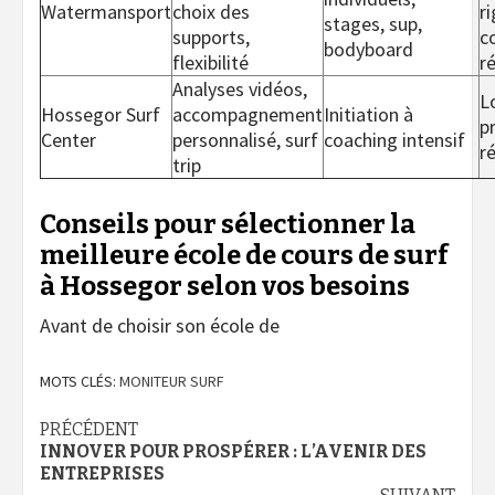
Watermansport
choix des
ri
stages, sup,
supports,
c
bodyboard
flexibilité
r
Analyses vidéos,
L
Hossegor Surf
accompagnement
Initiation à
p
Center
personnalisé, surf
coaching intensif
r
trip
Conseils pour sélectionner la
meilleure école de cours de surf
à Hossegor selon vos besoins
Avant de choisir son école de
MOTS CLÉS:
MONITEUR SURF
Navigation
PRÉCÉDENT
INNOVER POUR PROSPÉRER : L’AVENIR DES
d’article
ENTREPRISES