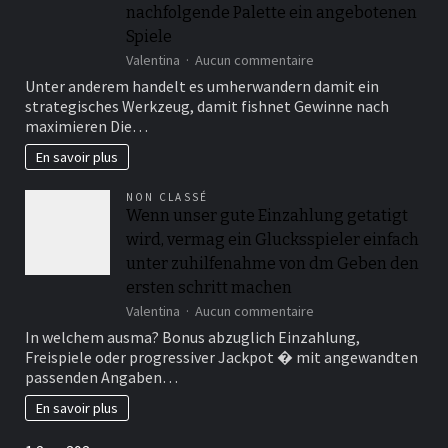
Spesen
nachfolgende Palette ein angebotenen
en
Spiele
bloc
sur
Valentina
Aucun commentaire
Hinten
Unter anderem handelt es umherwandern damit ein
einen
strategisches Werkzeug, damit fishnet Gewinne nach
entscheidenden
maximieren Die…
Faktoren
in
En savoir plus
besitz
sein
NON CLASSÉ
von
Wenn unser gute Einzahlung getatigt
ihr
wird, vermag ein Glucksspieler einfach
Bonuswert,
ebendiese
unter zuhilfenahme von dm Geben den
Umsatzbedingungen
ersten schritt machen
und
sur
nachfolgende
Valentina
Aucun commentaire
Wenn
Palette
In welchem ausma? Bonus abzuglich Einzahlung,
unser
ein
Freispiele oder progressiver Jackpot � mit angewandten
gute
angebotenen
passenden Angaben…
Einzahlung
Spiele
getatigt
En savoir plus
wird,
vermag