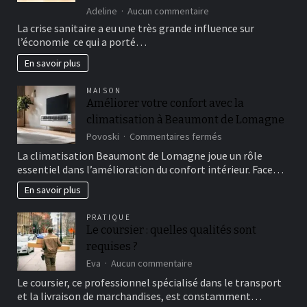
sur
Adeline
Aucun commentaire
Les
La crise sanitaire a eu une très grande influence sur
banques
l’économie ce qui a porté…
exigent-
elles
En savoir plus
plus
de
MAISON
garanties
Améliorer votre confort avec la
sur
climatisation à Beaumont de Lomagne
l’assurance
de
sur
Povoski
Commentaires fermés
prêt
Améliorer
La climatisation Beaumont de Lomagne joue un rôle
avec
votre
essentiel dans l’amélioration du confort intérieur. Face…
la
confort
Covid-
avec
En savoir plus
19
la
?
climatisation
PRATIQUE
à
Le coursier : quelles qualités sont
Beaumont
requises ?
de
Lomagne
sur
Eva
Aucun commentaire
Le
Le coursier, ce professionnel spécialisé dans le transport
coursier
et la livraison de marchandises, est constamment…
: