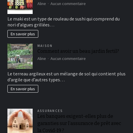
sur
Aline
Aucun commentaire
Maki
sushi
Le maki est un type de rouleau de sushi qui comprend du
vous
nori d’algues grillées…
connaissez?
En savoir plus
MAISON
Comment avoir un beau jardin fertil?
sur
Aline
Aucun commentaire
Comment
avoir
Le terreau argileux est un mélange de sol qui contient plus
un
d’argile que d’autres types…
beau
jardin
En savoir plus
fertil?
ASSURANCES
Les banques exigent-elles plus de
garanties sur l’assurance de prêt avec
la Covid-19 ?