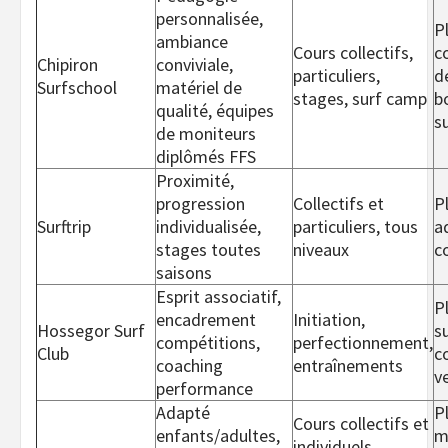
personnalisée,
P
ambiance
Cours collectifs,
c
Chipiron
conviviale,
particuliers,
de
Surfschool
matériel de
stages, surf camp
b
qualité, équipes
s
de moniteurs
diplômés FFS
Proximité,
progression
Collectifs et
P
Surftrip
individualisée,
particuliers, tous
a
stages toutes
niveaux
c
saisons
Esprit associatif,
P
encadrement
Initiation,
Hossegor Surf
su
compétitions,
perfectionnement,
Club
c
coaching
entraînements
v
performance
Adapté
P
Cours collectifs et
enfants/adultes,
m
individuels,