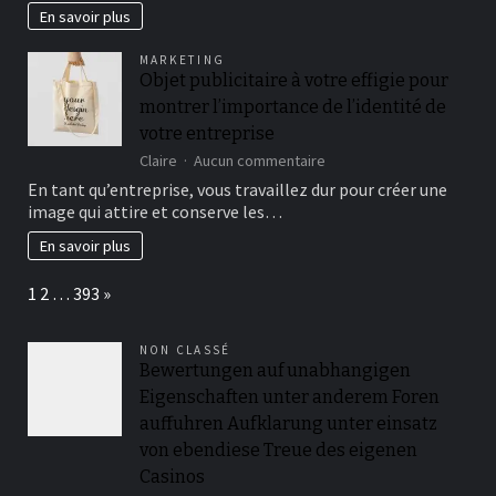
quelles
En savoir plus
qualités
sont
MARKETING
requises
Objet publicitaire à votre effigie pour
?
montrer l’importance de l’identité de
votre entreprise
sur
Claire
Aucun commentaire
Objet
En tant qu’entreprise, vous travaillez dur pour créer une
publicitaire
image qui attire et conserve les…
à
votre
En savoir plus
effigie
pour
Page:
Next
1
2
…
393
»
montrer
l’importance
de
NON CLASSÉ
l’identité
Bewertungen auf unabhangigen
de
Eigenschaften unter anderem Foren
votre
entreprise
auffuhren Aufklarung unter einsatz
von ebendiese Treue des eigenen
Casinos