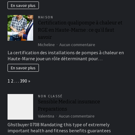
de
En savoir plus
padel
:
MAISON
peut-
Certification qualipompe à chaleur et
elle
RGE en Haute-Marne : ce qu’il faut
construire
plusieurs
savoir
courts
sur
Micheline
Aucun commentaire
en
Certification
La certification des installations de pompes à chaleur en
même
qualipompe
temps
Haute-Marne joue un rôle déterminant pour…
à
?
chaleur
En savoir plus
et
RGE
Page:
Next
1
2
…
390
»
en
Haute-
Marne
NON CLASSÉ
:
Sensible Medical insurance
ce
Preparations
qu’il
faut
sur
Valentina
Aucun commentaire
savoir
Sensible
Ghstbuyer 0708 Mandating this type of extremely
Medical
important health and fitness benefits guarantees
insurance