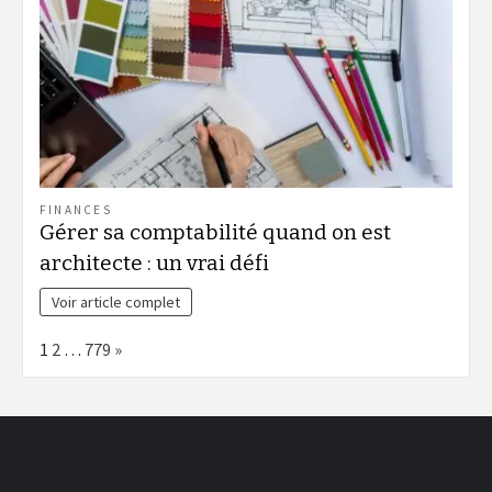
FINANCES
Gérer sa comptabilité quand on est
architecte : un vrai défi
Voir article complet
Page:
Next
1
2
…
779
»