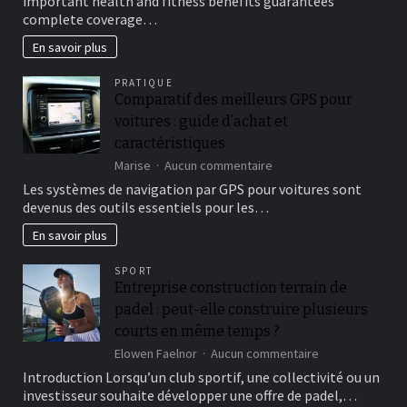
important health and fitness benefits guarantees
insurance
complete coverage…
Preparations
En savoir plus
PRATIQUE
Comparatif des meilleurs GPS pour
voitures : guide d’achat et
caractéristiques
sur
Marise
Aucun commentaire
Comparatif
Les systèmes de navigation par GPS pour voitures sont
des
devenus des outils essentiels pour les…
meilleurs
GPS
En savoir plus
pour
voitures
SPORT
:
Entreprise construction terrain de
guide
padel : peut-elle construire plusieurs
d’achat
et
courts en même temps ?
caractéristiques
sur
Elowen Faelnor
Aucun commentaire
Entreprise
Introduction Lorsqu’un club sportif, une collectivité ou un
construction
investisseur souhaite développer une offre de padel,…
terrain