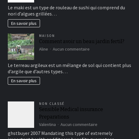
sushi
Le maki est un type de rouleau de sushi qui comprend du
vous
nori d’algues grillées…
connaissez?
En savoir plus
MAISON
Comment avoir un beau jardin fertil?
sur
Aline
Aucun commentaire
Comment
avoir
Le terreau argileux est un mélange de sol qui contient plus
un
d’argile que d’autres types…
beau
jardin
En savoir plus
fertil?
NON CLASSÉ
Sensible Medical insurance
Preparations
sur
Valentina
Aucun commentaire
Sensible
ghstbuyer 2007 Mandating this type of extremely
Medical