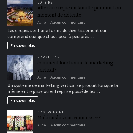
LOISIRS
Aller au cirque en famille pour un bon
moment de détente
sur
Aline
Aucun commentaire
Aller
Les cirques sont une forme de divertissement qui
au
comprend quelque chose pour à peu près…
cirque
en
En savoir plus
famille
pour
MARKETING
un
comment fonctionne le marketing
bon
vertical?
moment
de
sur
Aline
Aucun commentaire
détente
comment
Un système de marketing vertical se produit lorsque la
fonctionne
même entreprise ou entreprise possède les…
le
marketing
En savoir plus
vertical?
GASTRONOMIE
Maki sushi vous connaissez?
sur
Aline
Aucun commentaire
Maki