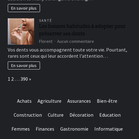
of
journal-
include
within
En savoir plus
more
the
winning
attempts
SANTÉ
choice
Les bonnes habitudes à adopter pour
and
préserver ses dents
they
are
sur
Florent
Aucun commentaire
designed
Les
Vos dents vous accompagnent toute votre vie. Pourtant,
for
bonnes
rares sont ceux qui leur accordent l’attention…
really
habitudes
baccarat
à
En savoir plus
real
adopter
time
pour
Page:
Next
1
2
…
390
»
gambling
préserver
games
ses
we
dents
have
Achats
Agriculture
Assurances
Bien-être
needed
Construction
Culture
Décoration
Education
Femmes
Finances
Gastronomie
Informatique