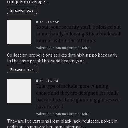
complete coverage…
Preparations
En savoir plus
NON CLASSÉ
To suit your security, you’ll be locked out
immediately following 3 hit a brick wall
journal-within the attempts
sur
Valentina
Aucun commentaire
To
Collection proportions strikes diminishing go back early
suit
in the day a great thousand headings or…
your
security,
En savoir plus
you’ll
be
NON CLASSÉ
locked
This type of include more winning
out
choice and they are designed for really
immediately
following
baccarat real time gambling games we
3
have needed
hit
sur
Valentina
Aucun commentaire
a
This
brick
They are live versions from black-jack, roulette, poker, in
type
wall
addition to many other game offering…