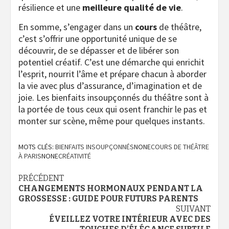
résilience et une
meilleure qualité de vie
.
En somme, s’engager dans un
cours
de théâtre,
c’est s’offrir une opportunité unique de se
découvrir, de se dépasser et de libérer son
potentiel créatif. C’est une démarche qui enrichit
l’esprit, nourrit l’âme et prépare chacun à aborder
la vie avec plus d’assurance, d’imagination et de
joie. Les bienfaits insoupçonnés du théâtre sont à
la portée de tous ceux qui osent franchir le pas et
monter sur scène, même pour quelques instants.
MOTS CLÉS:
BIENFAITS INSOUPÇONNÉS
NONE
COURS DE THÉÂTRE
À PARIS
NONE
CRÉATIVITÉ
Navigation
PRÉCÉDENT
CHANGEMENTS HORMONAUX PENDANT LA
d’article
GROSSESSE : GUIDE POUR FUTURS PARENTS
SUIVANT
ÉVEILLEZ VOTRE INTÉRIEUR AVEC DES