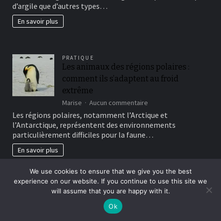
d’argile que d’autres types…
beau
jardin
En savoir plus
fertil?
PRATIQUE
Les animaux des régions polaires :
comment ils s’adaptent au froid
extrême
sur
Marise
Aucun commentaire
Les
Les régions polaires, notamment l’Arctique et
animaux
l’Antarctique, représentent des environnements
des
particulièrement difficiles pour la faune…
régions
polaires
En savoir plus
:
comment
IMMOBILIER
We use cookies to ensure that we give you the best
ils
Immobilier accessible : stratégies à
experience on our website. If you continue to use this site we
s’adaptent
connaître pour prospérer sans diplôme
au
will assume that you are happy with it.
froid
sur
Micheline
Aucun commentaire
Ok
extrême
Immobilier
Le secteur immobilier attire de nombreux profils, et pas
accessible