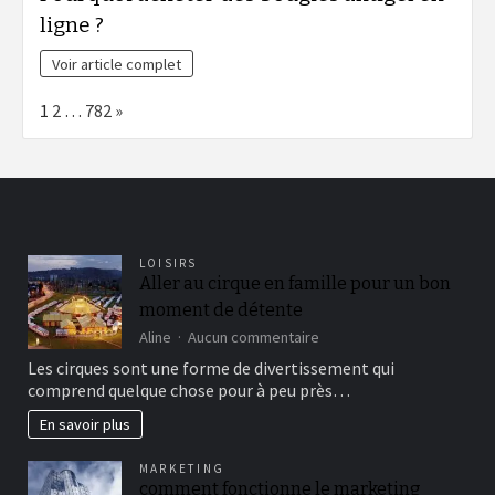
ligne ?
Voir article complet
Page:
Next
1
2
…
782
»
LOISIRS
Aller au cirque en famille pour un bon
moment de détente
sur
Aline
Aucun commentaire
Aller
Les cirques sont une forme de divertissement qui
au
comprend quelque chose pour à peu près…
cirque
en
En savoir plus
famille
pour
MARKETING
un
comment fonctionne le marketing