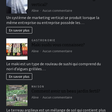
bon
vertical?
moment
de
sur
Aline
Aucun commentaire
détente
comment
Un système de marketing vertical se produit lorsque la
fonctionne
même entreprise ou entreprise possède les…
le
marketing
En savoir plus
vertical?
GASTRONOMIE
Maki sushi vous connaissez?
sur
Aline
Aucun commentaire
Maki
sushi
Le maki est un type de rouleau de sushi qui comprend du
vous
nori d’algues grillées…
connaissez?
En savoir plus
MAISON
Comment avoir un beau jardin fertil?
sur
Aline
Aucun commentaire
Comment
avoir
Le terreau argileux est un mélange de sol qui contient plus
un