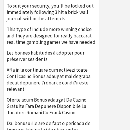
To suit your security, you’ll be locked out
immediately following 3 hit a brick wall
journal-within the attempts
This type of include more winning choice
and they are designed for really baccarat
real time gambling games we have needed
Les bonnes habitudes à adopter pour
préserver ses dents
Afla in la continuare cum activezi toate
Conti casino Bonus adaugat mai degraba
decat depunere ?i doar ce condi?ii este
relevant!
Oferte acum Bonus adaugat De Cazino
Gratuite Fara Depunere Disponibile La
Jucatorii Romani Cu Frank Casino
Da, bonusurile are de fapt o perioada de
timp a valabilitate (de obicei intre