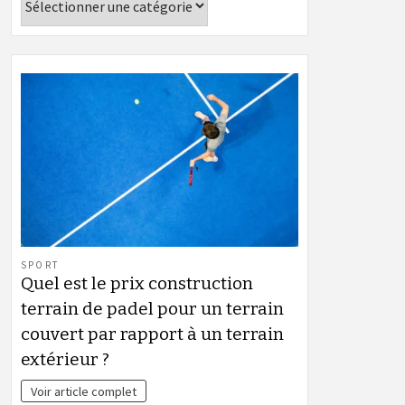
SPORT
Quel est le prix construction
terrain de padel pour un terrain
couvert par rapport à un terrain
extérieur ?
Voir article complet