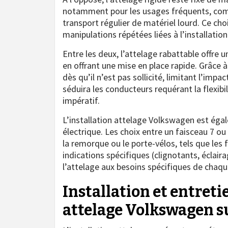
notamment pour les usages fréquents, co
transport régulier de matériel lourd. Ce choi
manipulations répétées liées à l’installation 
Entre les deux, l’attelage rabattable offre 
en offrant une mise en place rapide. Grâce 
dès qu’il n’est pas sollicité, limitant l’im
séduira les conducteurs requérant la flexibi
impératif.
L’installation attelage Volkswagen est éga
électrique. Les choix entre un faisceau 7 
la remorque ou le porte-vélos, tels que les f
indications spécifiques (clignotants, éclai
l’attelage aux besoins spécifiques de chaqu
Installation et entretie
attelage Volkswagen su