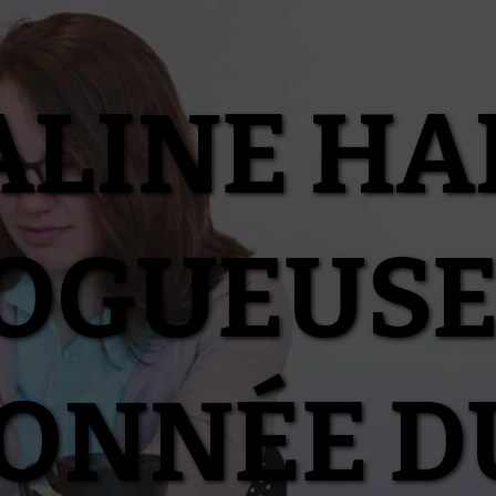
ALINE HA
OGUEUSE
IONNÉE D