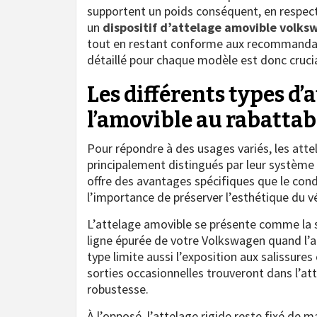
supportent un poids conséquent, en respecta
un
dispositif d’attelage amovible volk
tout en restant conforme aux recommandati
détaillé pour chaque modèle est donc crucia
Les différents types d’
l’amovible au rabattab
Pour répondre à des usages variés, les att
principalement distingués par leur système 
offre des avantages spécifiques que le cond
l’importance de préserver l’esthétique du vé
L’attelage amovible se présente comme la so
ligne épurée de votre Volkswagen quand l’attel
type limite aussi l’exposition aux salissure
sorties occasionnelles trouveront dans l’a
robustesse.
À l’opposé, l’attelage rigide reste fixé de 