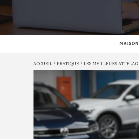
MAISON
ACCUEIL
PRATIQUE
LES MEILLEURS ATTELAG