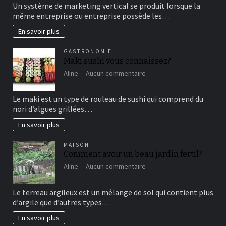
comment
Un système de marketing vertical se produit lorsque la
fonctionne
même entreprise ou entreprise possède les…
le
marketing
En savoir plus
vertical?
GASTRONOMIE
Maki sushi vous connaissez?
sur
Aline
Aucun commentaire
Maki
sushi
Le maki est un type de rouleau de sushi qui comprend du
vous
nori d’algues grillées…
connaissez?
En savoir plus
MAISON
Comment avoir un beau jardin fertil?
sur
Aline
Aucun commentaire
Comment
avoir
Le terreau argileux est un mélange de sol qui contient plus
un
d’argile que d’autres types…
beau
jardin
En savoir plus
fertil?