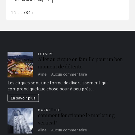
Page:
Next
1
2
…
784
»
LOISIRS
Aller au cirque en famille pour un bon
moment de détente
sur
Aline
Aucun commentaire
Aller
Les cirques sont une forme de divertissement qui
au
comprend quelque chose pour à peu près…
cirque
en
En savoir plus
famille
pour
MARKETING
un
comment fonctionne le marketing
bon
vertical?
moment
de
sur
Aline
Aucun commentaire
détente