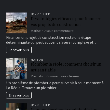
IMMOBILIER
Des stratégies efficaces pour financer
vos projets de construction
sur
Marise
Aucun commentaire
Des
Financer un projet de construction reste une étape
stratégies
déterminante qui peut souvent s’avérer complexe et…
efficaces
pour
En savoir plus
financer
vos
MAISON
projets
Plombier la réole : comment choisir un
de
artisan fiable
construction
sur
Povoski
Commentaires fermés
Plombier
Un problème de plomberie peut survenir à tout moment à
la
La Réole. Trouver un plombier…
réole
:
En savoir plus
comment
choisir
IMMOBILIER
un
Comment évaluer la rentabilité d’un