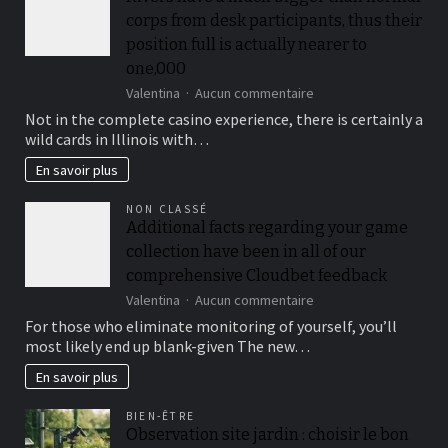
corps from desk participants, thus their
position full is actually nearer to
one,000
sur
Valentina
Aucun commentaire
Rivers
Not in the complete casino experience, there is certainly a
have
wild cards in Illinois with…
a
much
En savoir plus
bigger
than
NON CLASSÉ
normal
Additional facts regarding your game
corps
collection have been in all of our
from
desk
comprehensive Cloudbet feedback
participants,
sur
Valentina
Aucun commentaire
thus
Additional
For those who eliminate monitoring of yourself, you’ll
their
facts
position
most likely end up blank-given The new…
regarding
full
your
En savoir plus
is
game
actually
collection
nearer
BIEN-ÊTRE
have
to
Observation site jardin : choisir le bon
been