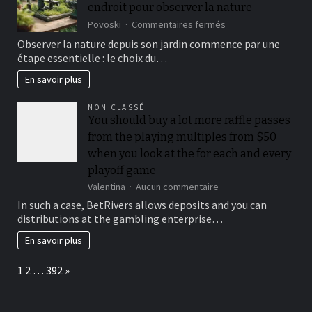
one,000
endroit pour observer la nature
in
all
sur
Povoski
Commentaires fermés
of
Observation
Observer la nature depuis son jardin commence par une
our
site
étape essentielle : le choix du…
comprehensive
jardin
Cloudbet
:
En savoir plus
feedback
choisir
le
NON CLASSÉ
bon
You should buy a lot more raffle passes
endroit
from the playing multiples from $50
pour
observer
when you look at the for each and every
la
playoff game
nature
sur
Valentina
Aucun commentaire
You
In such a case, BetRivers allows deposits and you can
should
distributions at the gambling enterprise…
buy
a
En savoir plus
lot
more
Page:
Next
1
2
…
392
»
raffle
passes
from
the