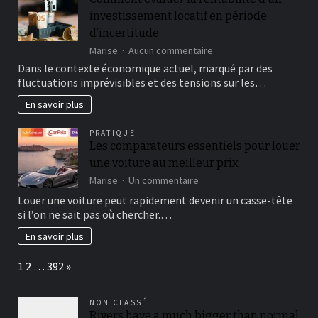
artisan
investissement locatif en période
fiable
d’incertitude
sur
Marise
Aucun commentaire
Comment
Dans le contexte économique actuel, marqué par des
évaluer
fluctuations imprévisibles et des tensions sur les…
la
rentabilité
En savoir plus
d’un
investissement
PRATIQUE
locatif
Les comparateurs essentiels pour louer
en
une voiture au meilleur prix
période
d’incertitude
sur
Marise
Un commentaire
Les
Louer une voiture peut rapidement devenir un casse-tête
comparateurs
si l’on ne sait pas où chercher.…
essentiels
pour
En savoir plus
louer
une
Page:
Next
1
2
…
392
»
voiture
au
meilleur
NON CLASSÉ
prix
Rivers have a much bigger than normal