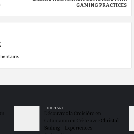
3
GAMING PRACTICES
E
mentaire.
TOURISME
 un
Découvrez la Croisière en
Catamaran en Crète avec Christal
Sailing – Expériences