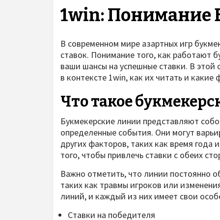
1win: Понимание
В современном мире азартных игр букме
ставок. Понимание того, как работают 
ваши шансы на успешные ставки. В этой 
в контексте 1win, как их читать и каки
Что такое букмекерс
Букмекерские линии представляют собой
определенные события. Они могут варьир
других факторов, таких как время года 
того, чтобы привлечь ставки с обеих сто
Важно отметить, что линии постоянно о
таких как травмы игроков или изменени
линий, и каждый из них имеет свои особ
Ставки на победителя