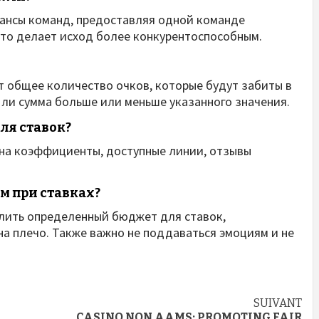
шансы команд, предоставляя одной команде
что делает исход более конкурентоспособным.
т общее количество очков, которые будут забиты в
т ли сумма больше или меньше указанного значения.
ля ставок?
 на коэффициенты, доступные линии, отзывы
м при ставках?
лить определенный бюджет для ставок,
на плечо. Также важно не поддаваться эмоциям и не
SUIVANT
E
CASINO NON AAMS: PROMOTING FAIR