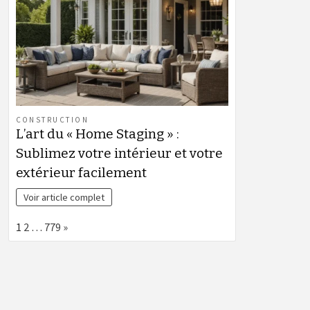
CONSTRUCTION
L’art du « Home Staging » :
Sublimez votre intérieur et votre
extérieur facilement
Voir article complet
Page:
Next
1
2
…
779
»