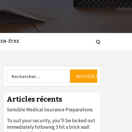
IEN-ÊTRE
Rechercher :
Articles récents
Sensible Medical insurance Preparations
To suit your security, you’ll be locked out
immediately following 3 hit a brick wall