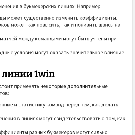
менения в букмекерских линиях. Например:
ды может существенно изменить коэффициенты.
ков может как повысить, так и понизить шансы на
матчей между командами могут быть учтены при
одные условия могут оказать значительное влияние
а линии 1win
, стоит применять некоторые дополнительные
тов:
нные и статистику команд перед тем, как делать
нения в линиях могут свидетельствовать о том, как
ффициенты разных букмекеров могут сильно