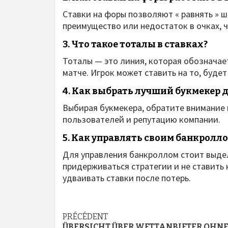
Ставки на форы позволяют « равнять » 
преимущество или недостаток в очках, 
3. Что такое тоталы в ставках?
Тоталы — это линия, которая обозначае
матче. Игрок может ставить на то, буде
4. Как выбрать лучший букмекер д
Выбирая букмекера, обратите внимание
пользователей и репутацию компании.
5. Как управлять своим банкролло
Для управления банкроллом стоит выде
придерживаться стратегии и не ставить 
удваивать ставки после потерь.
Navigation
PRÉCÉDENT
ÜBERSICHT ÜBER WETTANBIETER OHN