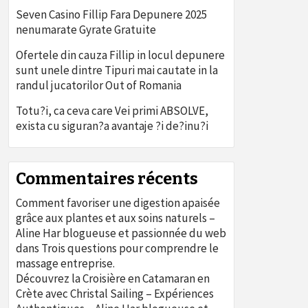
Seven Casino Fillip Fara Depunere 2025
nenumarate Gyrate Gratuite
Ofertele din cauza Fillip in locul depunere
sunt unele dintre Tipuri mai cautate in la
randul jucatorilor Out of Romania
Totu?i, ca ceva care Vei primi ABSOLVE,
exista cu siguran?a avantaje ?i de?inu?i
Commentaires récents
Comment favoriser une digestion apaisée
grâce aux plantes et aux soins naturels –
Aline Har blogueuse et passionnée du web
dans
Trois questions pour comprendre le
massage entreprise.
Découvrez la Croisière en Catamaran en
Crète avec Christal Sailing – Expériences