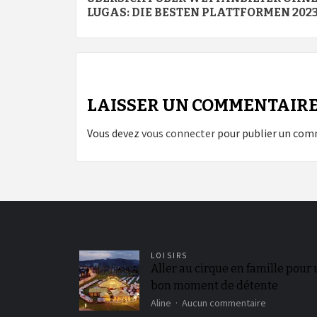
d’article
LUGAS: DIE BESTEN PLATTFORMEN 202
LAISSER UN COMMENTAIR
Vous devez
vous connecter
pour publier un com
LOISIRS
Aller au cirque en famille pour
bon moment de détente
sur
Aline
Aucun commentaire
Aller