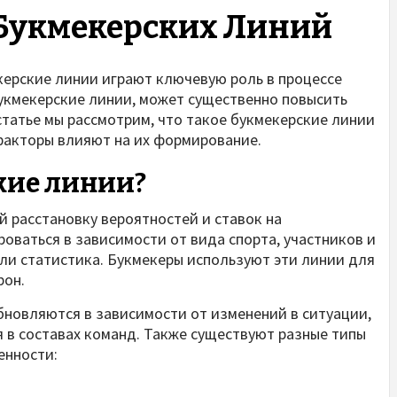
 Букмекерских Линий
керские линии играют ключевую роль в процессе
букмекерские линии, может существенно повысить
статье мы рассмотрим, что такое букмекерские линии
е факторы влияют на их формирование.
кие линии?
 расстановку вероятностей и ставок на
оваться в зависимости от вида спорта, участников и
или статистика. Букмекеры используют эти линии для
рон.
бновляются в зависимости от изменений в ситуации,
я в составах команд. Также существуют разные типы
енности: