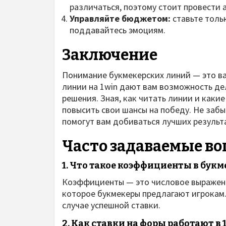
различаться, поэтому стоит провести 
Управляйте бюджетом:
ставьте тольк
поддавайтесь эмоциям.
Заключение
Понимание букмекерских линий — это ва
линии на 1win дают вам возможность де
решения. Зная, как читать линии и как
повысить свои шансы на победу. Не заб
помогут вам добиваться лучших резуль
Часто задаваемые во
1. Что такое коэффициенты в бук
Коэффициенты — это числовое выражени
которое букмекеры предлагают игрокам.
случае успешной ставки.
2. Как ставки на форы работают в 