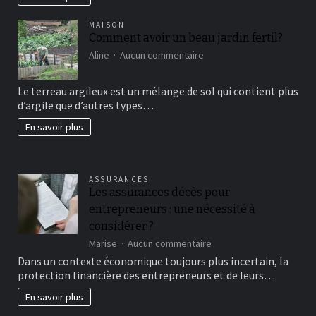
MAISON
Comment avoir un beau jardin fertil?
sur
Aline
Aucun commentaire
Comment
avoir
Le terreau argileux est un mélange de sol qui contient plus
un
d’argile que d’autres types…
beau
jardin
En savoir plus
fertil?
ASSURANCES
Les assurances décès pour
entrepreneurs : une nécessité à
considérer ?
sur
Marise
Aucun commentaire
Les
Dans un contexte économique toujours plus incertain, la
assurances
protection financière des entrepreneurs et de leurs…
décès
pour
En savoir plus
entrepreneurs