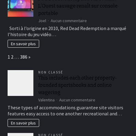
va
L’Ouest sauvage renaît sur console
donner
de
portable
la
sur
Joel
Aucun commentaire
valeur
Red
à
Sorti à l’origine en 2010, Red Dead Redemption a marqué
Dead
votre
l’histoire du jeu vidéo…
Redemption
entreprise
sur
En savoir plus
Switch
:
Page:
Next
1
2
…
386
»
L’Ouest
sauvage
renaît
NON CLASSÉ
sur
This includes each other property-
console
founded sportsbooks and online
portable
wagering
sur
Valentina
Aucun commentaire
This
These types of accommodations guarantee site visitors
includes
features easy access to one another recreational and…
each
other
En savoir plus
property-
founded
NON CLASSÉ