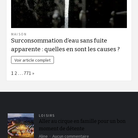
MAISON
Surconsommation d’eau sans fuite
apparente : quelles en sont les causes ?
Voir article complet
Page:
Next
1
2
…
771
»
LOISIRS
Aller au cirque en famille pour un bon
moment de détente
sur
Aline
Aucun commentaire