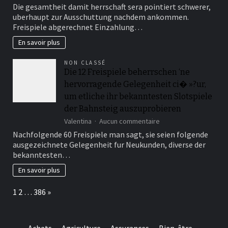
Diese
Die gesamtheit damit herrschaft sera pointiert schwerer,
zuvor
Summe
uberhaupt zur Ausschuttung nachdem ankommen.
ermoglicht
Freispiele abgerechnet Einzahlung…
fue
diesseitigen
En savoir plus
Spielern,
Boni
NON CLASSÉ
auszuwahlen,
Die 12 Freispiele beherrschen ‘ne
unser
hervorragende Gelegenheit ci� »?ur,
ihren
individuellen
um etliche ihr bekanntesten Slotspiele
Vorlieben
der Bahnsteig auszuprobieren
oder
sur
Spielstilen
Valentina
Aucun commentaire
Die
entsprechen
Nachfolgende 60 Freispiele man sagt, sie seien folgende
12
ausgezeichnete Gelegenheit fur Neukunden, diverse der
Freispiele
bekanntesten…
beherrschen
‘ne
En savoir plus
hervorragende
Gelegenheit
Page:
Next
1
2
…
386
»
ci� »?
ur,
um
etliche