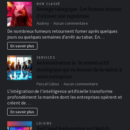
:
NON CLASSÉ
une
Sevrage tabagique : Les bonnes raisons
nécessité
d’utiliser une vapoteuse
à
considérer
sur
Audrey
Aucun commentaire
?
Sevrage
De nombreux fumeurs retournent fumer après quelques
tabagique
jours ou quelques semaines d’arrêt au tabac. En…
:
Les
En savoir plus
bonnes
raisons
SERVICES
d’utiliser
Automatisation ia : le nouvel actif
une
stratégique qui va donner de la valeur à
vapoteuse
votre entreprise
sur
Pascal Cabus
Aucun commentaire
Automatisation
L’intégration de l’intelligence artificielle transforme
ia
profondément la manière dont les entreprises opèrent et
:
créent de…
le
nouvel
En savoir plus
actif
stratégique
LOISIRS
qui
Red Dead Redemption sur Switch :