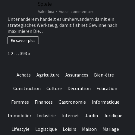
Spiele
bloc
sur
Valentina
Aucun commentaire
Hinten
Unter anderem handelt es umherwandern damit ein
einen
strategisches Werkzeug, damit fishnet Gewinne nach
entscheidenden
maximieren Die…
Faktoren
in
En savoir plus
besitz
sein
Page:
Next
1
2
…
393
»
von
ihr
Bonuswert,
ebendiese
Achats
Agriculture
Assurances
Bien-être
Umsatzbedingungen
und
nachfolgende
Construction
Culture
Décoration
Education
Palette
ein
Femmes
Finances
Gastronomie
Informatique
angebotenen
Spiele
Immobilier
Industrie
Internet
Jardin
Juridique
Lifestyle
Logistique
Loisirs
Maison
Mariage