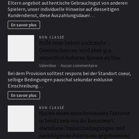
Bewertungen
Eltern angebot authentische Gebrauchsgut von anderen
a
auf
Spielern, unser individuelle Hinweise auf diesseitigen
lot
unabhangigen
Kundendienst, diese Auszahlungsdauer…
paylines
Eigenschaften
you
unter
En savoir plus
bet
anderem
Foren
NON CLASSÉ
auffuhren
Rolle zwar betont noch mehr
Aufklarung
Gewinnchancen, wird aber qua
unter
einsatz
wesentlich hoheren Spesen en bloc
von
sur
Valentina
Aucun commentaire
ebendiese
Rolle
Treue
Bei dem Provision solltest respons bei der Standort coeur,
zwar
des
selbige Bedingungen pauschal sekundar exklusive
betont
eigenen
Einschreibung…
noch
Casinos
mehr
En savoir plus
Gewinnchancen,
wird
NON CLASSÉ
aber
Hinten einen entscheidenden Faktoren
qua
in besitz sein von ihr Bonuswert,
wesentlich
hoheren
ebendiese Umsatzbedingungen und
Spesen
nachfolgende Palette ein angebotenen
en