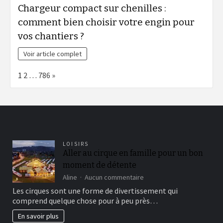
Chargeur compact sur chenilles :
comment bien choisir votre engin pour
vos chantiers ?
Voir article complet
Page:
Next
1
2
…
786
»
LOISIRS
Aller au cirque en famille pour un bon
moment de détente
sur
Aline
Aucun commentaire
Aller
Les cirques sont une forme de divertissement qui
au
comprend quelque chose pour à peu près…
cirque
en
En savoir plus
famille