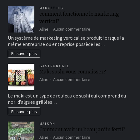
pour
MARKETING
un
comment fonctionne le marketing
bon
vertical?
moment
de
sur
Aline
Aucun commentaire
détente
comment
Un système de marketing vertical se produit lorsque la
fonctionne
même entreprise ou entreprise possède les…
le
marketing
En savoir plus
vertical?
GASTRONOMIE
Maki sushi vous connaissez?
sur
Aline
Aucun commentaire
Maki
sushi
Le maki est un type de rouleau de sushi qui comprend du
vous
nori d’algues grillées…
connaissez?
En savoir plus
MAISON
Comment avoir un beau jardin fertil?
sur
Aline
Aucun commentaire