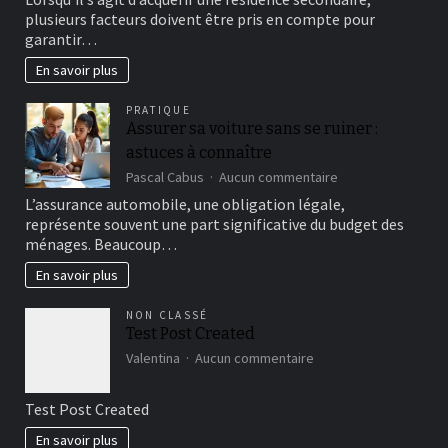
critères
plusieurs facteurs doivent être pris en compte pour
essentiels
garantir…
pour
choisir
En savoir plus
votre
résidence
PRATIQUE
secondaire
Assurer sa voiture sans se ruiner :
astuces à connaître
sur
Pascal Cabus
Aucun commentaire
Assurer
L’assurance automobile, une obligation légale,
sa
représente souvent une part significative du budget des
voiture
ménages. Beaucoup…
sans
se
En savoir plus
ruiner
:
NON CLASSÉ
astuces
Test Post Created
à
connaître
sur
Valentina
Aucun commentaire
Test
Post
Test Post Created
Created
En savoir plus