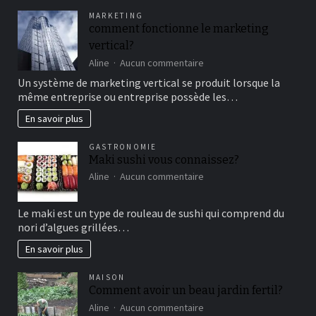
pour
MARKETING
un
comment fonctionne le marketing
bon
vertical?
moment
de
sur
Aline
Aucun commentaire
détente
comment
Un système de marketing vertical se produit lorsque la
fonctionne
même entreprise ou entreprise possède les…
le
marketing
En savoir plus
vertical?
GASTRONOMIE
Maki sushi vous connaissez?
sur
Aline
Aucun commentaire
Maki
sushi
Le maki est un type de rouleau de sushi qui comprend du
vous
nori d’algues grillées…
connaissez?
En savoir plus
MAISON
Comment avoir un beau jardin fertil?
sur
Aline
Aucun commentaire