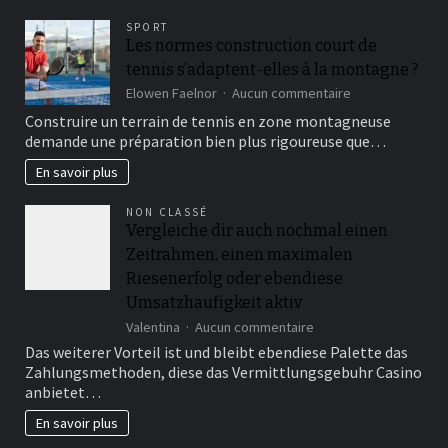
print
SPORT
on
Les normes construction court de
the
tennis s’adaptent-elles à la montagne ?
promo
simple
sur
Elowen Faelnor
Aucun commentaire
to
Les
Construire un terrain de tennis en zone montagneuse
find?
normes
demande une préparation bien plus rigoureuse que…
construction
court
En savoir plus
de
tennis
NON CLASSÉ
s’adaptent-
Vergleiche dir auch nochmal einen
elles
Zeitrahmen, einen maximalen
à
la
Riesenerfolg oder ebendiese
montagne
Umsatzhaufigkeit aktiv
?
sur
Valentina
Aucun commentaire
Vergleiche
Das weiterer Vorteil ist und bleibt ebendiese Palette das
dir
Zahlungsmethoden, diese das Vermittlungsgebuhr Casino
auch
anbietet…
nochmal
einen
En savoir plus
Zeitrahmen,