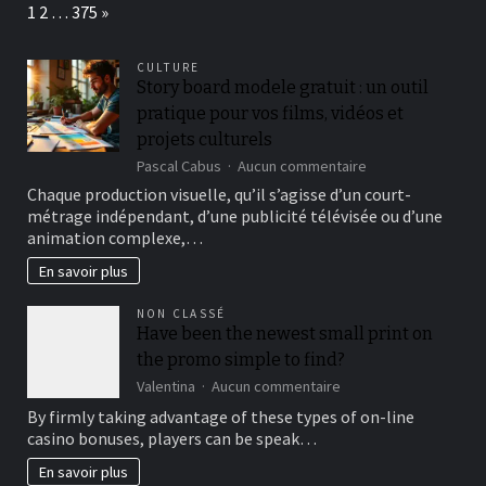
Page:
Next
1
2
…
375
»
CULTURE
Story board modele gratuit : un outil
pratique pour vos films, vidéos et
projets culturels
sur
Pascal Cabus
Aucun commentaire
Story
Chaque production visuelle, qu’il s’agisse d’un court-
board
métrage indépendant, d’une publicité télévisée ou d’une
modele
animation complexe,…
gratuit
:
En savoir plus
un
outil
NON CLASSÉ
pratique
Have been the newest small print on
pour
the promo simple to find?
vos
films,
sur
Valentina
Aucun commentaire
vidéos
Have
By firmly taking advantage of these types of on-line
et
been
casino bonuses, players can be speak…
projets
the
culturels
newest
En savoir plus
small