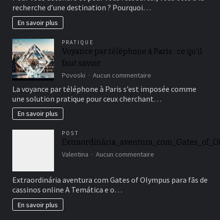
visiter
recherche d’une destination ? Pourquoi…
au
Brésil
En savoir plus
:
top
PRATIQUE
3
Voyance par téléphone à Paris : ce qu’il
des
faut savoir
sites
à
sur
Povoski
Aucun commentaire
ne
Voyance
La voyance par téléphone à Paris s’est imposée comme
pas
par
une solution pratique pour ceux cherchant…
manquer
téléphone
à
En savoir plus
Paris
:
POST
ce
Extraordinária_aventura_com_Gates_of_O
qu’il
sur
faut
Valentina
Aucun commentaire
Extraordinária_avent
savoir
Extraordinária aventura com Gates of Olympus para fãs de
cassinos online A Temática e o…
En savoir plus