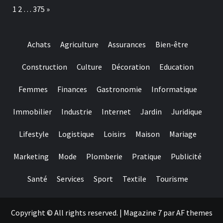
einen
Page:
Next
1
2
…
375
»
maximalen
Riesenerfolg
oder
ebendiese
Achats
Agriculture
Assurances
Bien-être
Umsatzhaufigkeit
aktiv
Construction
Culture
Décoration
Education
Femmes
Finances
Gastronomie
Informatique
Immobilier
Industrie
Internet
Jardin
Juridique
Lifestyle
Logistique
Loisirs
Maison
Mariage
Marketing
Mode
Plomberie
Pratique
Publicité
Santé
Services
Sport
Textile
Tourisme
Copyright © All rights reserved.
|
Magazine 7
par AF themes