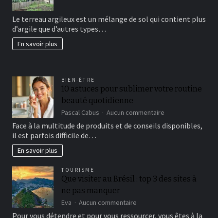
Comment
avoir
Le terreau argileux est un mélange de sol qui contient plus
un
d’argile que d’autres types…
beau
jardin
En savoir plus
fertil?
BIEN-ÊTRE
10 astuces pour sublimer votre routine
beauté quotidienne
sur
Pascal Cabus
Aucun commentaire
10
Face à la multitude de produits et de conseils disponibles,
astuces
il est parfois difficile de…
pour
sublimer
En savoir plus
votre
routine
TOURISME
beauté
Que visiter au Brésil : top 3 des sites à
quotidienne
ne pas manquer
sur
Eva
Aucun commentaire
Que
Pour vous détendre et pour vous ressourcer, vous êtes à la