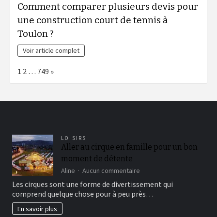
Comment comparer plusieurs devis pour
une construction court de tennis à
Toulon ?
Voir article complet
Page:
Next
1
2
…
749
»
LOISIRS
Aller au cirque en famille pour un bon
moment de détente
sur
Aline
Aucun commentaire
Aller
Les cirques sont une forme de divertissement qui
au
comprend quelque chose pour à peu près…
cirque
en
En savoir plus
famille