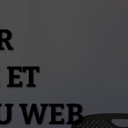
R
 ET
U WEB