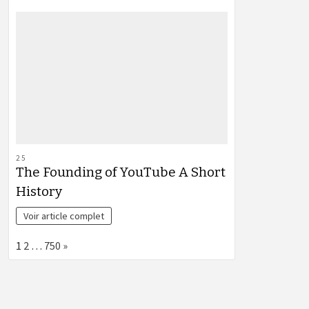
25
The Founding of YouTube A Short
History
Voir article complet
Page:
Next
1
2
…
750
»