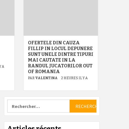
OFERTELE DIN CAUZA
FILLIP IN LOCUL DEPUNERE
SUNT UNELE DINTRE TIPURI
MAI CAUTATE IN LA
RANDUL JUCATORILOR OUT
Y A
OF ROMANIA
PAR
VALENTINA
2 HEURES IL Y A
Rechercher :
Articles récents