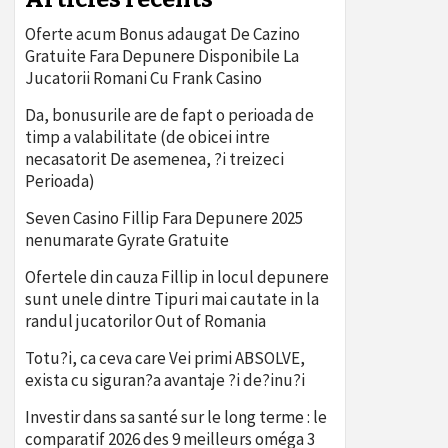
Oferte acum Bonus adaugat De Cazino
Gratuite Fara Depunere Disponibile La
Jucatorii Romani Cu Frank Casino
Da, bonusurile are de fapt o perioada de
timp a valabilitate (de obicei intre
necasatorit De asemenea, ?i treizeci
Perioada)
Seven Casino Fillip Fara Depunere 2025
nenumarate Gyrate Gratuite
Ofertele din cauza Fillip in locul depunere
sunt unele dintre Tipuri mai cautate in la
randul jucatorilor Out of Romania
Totu?i, ca ceva care Vei primi ABSOLVE,
exista cu siguran?a avantaje ?i de?inu?i
Investir dans sa santé sur le long terme : le
comparatif 2026 des 9 meilleurs oméga 3