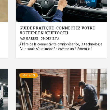
GUIDE PRATIQUE : CONNECTEZ VOTRE
VOITURE EN BLUETOOTH
PAR
MARISE
5 MOIS IL Y A
À l’ère de la connectivité omniprésente, la technologie
Bluetooth s’est imposée comme un élément clé
MAISON