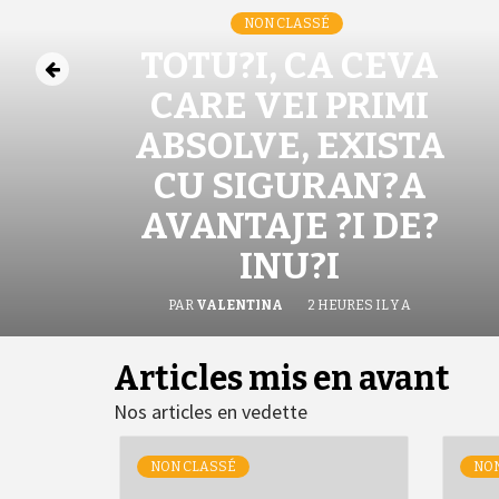
NON CLASSÉ
TOTU?I, CA CEVA
CARE VEI PRIMI
ABSOLVE, EXISTA
CU SIGURAN?A
AVANTAJE ?I DE?
INU?I
PAR
VALENTINA
2 HEURES IL Y A
Articles mis en avant
Nos articles en vedette
NON CLASSÉ
NO