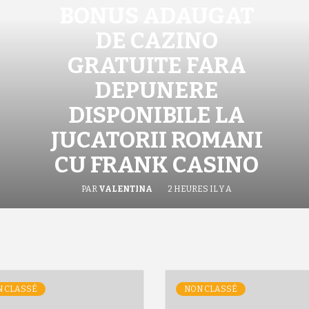
BONUS ADAUGAT
DE CAZINO
GRATUITE FARA
DEPUNERE
DISPONIBILE LA
JUCATORII ROMANI
CU FRANK CASINO
PAR
VALENTINA
2 HEURES IL Y A
N CLASSÉ
NON CLASSÉ