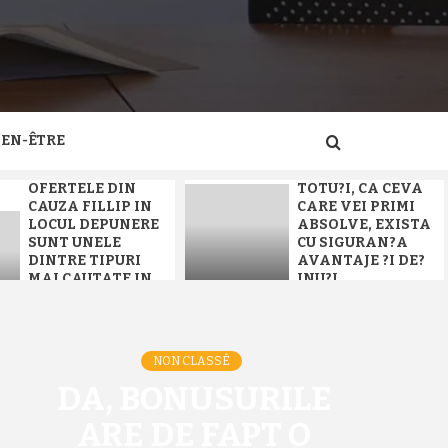
IEN-ÊTRE
OFERTELE DIN
TOTU?I, CA CEVA
CAUZA FILLIP IN
CARE VEI PRIMI
LOCUL DEPUNERE
ABSOLVE, EXISTA
SUNT UNELE
CU SIGURAN?A
DINTRE TIPURI
AVANTAJE ?I DE?
MAI CAUTATE IN
INU?I
LA RANDUL
JUCATORILOR OUT
OF ROMANIA
NON CLASSÉ
DA, BONUSURILE
ARE DE FAPT O