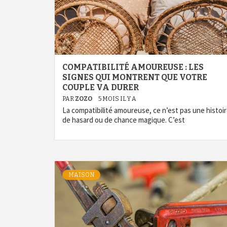
COMPATIBILITÉ AMOUREUSE : LES
SIGNES QUI MONTRENT QUE VOTRE
COUPLE VA DURER
PAR
ZOZO
5 MOIS IL Y A
La compatibilité amoureuse, ce n’est pas une histoi
de hasard ou de chance magique. C’est
MAISON