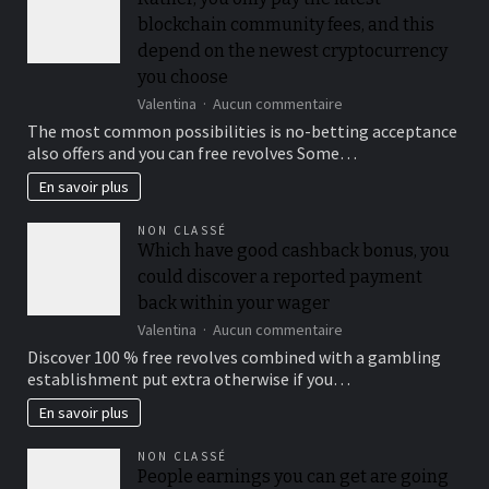
costs
blockchain community fees, and this
can
apply
depend on the newest cryptocurrency
you choose
sur
Valentina
Aucun commentaire
Rather,
The most common possibilities is no-betting acceptance
you
also offers and you can free revolves Some…
only
pay
En savoir plus
the
latest
NON CLASSÉ
blockchain
Which have good cashback bonus, you
community
could discover a reported payment
fees,
and
back within your wager
this
sur
Valentina
Aucun commentaire
depend
Which
Discover 100 % free revolves combined with a gambling
on
have
the
establishment put extra otherwise if you…
good
newest
cashback
En savoir plus
cryptocurrency
bonus,
you
you
choose
NON CLASSÉ
could
People earnings you can get are going
discover