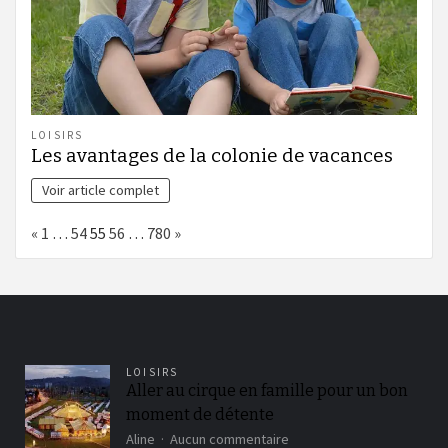
LOISIRS
Les avantages de la colonie de vacances
Voir article complet
Page:
Previous
Next
«
1
…
54
55
56
…
780
»
LOISIRS
Aller au cirque en famille pour un bon
moment de détente
sur
Aline
Aucun commentaire