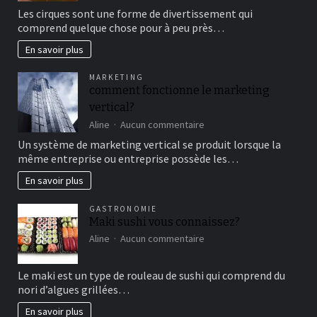
Aller
Les cirques sont une forme de divertissement qui
au
comprend quelque chose pour à peu près…
cirque
en
En savoir plus
famille
pour
MARKETING
un
comment fonctionne le marketing
bon
vertical?
moment
de
sur
Aline
Aucun commentaire
détente
comment
Un système de marketing vertical se produit lorsque la
fonctionne
même entreprise ou entreprise possède les…
le
marketing
En savoir plus
vertical?
GASTRONOMIE
Maki sushi vous connaissez?
sur
Aline
Aucun commentaire
Maki
sushi
Le maki est un type de rouleau de sushi qui comprend du
vous
nori d’algues grillées…
connaissez?
En savoir plus