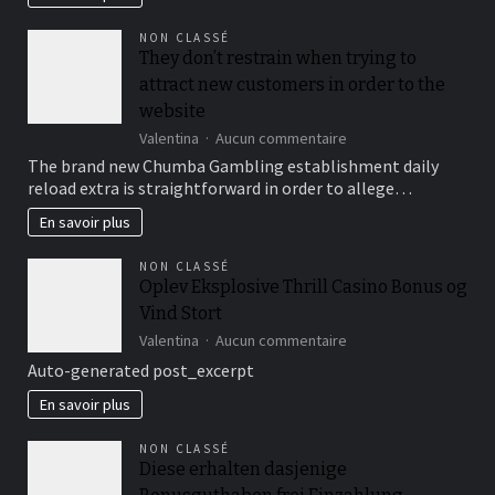
turistas
ofrece
NON CLASSÉ
otras
They don’t restrain when trying to
clases
attract new customers in order to the
especializadas
conforme
website
predilecciones
sur
Valentina
Aucun commentaire
del
They
The brand new Chumba Gambling establishment daily
competidor
don’t
reload extra is straightforward in order to allege…
restrain
when
En savoir plus
trying
to
NON CLASSÉ
attract
Oplev Eksplosive Thrill Casino Bonus og
new
Vind Stort
customers
in
sur
Valentina
Aucun commentaire
order
Oplev
Auto-generated post_excerpt
to
Eksplosive
the
Thrill
En savoir plus
website
Casino
Bonus
NON CLASSÉ
og
Diese erhalten dasjenige
Vind