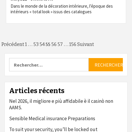
Dans le monde de la décoration intérieure, l’époque des
intérieurs « total look » issus des catalogues
Pagination
…
55
…
Précédent
1
53
54
56
57
156
Suivant
des
Rechercher :
publications
Articles récents
Nel 2026, il migliore e più affidabile è il casinò non
AAMS.
Sensible Medical insurance Preparations
To suit your security, you’ll be locked out