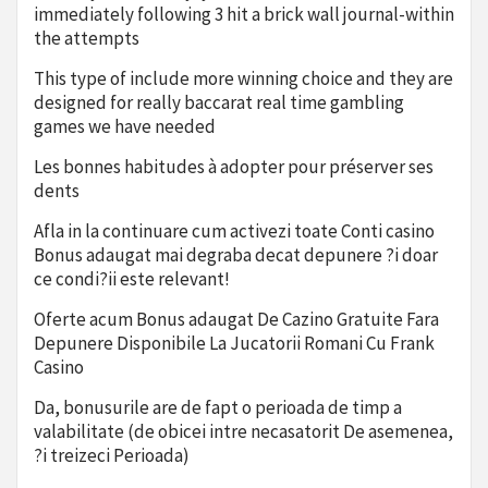
immediately following 3 hit a brick wall journal-within
the attempts
This type of include more winning choice and they are
designed for really baccarat real time gambling
games we have needed
Les bonnes habitudes à adopter pour préserver ses
dents
Afla in la continuare cum activezi toate Conti casino
Bonus adaugat mai degraba decat depunere ?i doar
ce condi?ii este relevant!
Oferte acum Bonus adaugat De Cazino Gratuite Fara
Depunere Disponibile La Jucatorii Romani Cu Frank
Casino
Da, bonusurile are de fapt o perioada de timp a
valabilitate (de obicei intre necasatorit De asemenea,
?i treizeci Perioada)