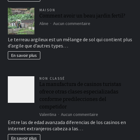
MAISON
Comment avoir un beau jardin fertil?
sur
Aline
Aucun commentaire
Comment
avoir
Le terreau argileux est un mélange de sol qui contient plus
un
d’argile que d’autres types…
beau
jardin
En savoir plus
fertil?
NON CLASSÉ
La manufactura de casinos turistas
ofrece otras clases especializadas
conforme predilecciones del
competidor
sur
Valentina
Aucun commentaire
La
Entre las de edad avanzada diferencias de los casinos en
manufactura
internet extranjeros cabeza a las…
de
casinos
En savoir plus