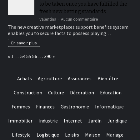
to be taken once you have fulfilled the
a
reported
fresh new betting standards
payment
sur
Valentina
Aucun commentaire
back
People
The new creative marketplaces support benefits system
within
earnings
your
enables you to secure facts to possess playing…
you
wager
can
En savoir plus
get
are
Page:
Previous
Next
«
1
…
54
55
56
…
390
»
going
to
be
taken
Achats
Agriculture
Assurances
Bien-être
once
you
have
Construction
Culture
Décoration
Education
fulfilled
the
Femmes
Finances
Gastronomie
Informatique
fresh
new
betting
Immobilier
Industrie
Internet
Jardin
Juridique
standards
Lifestyle
Logistique
Loisirs
Maison
Mariage