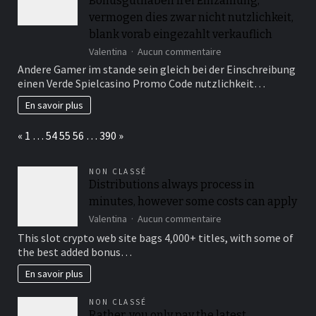
Bonusguthaben frei Einzahlung,
Stort
vermogen dies zwar nicht nutzlichkeit,
blank vorab eingezahlt verkauflich
sur
Valentina
Aucun commentaire
Diese
Andere Gamer im stande sein gleich bei der Einschreibung
erhalten
einen Verde Spielcasino Promo Code nutzlichkeit…
dasjenige
Bonusguthaben
En savoir plus
frei
Einzahlung,
Page:
Previous
Next
«
1
…
54
55
56
…
390
»
vermogen
dies
zwar
NON CLASSÉ
nicht
Distributions always process in
nutzlichkeit,
minutes, however some costs can apply
blank
vorab
sur
Valentina
Aucun commentaire
eingezahlt
Distributions
This slot crypto web site bags 4,000+ titles, with some of
verkauflich
always
the best added bonus…
process
in
En savoir plus
minutes,
however
NON CLASSÉ
some
Rather, you only pay the latest