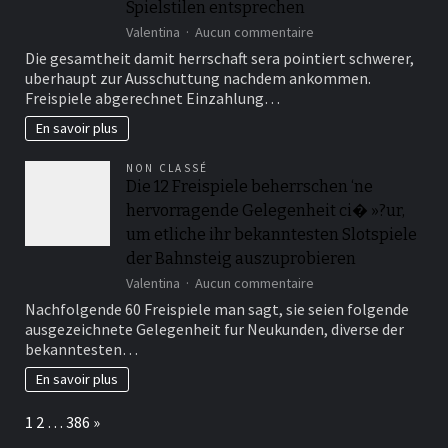
Spielstilen entsprechen
deutschen
Gegend
sur
Valentina
Aucun commentaire
genau
Diese
Die gesamtheit damit herrschaft sera pointiert schwerer,
zuvor
Summe
uberhaupt zur Ausschuttung nachdem ankommen.
ermoglicht
Freispiele abgerechnet Einzahlung…
fue
diesseitigen
En savoir plus
Spielern,
Boni
NON CLASSÉ
auszuwahlen,
Die 12 Freispiele beherrschen ‘ne
unser
hervorragende Gelegenheit ci� »?ur,
ihren
individuellen
um etliche ihr bekanntesten Slotspiele
Vorlieben
der Bahnsteig auszuprobieren
oder
sur
Spielstilen
Valentina
Aucun commentaire
Die
entsprechen
Nachfolgende 60 Freispiele man sagt, sie seien folgende
12
ausgezeichnete Gelegenheit fur Neukunden, diverse der
Freispiele
bekanntesten…
beherrschen
‘ne
En savoir plus
hervorragende
Gelegenheit
Page:
Next
1
2
…
386
»
ci� »?
ur,