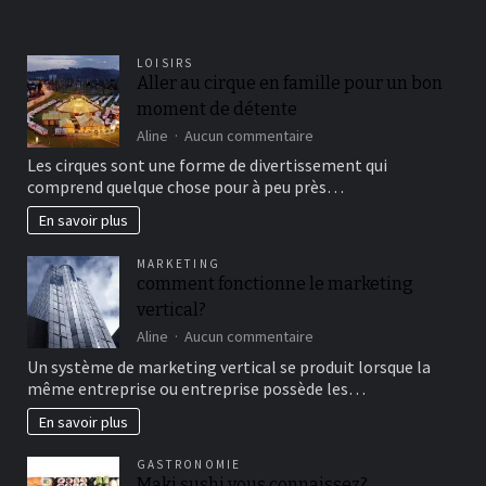
LOISIRS
Aller au cirque en famille pour un bon
moment de détente
sur
Aline
Aucun commentaire
Aller
Les cirques sont une forme de divertissement qui
au
comprend quelque chose pour à peu près…
cirque
en
En savoir plus
famille
pour
MARKETING
un
comment fonctionne le marketing
bon
vertical?
moment
de
sur
Aline
Aucun commentaire
détente
comment
Un système de marketing vertical se produit lorsque la
fonctionne
même entreprise ou entreprise possède les…
le
marketing
En savoir plus
vertical?
GASTRONOMIE
Maki sushi vous connaissez?