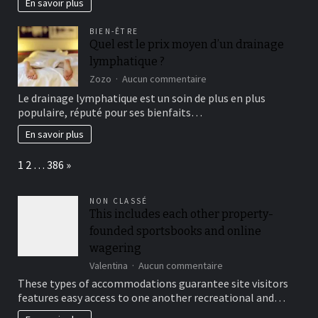
En savoir plus
à
petit
BIEN-ÊTRE
prix
Quel est le prix moyen d’un drainage
au
lymphatique ?
Cambodge
sur
Zozo
Aucun commentaire
Quel
Le drainage lymphatique est un soin de plus en plus
est
populaire, réputé pour ses bienfaits…
le
prix
En savoir plus
moyen
d’un
Page:
Next
1
2
…
386
»
drainage
lymphatique
?
NON CLASSÉ
This includes each other property-
founded sportsbooks and online
wagering
sur
Valentina
Aucun commentaire
This
These types of accommodations guarantee site visitors
includes
features easy access to one another recreational and…
each
other