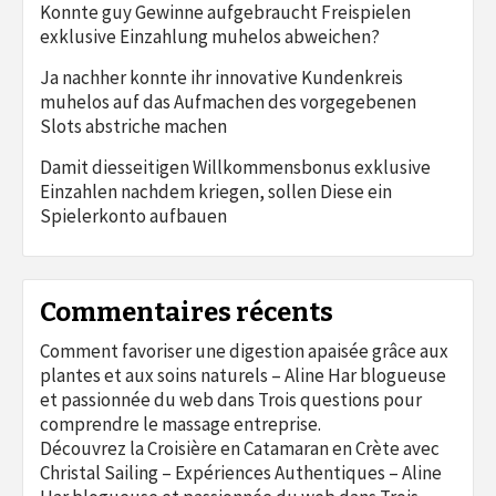
Konnte guy Gewinne aufgebraucht Freispielen
exklusive Einzahlung muhelos abweichen?
Ja nachher konnte ihr innovative Kundenkreis
muhelos auf das Aufmachen des vorgegebenen
Slots abstriche machen
Damit diesseitigen Willkommensbonus exklusive
Einzahlen nachdem kriegen, sollen Diese ein
Spielerkonto aufbauen
Commentaires récents
Comment favoriser une digestion apaisée grâce aux
plantes et aux soins naturels – Aline Har blogueuse
et passionnée du web
dans
Trois questions pour
comprendre le massage entreprise.
Découvrez la Croisière en Catamaran en Crète avec
Christal Sailing – Expériences Authentiques – Aline