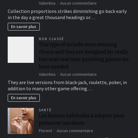
sur
Valentina
Aucun commentaire
To
Collection proportions strikes diminishing go back early
suit
in the day a great thousand headings or…
your
security,
En savoir plus
you’ll
be
NON CLASSÉ
locked
This type of include more winning
out
choice and they are designed for really
immediately
following
baccarat real time gambling games we
3
have needed
hit
sur
Valentina
Aucun commentaire
a
This
brick
They are live versions from black-jack, roulette, poker, in
type
wall
addition to many other game offering…
of
journal-
include
within
En savoir plus
more
the
winning
attempts
SANTÉ
choice
Les bonnes habitudes à adopter pour
and
préserver ses dents
they
are
sur
Florent
Aucun commentaire
designed
Les