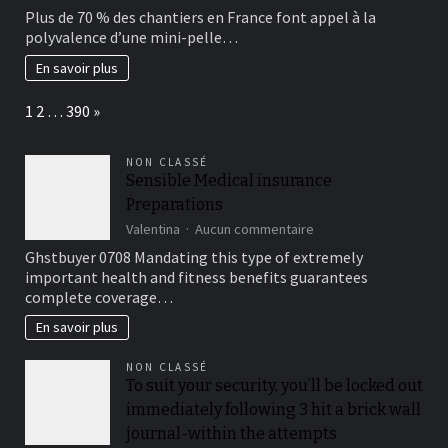
Mini
existant
Plus de 70 % des chantiers en France font appel à la
Pelle
?
polyvalence d’une mini-pelle…
Shop
:
En savoir plus
trouvez
l’engin
Page:
Next
1
2
…
390
»
compact
adapté
à
NON CLASSÉ
vos
Sensible Medical insurance
travaux
Preparations
de
chantier
sur
Valentina
Aucun commentaire
Sensible
Ghstbuyer 0708 Mandating this type of extremely
Medical
important health and fitness benefits guarantees
insurance
complete coverage…
Preparations
En savoir plus
NON CLASSÉ
To suit your security, you’ll be locked out
immediately following 3 hit a brick wall
journal-within the attempts