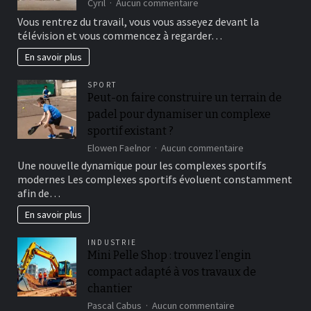
sur
Cyril
Aucun commentaire
Addiction
Vous rentrez du travail, vous vous asseyez devant la
aux
télévision et vous commencez à regarder…
séries
télévisées
En savoir plus
:
quelques
SPORT
informations
Peut-on faire construire un terrain de
indispensables
padel pour dynamiser un complexe
sportif existant ?
sur
Elowen Faelnor
Aucun commentaire
Peut-
Une nouvelle dynamique pour les complexes sportifs
on
modernes Les complexes sportifs évoluent constamment
faire
afin de…
construire
un
En savoir plus
terrain
de
INDUSTRIE
padel
Mini Pelle Shop : trouvez l’engin
pour
compact adapté à vos travaux de
dynamiser
un
chantier
complexe
sur
Pascal Cabus
Aucun commentaire
sportif