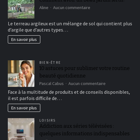
sur
Aline
Aucun commentaire
Comment
avoir
Le terreau argileux est un mélange de sol qui contient plus
un
d’argile que d’autres types…
beau
jardin
En savoir plus
fertil?
BIEN-ÊTRE
10 astuces pour sublimer votre routine
beauté quotidienne
sur
Pascal Cabus
Aucun commentaire
10
Face à la multitude de produits et de conseils disponibles,
astuces
il est parfois difficile de…
pour
sublimer
En savoir plus
votre
routine
LOISIRS
beauté
Addiction aux séries télévisées :
quotidienne
quelques informations indispensables