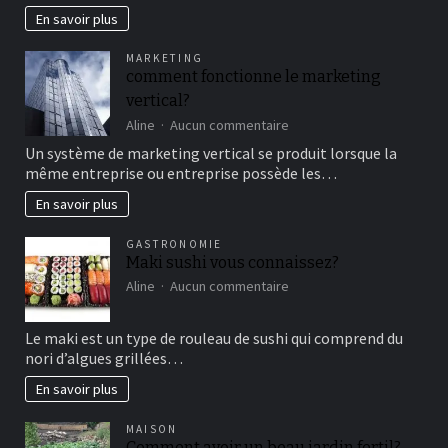
en
En savoir plus
famille
pour
MARKETING
un
comment fonctionne le marketing
bon
vertical?
moment
de
sur
Aline
Aucun commentaire
détente
comment
Un système de marketing vertical se produit lorsque la
fonctionne
même entreprise ou entreprise possède les…
le
marketing
En savoir plus
vertical?
GASTRONOMIE
Maki sushi vous connaissez?
sur
Aline
Aucun commentaire
Maki
sushi
Le maki est un type de rouleau de sushi qui comprend du
vous
nori d’algues grillées…
connaissez?
En savoir plus
MAISON
Comment avoir un beau jardin fertil?