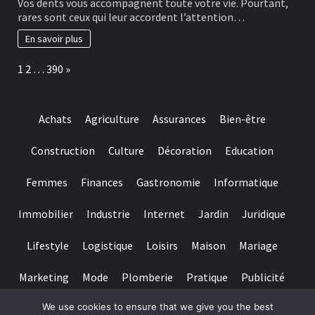
Vos dents vous accompagnent toute votre vie. Pourtant,
for
bonnes
rares sont ceux qui leur accordent l’attention…
really
habitudes
baccarat
à
En savoir plus
real
adopter
time
pour
Page:
Next
1
2
…
390
»
gambling
préserver
games
ses
we
dents
have
Achats
Agriculture
Assurances
Bien-être
needed
Construction
Culture
Décoration
Education
Femmes
Finances
Gastronomie
Informatique
Immobilier
Industrie
Internet
Jardin
Juridique
Lifestyle
Logistique
Loisirs
Maison
Mariage
Marketing
Mode
Plomberie
Pratique
Publicité
We use cookies to ensure that we give you the best
Santé
Services
Sport
Textile
Tourisme