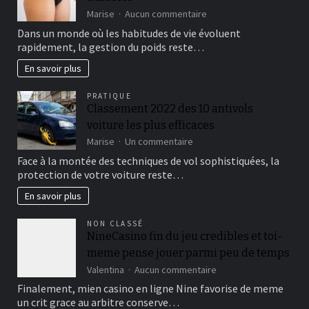
sur
Marise
Aucun commentaire
Gestion
Dans un monde où les habitudes de vie évoluent
du
rapidement, la gestion du poids reste…
poids:
méthodes
En savoir plus
efficaces
et
PRATIQUE
durables
Classement 2022 des 10 antivols
voiture les plus efficaces
sur
Marise
Un commentaire
Classement
Face à la montée des techniques de vol sophistiquées, la
2022
protection de votre voiture reste…
des
10
En savoir plus
antivols
voiture
NON CLASSÉ
les
NineCasino fin du jeu credibles et toi-
plus
meme pense jouer parmi peu de temps
efficaces
sur
Valentina
Aucun commentaire
NineCasino
Finalement, mien casino en ligne Nine favorise de meme
fin
un crit grace au arbitre conserve…
du