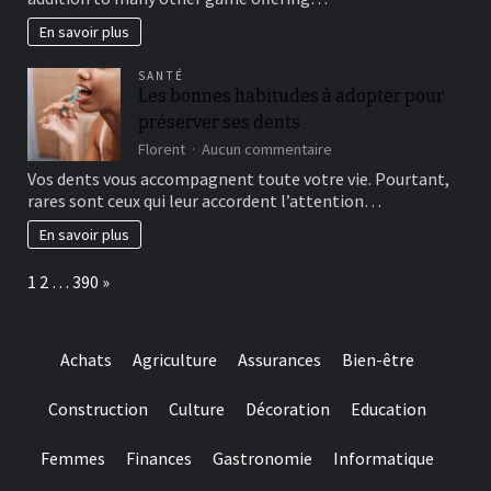
of
journal-
include
within
En savoir plus
more
the
winning
attempts
SANTÉ
choice
Les bonnes habitudes à adopter pour
and
préserver ses dents
they
are
sur
Florent
Aucun commentaire
designed
Les
Vos dents vous accompagnent toute votre vie. Pourtant,
for
bonnes
rares sont ceux qui leur accordent l’attention…
really
habitudes
baccarat
à
En savoir plus
real
adopter
time
pour
Page:
Next
1
2
…
390
»
gambling
préserver
games
ses
we
dents
have
Achats
Agriculture
Assurances
Bien-être
needed
Construction
Culture
Décoration
Education
Femmes
Finances
Gastronomie
Informatique