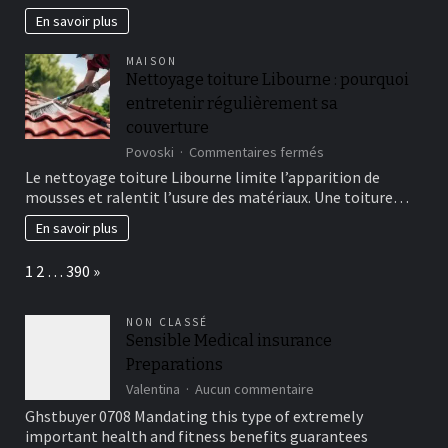
jeu
En savoir plus
credibles
et
MAISON
toi-
Nettoyage toiture Libourne : pourquoi
meme
entretenir régulièrement sa
pense
jouer
couverture
parmi
sur
Povoski
Commentaires fermés
peu
Nettoyage
de
Le nettoyage toiture Libourne limite l’apparition de
toiture
temps
mousses et ralentit l’usure des matériaux. Une toiture…
Libourne
:
En savoir plus
pourquoi
entretenir
Page:
Next
1
2
…
390
»
régulièrement
sa
couverture
NON CLASSÉ
Sensible Medical insurance
Preparations
sur
Valentina
Aucun commentaire
Sensible
Ghstbuyer 0708 Mandating this type of extremely
Medical
important health and fitness benefits guarantees
insurance