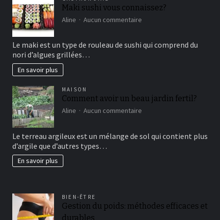
Maki sushi vous connaissez?
sur
Aline
Aucun commentaire
Maki
sushi
Le maki est un type de rouleau de sushi qui comprend du
vous
nori d’algues grillées…
connaissez?
En savoir plus
MAISON
Comment avoir un beau jardin fertil?
sur
Aline
Aucun commentaire
Comment
avoir
Le terreau argileux est un mélange de sol qui contient plus
un
d’argile que d’autres types…
beau
jardin
En savoir plus
fertil?
BIEN-ÊTRE
Gestion du poids: méthodes efficaces et
durables