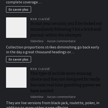
complete coverage…
Preparations
En savoir plus
NON CLASSÉ
To suit your security, you’ll be locked out
immediately following 3 hit a brick wall
journal-within the attempts
sur
Valentina
Aucun commentaire
To
Collection proportions strikes diminishing go back early
suit
in the day a great thousand headings or…
your
security,
En savoir plus
you’ll
be
NON CLASSÉ
locked
This type of include more winning
out
choice and they are designed for really
immediately
following
baccarat real time gambling games we
3
have needed
hit
sur
Valentina
Aucun commentaire
a
This
brick
They are live versions from black-jack, roulette, poker, in
type
wall
addition to many other game offering…