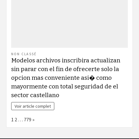
NON CLASSÉ
Modelos archivos inscribira actualizan
sin parar con el fin de ofrecerte solo la
opcion mas conveniente asi� como
mayormente con total seguridad de el
sector castellano
Voir article complet
Page:
Next
1
2
…
779
»