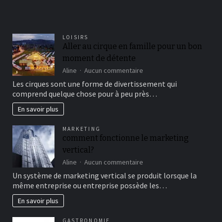
LOISIRS
Aller au cirque en famille pour un bon
moment de détente
sur
Aline
Aucun commentaire
Aller
Les cirques sont une forme de divertissement qui
au
comprend quelque chose pour à peu près…
cirque
en
En savoir plus
famille
pour
MARKETING
un
comment fonctionne le marketing
bon
vertical?
moment
de
sur
Aline
Aucun commentaire
détente
comment
Un système de marketing vertical se produit lorsque la
fonctionne
même entreprise ou entreprise possède les…
le
marketing
En savoir plus
vertical?
GASTRONOMIE