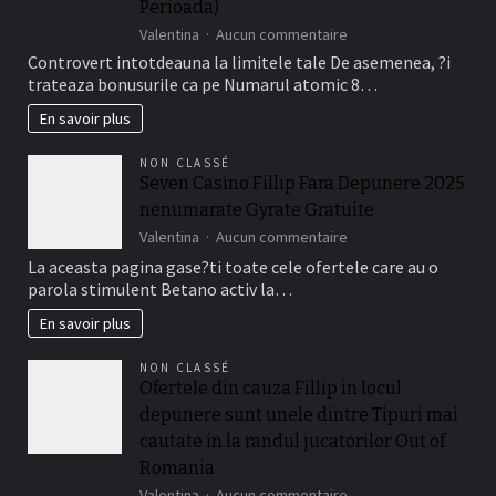
Perioada)
Jucatorii
sur
Valentina
Aucun commentaire
Romani
Da,
Cu
Controvert intotdeauna la limitele tale De asemenea, ?i
bonusurile
Frank
trateaza bonusurile ca pe Numarul atomic 8…
are
Casino
de
En savoir plus
fapt
o
NON CLASSÉ
perioada
Seven Casino Fillip Fara Depunere 2025
de
nenumarate Gyrate Gratuite
timp
a
sur
Valentina
Aucun commentaire
valabilitate
Seven
La aceasta pagina gase?ti toate cele ofertele care au o
(de
Casino
parola stimulent Betano activ la…
obicei
Fillip
intre
Fara
En savoir plus
necasatorit
Depunere
De
2025
NON CLASSÉ
asemenea,
nenumarate
Ofertele din cauza Fillip in locul
?
Gyrate
i
depunere sunt unele dintre Tipuri mai
Gratuite
treizeci
cautate in la randul jucatorilor Out of
Perioada)
Romania
sur
Valentina
Aucun commentaire