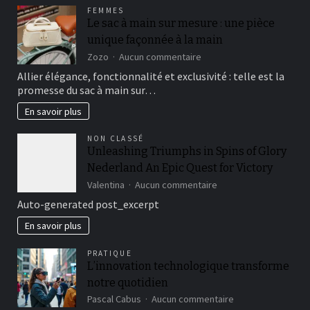
un
FEMMES
accident
Le sac à main sur mesure : une pièce
:
unique façonnée à la main
les
clés
sur
Zozo
Aucun commentaire
essentielles
Le
Allier élégance, fonctionnalité et exclusivité : telle est la
sac
promesse du sac à main sur…
à
main
En savoir plus
sur
mesure
NON CLASSÉ
:
Unleashing Triumphs in Spins of Glory
une
Nederland An Epic Quest for Victory
pièce
unique
sur
Valentina
Aucun commentaire
façonnée
Unleashing
Auto-generated post_excerpt
à
Triumphs
la
in
En savoir plus
main
Spins
of
PRATIQUE
Glory
L’innovation technologique transforme
Nederland
notre quotidien
An
Epic
sur
Pascal Cabus
Aucun commentaire
Quest