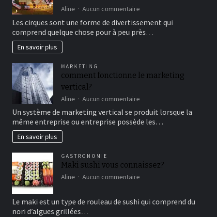
sur
Aline
Aucun commentaire
Aller
Les cirques sont une forme de divertissement qui
au
comprend quelque chose pour à peu près…
cirque
en
En savoir plus
famille
pour
MARKETING
un
comment fonctionne le marketing
bon
vertical?
moment
de
sur
Aline
Aucun commentaire
détente
comment
Un système de marketing vertical se produit lorsque la
fonctionne
même entreprise ou entreprise possède les…
le
marketing
En savoir plus
vertical?
GASTRONOMIE
Maki sushi vous connaissez?
sur
Aline
Aucun commentaire
Maki
sushi
Le maki est un type de rouleau de sushi qui comprend du
vous
nori d’algues grillées…
connaissez?