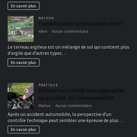
En savoir plus
MAISON
Comment avoir un beau jardin fertil?
sur
Aline
Aucun commentaire
Comment
avoir
Le terreau argileux est un mélange de sol qui contient plus
un
d’argile que d’autres types…
beau
jardin
En savoir plus
fertil?
PRATIQUE
Réussir son contrôle technique après
un accident : les clés essentielles
sur
Marise
Aucun commentaire
Réussir
Après un accident automobile, la perspective d’un
son
contrôle technique peut sembler une épreuve de plus…
contrôle
technique
En savoir plus
après