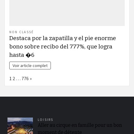
NON CLASSÉ
Destaca por la zapatilla y el pie enorme
bono sobre recibo del 777%, que logra
hasta �6
Voir article complet
Page:
Next
1
2
…
776
»
LOISIRS
Aller au cirque en famille pour un bon
moment de détente