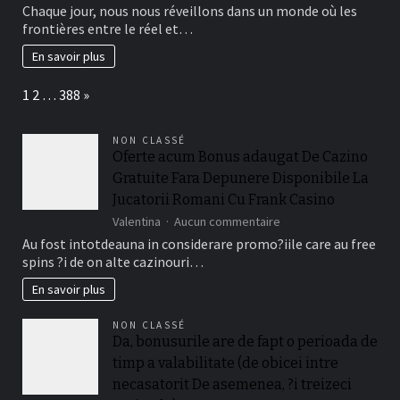
L’innovation
Chaque jour, nous nous réveillons dans un monde où les
for
technologique
frontières entre le réel et…
Victory
transforme
notre
En savoir plus
quotidien
Page:
Next
1
2
…
388
»
NON CLASSÉ
Oferte acum Bonus adaugat De Cazino
Gratuite Fara Depunere Disponibile La
Jucatorii Romani Cu Frank Casino
sur
Valentina
Aucun commentaire
Oferte
Au fost intotdeauna in considerare promo?iile care au free
acum
spins ?i de on alte cazinouri…
Bonus
adaugat
En savoir plus
De
Cazino
NON CLASSÉ
Gratuite
Da, bonusurile are de fapt o perioada de
Fara
timp a valabilitate (de obicei intre
Depunere
Disponibile
necasatorit De asemenea, ?i treizeci
La