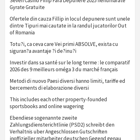
Seven Casino Fillip Fara Depunere 2025 nenumarate
Gyrate Gratuite
Ofertele din cauza Fillip in locul depunere sunt unele
dintre Tipuri mai cautate in la randul jucatorilor Out
of Romania
Totu?i, ca ceva care Vei primi ABSOLVE, exista cu
siguran?a avantaje ?i de?inu?i
Investir dans sa santé sur le long terme : le comparatif
2026 des 9 meilleurs oméga 3 du marché français
Metodi di nuovo Paesi diversi hanno limiti, tariffe ed
bercements di elaborazione diversi
This includes each other property-founded
sportsbooks and online wagering
Ebendiese sogenannte zweite
Zahlungsdiensterichtlinie (PSD2) schreibt den
Verhaltnis uber Angeschlossen Gutschriften
inoffizieller mitarbeiter deutschen Gegend genau