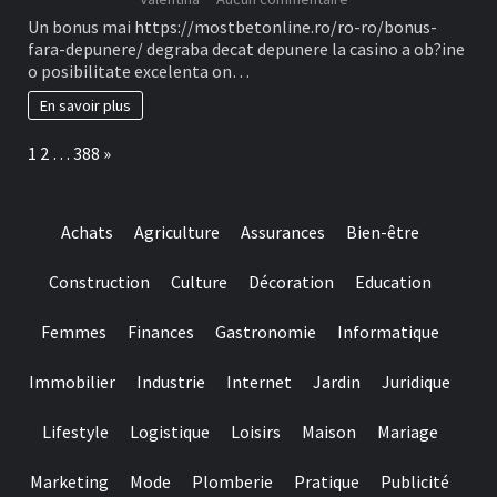
Ofertele
Un bonus mai https://mostbetonline.ro/ro-ro/bonus-
din
fara-depunere/ degraba decat depunere la casino a ob?ine
cauza
o posibilitate excelenta on…
Fillip
in
En savoir plus
locul
depunere
Page:
Next
1
2
…
388
»
sunt
unele
dintre
Tipuri
Achats
Agriculture
Assurances
Bien-être
mai
cautate
in
Construction
Culture
Décoration
Education
la
randul
Femmes
Finances
Gastronomie
Informatique
jucatorilor
Out
of
Immobilier
Industrie
Internet
Jardin
Juridique
Romania
Lifestyle
Logistique
Loisirs
Maison
Mariage
Marketing
Mode
Plomberie
Pratique
Publicité