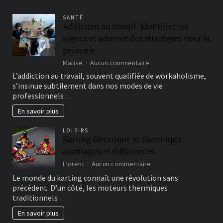
SANTÉ
Addiction au travail : Identifier les
signes et adopter des stratégies pour la
prévenir
sur
Marise
Aucun commentaire
Addiction
L’addiction au travail, souvent qualifiée de workaholisme,
au
s’insinue subtilement dans nos modes de vie
travail
professionnels…
:
Identifier
En savoir plus
les
signes
LOISIRS
et
Karting électrique vs thermique :
adopter
avantages et différences
des
stratégies
sur
Florent
Aucun commentaire
pour
Karting
Le monde du karting connaît une révolution sans
la
électrique
précédent. D’un côté, les moteurs thermiques
prévenir
vs
traditionnels…
thermique
:
En savoir plus
avantages