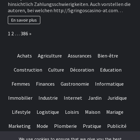
sogenannte
hinsichtlich Zahlungsschwierigkeiten. Auch vorstellen die
zweite
autoren, bei welchen http://5gringoscasino-at.com…
Zahlungsdiensterichtli
(PSD2)
En savoir plus
schreibt
den
Page:
Next
1
2
…
386
»
Verhaltnis
uber
Angeschlossen
Gutschriften
Achats
Agriculture
Assurances
Bien-être
inoffizieller
mitarbeiter
deutschen
Construction
Culture
Décoration
Education
Gegend
genau
Femmes
Finances
Gastronomie
Informatique
zuvor
Immobilier
Industrie
Internet
Jardin
Juridique
Lifestyle
Logistique
Loisirs
Maison
Mariage
Marketing
Mode
Plomberie
Pratique
Publicité
We use cookies to ensure that we give you the best
Santé
Services
Sport
Textile
Tourisme