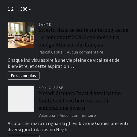
et
Page:
Next
1
2
…
386
»
impact
environnemental
SANTÉ
Investir dans sa santé sur le long terme
: le comparatif 2026 des 9 meilleurs
oméga 3 du marché français
sur
Pascal Cabus
Aucun commentaire
Investir
Chaque individu aspire à une vie pleine de vitalité et de
dans
bien-être, et cette aspiration…
sa
santé
En savoir plus
sur
le
NON CLASSÉ
long
Metodi di nuovo Paesi diversi hanno
terme
limiti, tariffe ed bercements di
:
le
elaborazione diversi
comparatif
sur
Valentina
Aucun commentaire
2026
Metodi
A colui che razza di riguarda gli Esibizione Games presenti
des
di
9
diversi giochi da casino Negli…
nuovo
meilleurs