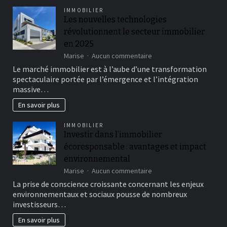
et
IMMOBILIER
différences
Les nouvelles technologies
révolutionnent le secteur immobilier
en 2025
sur
Marise
Aucun commentaire
Les
Le marché immobilier est à l’aube d’une transformation
nouvelles
spectaculaire portée par l’émergence et l’intégration
technologies
massive…
révolutionnent
le
En savoir plus
secteur
immobilier
IMMOBILIER
en
Investir dans l’immobilier
2025
écoresponsable : avantages et impact
environnemental
sur
Marise
Aucun commentaire
Investir
La prise de conscience croissante concernant les enjeux
dans
environnementaux et sociaux pousse de nombreux
l’immobilier
investisseurs…
écoresponsable
:
En savoir plus
avantages