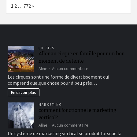
Page:
Next
1
2
…
772
»
LOISIRS
Aller au cirque en famille pour un bon
moment de détente
sur
Aline
Aucun commentaire
Aller
Les cirques sont une forme de divertissement qui
au
comprend quelque chose pour à peu près…
cirque
en
En savoir plus
famille
pour
MARKETING
un
comment fonctionne le marketing
bon
vertical?
moment
de
sur
Aline
Aucun commentaire
détente
comment
Un système de marketing vertical se produit lorsque la
fonctionne