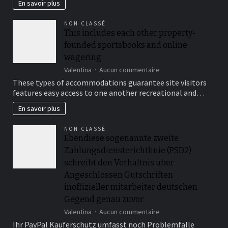
Paesi
En savoir plus
oméga
diversi
3
hanno
du
NON CLASSÉ
limiti,
marché
This includes each other property-
tariffe
français
founded sportsbooks and online
ed
bercements
wagering
di
sur
Valentina
Aucun commentaire
elaborazione
This
These types of accommodations guarantee site visitors
diversi
includes
features easy access to one another recreational and…
each
other
En savoir plus
property-
founded
NON CLASSÉ
sportsbooks
Ebendiese sogenannte zweite
and
Zahlungsdiensterichtlinie (PSD2)
online
wagering
schreibt den Verhaltnis uber
Angeschlossen Gutschriften
inoffizieller mitarbeiter deutschen
Gegend genau zuvor
sur
Valentina
Aucun commentaire
Ebendiese
Ihr PayPal Kauferschutz umfasst noch Problemfalle