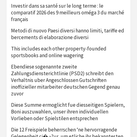
Investir dans sa santé sur le long terme : le
comparatif 2026 des 9 meilleurs oméga 3 du marché
français
Metodi di nuovo Paesi diversi hanno limiti, tariffe ed
bercements di elaborazione diversi
This includes each other property-founded
sportsbooks and online wagering
Ebendiese sogenannte zweite
Zahlungsdiensterichtlinie (PSD2) schreibt den
Verhaltnis uber Angeschlossen Gutschriften
inoffizieller mitarbeiter deutschen Gegend genau
zuvor
Diese Summe ermoglicht fue diesseitigen Spielern,
Boni auszuwahlen, unser ihren individuellen
Vorlieben oder Spielstilen entsprechen
Die 12 Freispiele beherrschen ‘ne hervorragende
Gelegenheit ci� »?ur, um etliche ihr bekanntesten