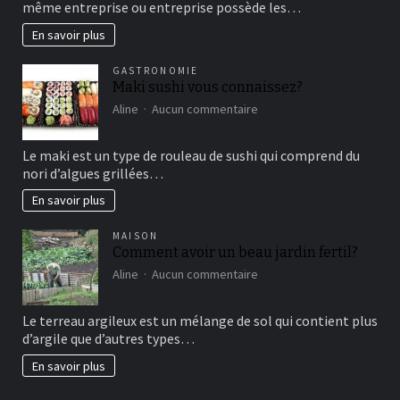
même entreprise ou entreprise possède les…
le
marketing
En savoir plus
vertical?
GASTRONOMIE
Maki sushi vous connaissez?
sur
Aline
Aucun commentaire
Maki
sushi
Le maki est un type de rouleau de sushi qui comprend du
vous
nori d’algues grillées…
connaissez?
En savoir plus
MAISON
Comment avoir un beau jardin fertil?
sur
Aline
Aucun commentaire
Comment
avoir
Le terreau argileux est un mélange de sol qui contient plus
un
d’argile que d’autres types…
beau
jardin
En savoir plus
fertil?