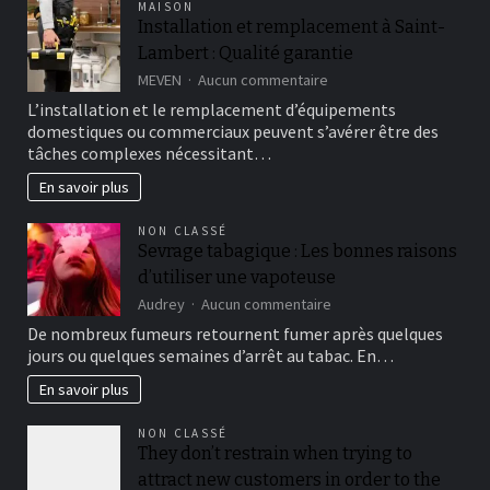
MAISON
rouler
Installation et remplacement à Saint-
en
Lambert : Qualité garantie
sécurité
sur
MEVEN
Aucun commentaire
Installation
L’installation et le remplacement d’équipements
et
domestiques ou commerciaux peuvent s’avérer être des
remplacement
tâches complexes nécessitant…
à
Saint-
En savoir plus
Lambert
:
NON CLASSÉ
Qualité
Sevrage tabagique : Les bonnes raisons
garantie
d’utiliser une vapoteuse
sur
Audrey
Aucun commentaire
Sevrage
De nombreux fumeurs retournent fumer après quelques
tabagique
jours ou quelques semaines d’arrêt au tabac. En…
:
Les
En savoir plus
bonnes
raisons
NON CLASSÉ
d’utiliser
They don’t restrain when trying to
une
attract new customers in order to the
vapoteuse