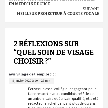
d’article
EN MEDECINE DOUCE
SUIVANT
MEILLEUR PROJECTEUR À COURTE FOCALE
2 RÉFLEXIONS SUR
“
QUEL SOIN DE VISAGE
CHOISIR ?
”
avis village de l'emploi
dit :
8 janvier 2020 à 10 h 28 min
Écrivez un essai collégial engageant pour
faire ressortir votre candidature! Elle est
un universitaire et écrivain qualifié, et a été
rédacteur en chef pendant plus de dix ans.
Bien que chaque écrivain ait son propre