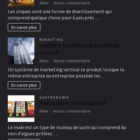
sur
Aline
Aucun commentaire
Aller
Les cirques sont une forme de divertissement qui
au
comprend quelque chose pour à peu près…
cirque
en
En savoir plus
famille
pour
MARKETING
un
comment fonctionne le marketing
bon
vertical?
moment
de
sur
Aline
Aucun commentaire
détente
comment
Un système de marketing vertical se produit lorsque la
fonctionne
même entreprise ou entreprise possède les…
le
marketing
En savoir plus
vertical?
GASTRONOMIE
Maki sushi vous connaissez?
sur
Aline
Aucun commentaire
Maki
sushi
Le maki est un type de rouleau de sushi qui comprend du
vous
nori d’algues grillées…
connaissez?