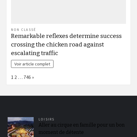
NON CLASSÉ
Remarkable reflexes determine success
crossing the chicken road against
escalating traffic
Voir article complet
Page:
Next
1
2
…
746
»
LOISIRS
Aller au cirque en famille pour un bon
moment de détente