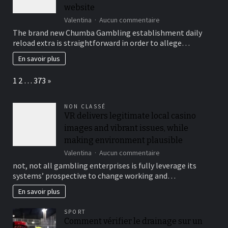
website
sur
Valentina
Aucun commentaire
They
The brand new Chumba Gambling establishment daily
don’t
reload extra is straightforward in order to allege…
restrain
when
En savoir plus
trying
to
Page:
Next
1
2
…
373
»
attract
new
customers
NON CLASSÉ
in
VR delivers legitimate local casino
order
images and vibrant issues, while
to
the
making environment plausible
website
sur
Valentina
Aucun commentaire
VR
not, not all gambling enterprises is fully leverage its
delivers
systems’ prospective to change working and…
legitimate
local
En savoir plus
casino
images
SPORT
and
Comment vérifier le drainage sur un
vibrant