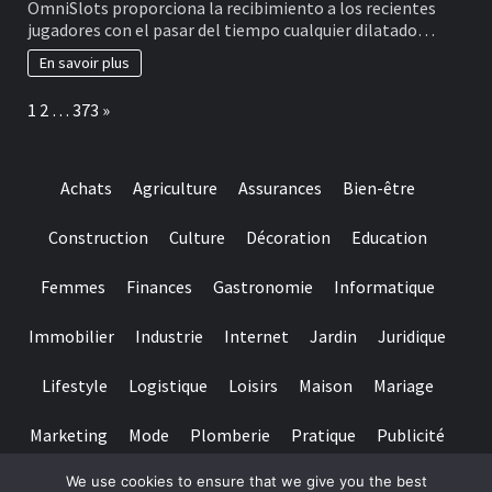
OmniSlots proporciona la recibimiento a los recientes
of
de
jugadores con el pasar del tiempo cualquier dilatado…
your
incluso
own
300
En savoir plus
brand
+
name
cincuenta
Page:
Next
1
2
…
373
»
giros
sin
cargo
acerca
Achats
Agriculture
Assurances
Bien-être
de
OmniSlots
Construction
Culture
Décoration
Education
Femmes
Finances
Gastronomie
Informatique
Immobilier
Industrie
Internet
Jardin
Juridique
Lifestyle
Logistique
Loisirs
Maison
Mariage
Marketing
Mode
Plomberie
Pratique
Publicité
We use cookies to ensure that we give you the best
Santé
Services
Sport
Textile
Tourisme