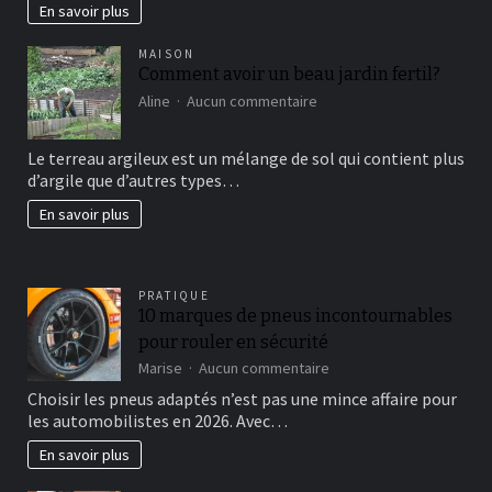
En savoir plus
MAISON
Comment avoir un beau jardin fertil?
sur
Aline
Aucun commentaire
Comment
avoir
Le terreau argileux est un mélange de sol qui contient plus
un
d’argile que d’autres types…
beau
jardin
En savoir plus
fertil?
PRATIQUE
10 marques de pneus incontournables
pour rouler en sécurité
sur
Marise
Aucun commentaire
10
Choisir les pneus adaptés n’est pas une mince affaire pour
marques
les automobilistes en 2026. Avec…
de
pneus
En savoir plus
incontournables
pour