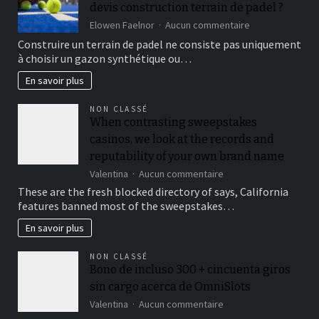
devis construction terrain de padel ?
issues,
while
sur
Elowen Faelnor
Aucun commentaire
making
Comment
Construire un terrain de padel ne consiste pas uniquement
environment
vérifier
à choisir un gazon synthétique ou…
plausible
le
drainage
En savoir plus
sur
un
NON CLASSÉ
devis
When contrasting sweepstakes
construction
casinos, we look at the records and
terrain
de
reputability of your own brand name
padel
sur
Valentina
Aucun commentaire
?
When
These are the fresh blocked directory of says, California
contrasting
features banned most of the sweepstakes…
sweepstakes
casinos,
En savoir plus
we
look
NON CLASSÉ
at
Bono de incluso 300 + cincuenta giros
the
sin cargo acerca de OmniSlots
records
and
sur
Valentina
Aucun commentaire
reputability
Bono