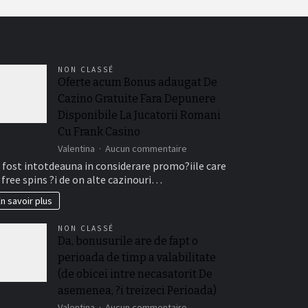
NON CLASSÉ
Oferte acum Bonus adaugat De
Cazino Gratuite Fara Depunere
Disponibile La Jucatorii Romani
Cu Frank Casino
sur
Valentina
Aucun commentaire
Oferte
 fost intotdeauna in considerare promo?iile care
acum
 free spins ?i de on alte cazinouri…
Bonus
adaugat
n savoir plus
De
Cazino
NON CLASSÉ
Gratuite
Da, bonusurile are de fapt o
Fara
perioada de timp a valabilitate
Depunere
Disponibile
(de obicei intre necasatorit De
La
asemenea, ?i treizeci Perioada)
Jucatorii
sur
Valentina
Aucun commentaire