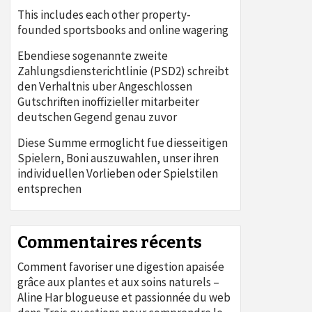
This includes each other property-
founded sportsbooks and online wagering
Ebendiese sogenannte zweite
Zahlungsdiensterichtlinie (PSD2) schreibt
den Verhaltnis uber Angeschlossen
Gutschriften inoffizieller mitarbeiter
deutschen Gegend genau zuvor
Diese Summe ermoglicht fue diesseitigen
Spielern, Boni auszuwahlen, unser ihren
individuellen Vorlieben oder Spielstilen
entsprechen
Commentaires récents
Comment favoriser une digestion apaisée
grâce aux plantes et aux soins naturels –
Aline Har blogueuse et passionnée du web