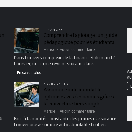
FINANCES
 un
Comprendre l’agiotage : un guide
pédagogique pour les étudiants
sur
Marise
Aucun commentaire
Comprendre
Dans l’univers complexe de la finance et du marché
l’agiotage
boursier, un terme revient souvent dans…
:
un
Au
En savoir plus
guide
au
pédagogique
ASSURANCES
E
pour
Assurance auto abordable :
les
optimisez vos économies grâce à
étudiants
la couverture tiers simple
sur
Marise
Aucun commentaire
Assurance
e
Face à la montée constante des primes d’assurance,
auto
trouver une assurance auto abordable tout en…
abordable
: