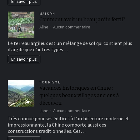
En savoir plus
MAISON
Comment avoir un beau jardin fertil?
sur
Aline
Aucun commentaire
Comment
avoir
Le terreau argileux est un mélange de sol qui contient plus
un
d’argile que d’autres types…
beau
jardin
En savoir plus
fertil?
TOURISME
Vacances historiques en Chine :
quelques beaux villages anciens à
découvrir
sur
Jane
Aucun commentaire
Vacances
Très connue pour ses édifices à l’architecture moderne et
historiques
impressionnante, la Chine comporte aussi des
en
constructions traditionnelles. Ces…
Chine
: