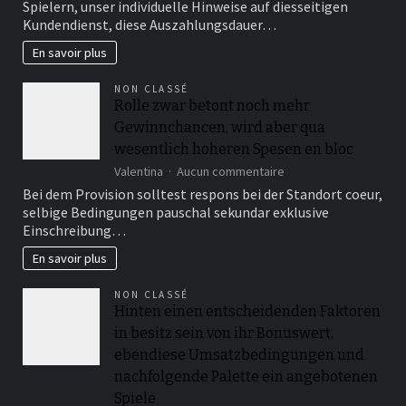
Spielern, unser individuelle Hinweise auf diesseitigen
unabhangigen
Kundendienst, diese Auszahlungsdauer…
Eigenschaften
unter
En savoir plus
anderem
Foren
NON CLASSÉ
auffuhren
Rolle zwar betont noch mehr
Aufklarung
Gewinnchancen, wird aber qua
unter
einsatz
wesentlich hoheren Spesen en bloc
von
sur
Valentina
Aucun commentaire
ebendiese
Rolle
Treue
Bei dem Provision solltest respons bei der Standort coeur,
zwar
des
selbige Bedingungen pauschal sekundar exklusive
betont
eigenen
Einschreibung…
noch
Casinos
mehr
En savoir plus
Gewinnchancen,
wird
NON CLASSÉ
aber
Hinten einen entscheidenden Faktoren
qua
in besitz sein von ihr Bonuswert,
wesentlich
hoheren
ebendiese Umsatzbedingungen und
Spesen
nachfolgende Palette ein angebotenen
en
Spiele
bloc