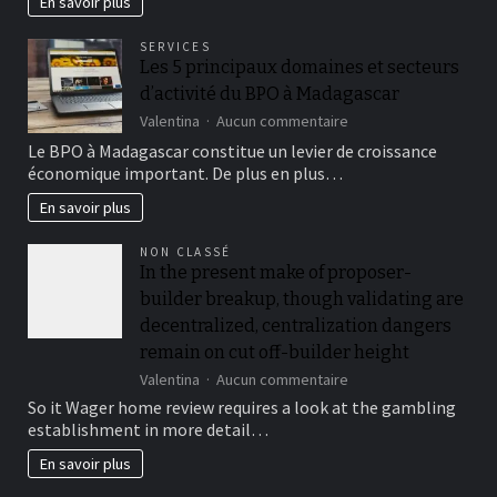
En savoir plus
quelques
beaux
SERVICES
villages
Les 5 principaux domaines et secteurs
anciens
d’activité du BPO à Madagascar
à
découvrir
sur
Valentina
Aucun commentaire
Les
Le BPO à Madagascar constitue un levier de croissance
5
économique important. De plus en plus…
principaux
domaines
En savoir plus
et
secteurs
NON CLASSÉ
d’activité
In the present make of proposer-
du
builder breakup, though validating are
BPO
à
decentralized, centralization dangers
Madagascar
remain on cut off-builder height
sur
Valentina
Aucun commentaire
In
So it Wager home review requires a look at the gambling
the
establishment in more detail…
present
make
En savoir plus
of