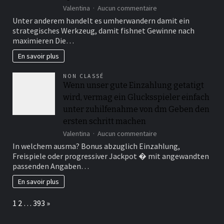
sur
Valentina
Aucun commentaire
Hinten
Unter anderem handelt es umherwandern damit ein
einen
strategisches Werkzeug, damit fishnet Gewinne nach
entscheidenden
maximieren Die…
Faktoren
in
En savoir plus
besitz
sein
NON CLASSÉ
von
Wenn unser gute Einzahlung getatigt
ihr
wird, vermag ein Glucksspieler einfach
Bonuswert,
ebendiese
unter zuhilfenahme von dm Geben den
Umsatzbedingungen
ersten schritt machen
und
sur
nachfolgende
Valentina
Aucun commentaire
Wenn
Palette
In welchem ausma? Bonus abzuglich Einzahlung,
unser
ein
Freispiele oder progressiver Jackpot � mit angewandten
gute
angebotenen
passenden Angaben…
Einzahlung
Spiele
getatigt
En savoir plus
wird,
vermag
Page:
Next
1
2
…
393
»
ein
Glucksspieler
einfach