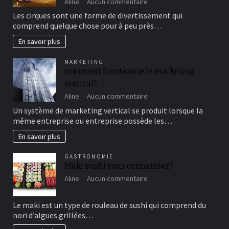
sur
Aline
Aucun commentaire
Aller
Les cirques sont une forme de divertissement qui
au
comprend quelque chose pour à peu près…
cirque
en
En savoir plus
famille
pour
MARKETING
un
comment fonctionne le marketing
bon
vertical?
moment
de
sur
Aline
Aucun commentaire
détente
comment
Un système de marketing vertical se produit lorsque la
fonctionne
même entreprise ou entreprise possède les…
le
marketing
En savoir plus
vertical?
GASTRONOMIE
Maki sushi vous connaissez?
sur
Aline
Aucun commentaire
Maki
sushi
Le maki est un type de rouleau de sushi qui comprend du
vous
nori d’algues grillées…
connaissez?