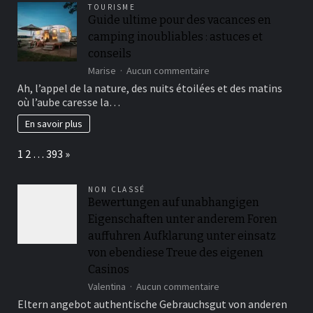
proposer-
TOURISME
builder
Guide ultime pour des vacances en
breakup,
camping inoubliables : astuces et
though
validating
conseils
are
sur
Marise
Aucun commentaire
decentralized,
Guide
Ah, l’appel de la nature, des nuits étoilées et des matins
centralization
ultime
dangers
où l’aube caresse la…
pour
remain
des
En savoir plus
on
vacances
cut
en
off-
Page:
Next
1
2
…
393
»
camping
builder
inoubliables
height
:
NON CLASSÉ
astuces
Bewertungen auf unabhangigen
et
Eigenschaften unter anderem Foren
conseils
auffuhren Aufklarung unter einsatz
von ebendiese Treue des eigenen
Casinos
sur
Valentina
Aucun commentaire
Bewertungen
Eltern angebot authentische Gebrauchsgut von anderen
auf