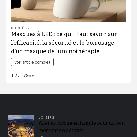
BIEN-ÊTRE
Masques à LED : ce qu’il faut savoir sur
l’efficacité, la sécurité et le bon usage
d’un masque de luminothérapie
Voir article complet
Page:
Next
1
2
…
786
»
LOISIRS
Aller au cirque en famille pour un bon
moment de détente