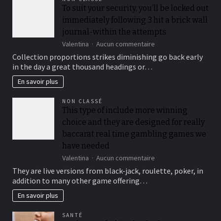
To suit your security, you’ll be locked out
immediately following 3 hit a brick wall
journal-within the attempts
sur
Valentina
Aucun commentaire
To
Collection proportions strikes diminishing go back early
suit
in the day a great thousand headings or…
your
security,
En savoir plus
you’ll
be
NON CLASSÉ
locked
This type of include more winning
out
choice and they are designed for really
immediately
following
baccarat real time gambling games we
3
have needed
hit
sur
Valentina
Aucun commentaire
a
This
brick
They are live versions from black-jack, roulette, poker, in
type
wall
addition to many other game offering…
of
journal-
include
within
En savoir plus
more
the
winning
attempts
SANTÉ
choice