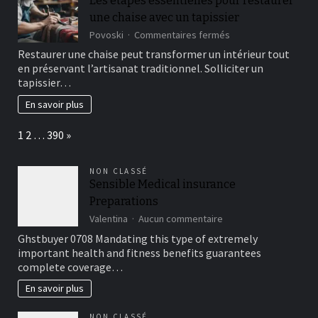
Les étapes essentielles pour restaurer
une chaise avec un tapissier
sur
Povoski
Commentaires fermés
Les
Restaurer une chaise peut transformer un intérieur tout
étapes
en préservant l’artisanat traditionnel. Solliciter un
essentielles
tapissier…
pour
restaurer
En savoir plus
une
chaise
Page:
Next
1
2
…
390
»
avec
un
tapissier
NON CLASSÉ
Sensible Medical insurance
Preparations
sur
Valentina
Aucun commentaire
Sensible
Ghstbuyer 0708 Mandating this type of extremely
Medical
important health and fitness benefits guarantees
insurance
complete coverage…
Preparations
En savoir plus
NON CLASSÉ