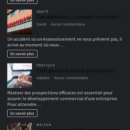
beauté
naturelle
SANTÉ
dévoilés
Une ambulance : comment les choisir ?
sur
Sarah
Aucun commentaire
Une
ambulance
Un accident ou un évanouissement ne nous prévient pas, il
:
arrive au moment où nous…
comment
les
En savoir plus
choisir
?
PRATIQUE
C’est quoi un fichier de prospection ?
sur
Adeline
Aucun commentaire
C’est
quoi
Réaliser des prospections efficaces est essentiel pour
un
assurer le développement commercial d’une entreprise.
fichier
de
Pour atteindre…
prospection
En savoir plus
?
MAISON