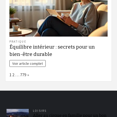
PRATIQUE
Équilibre intérieur : secrets pour un
bien-être durable
Voir article complet
Page:
Next
1
2
…
779
»
LOISIRS
Aller au cirque en famille pour un bon