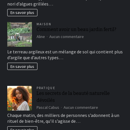
nori d’algues grillées…
connaissez?
En savoir plus
MAISON
Comment avoir un beau jardin fertil?
sur
Aline
Aucun commentaire
Comment
avoir
Le terreau argileux est un mélange de sol qui contient plus
un
d’argile que d’autres types…
beau
jardin
En savoir plus
fertil?
PRATIQUE
Les secrets de la beauté naturelle
dévoilés
sur
Pascal Cabus
Aucun commentaire
Les
Chaque matin, des milliers de personnes s’adonnent à un
secrets
rituel de bien-être, qu’il s’agisse de…
de
la
En savoir plus