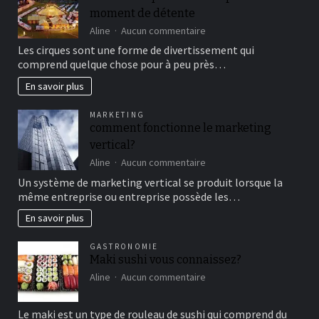
moment de détente
sur
Aline
Aucun commentaire
Aller
Les cirques sont une forme de divertissement qui
au
comprend quelque chose pour à peu près…
cirque
en
En savoir plus
famille
pour
MARKETING
un
comment fonctionne le marketing
bon
vertical?
moment
de
sur
Aline
Aucun commentaire
détente
comment
Un système de marketing vertical se produit lorsque la
fonctionne
même entreprise ou entreprise possède les…
le
marketing
En savoir plus
vertical?
GASTRONOMIE
Maki sushi vous connaissez?
sur
Aline
Aucun commentaire
Maki
sushi
Le maki est un type de rouleau de sushi qui comprend du
vous