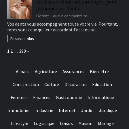
Les bonnes habitudes à adopter pour
and
préserver ses dents
they
are
sur
Florent
Aucun commentaire
designed
Les
Vos dents vous accompagnent toute votre vie. Pourtant,
for
bonnes
rares sont ceux qui leur accordent l’attention…
really
habitudes
baccarat
à
En savoir plus
real
adopter
time
pour
Page:
Next
1
2
…
390
»
gambling
préserver
games
ses
we
dents
have
Achats
Agriculture
Assurances
Bien-être
needed
Construction
Culture
Décoration
Education
Femmes
Finances
Gastronomie
Informatique
Immobilier
Industrie
Internet
Jardin
Juridique
Lifestyle
Logistique
Loisirs
Maison
Mariage