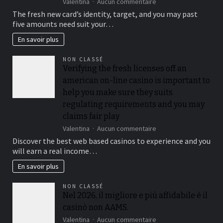
sur
Valentina
Aucun commentaire
from
Roulette,
$50
The fresh new card’s identity, target, and you may past
blackjack,
when
five amounts need suit your…
and
you
electronic
look
En savoir plus
poker
at
for
the
NON CLASSÉ
every
for
Verifying the fresh licenses off an
count
each
american on-line casino is important to
anywhere
and
between
every
help you make sure they suits
5
playoff
regulating requirements and you may
and
game
claims fair play
25
%,
sur
Valentina
Aucun commentaire
while
Verifying
Discover the best web based casinos to experience and you
you
the
will earn a real income…
are
fresh
slots
licenses
En savoir plus
constantly
off
amount
an
NON CLASSÉ
getting
american
Nel 2026, il migliore e più affidabile è il
100%
on-
casinò non AAMS.
line
casino
sur
Valentina
Aucun commentaire