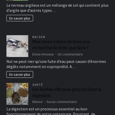
avoir
Le terreau argileux est un mélange de sol qui contient plus
un
d’argile que d’autres types…
beau
jardin
En savoir plus
fertil?
MAISON
Mon voisin refuse de faire une
recherche de fuite, que faire ?
sur
Emna Amouna
Un commentaire
Mon
Nul ne peut nier qu’une fuite d’eau peut causer d’énormes
voisin
dégâts notamment en copropriété. A…
refuse
de
En savoir plus
faire
une
SANTÉ
recherche
Les herbes efficaces pour faciliter la
de
digestion
fuite,
que
sur
Marise
Aucun commentaire
faire
Les
La digestion est un processus essentiel au bon
?
herbes
fonctionnement de notre organisme. Pourtant, de