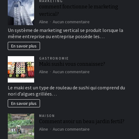
MARKETING
un
comment fonctionne le marketing
bon
vertical?
moment
de
sur
Aline
Aucun commentaire
détente
comment
Un système de marketing vertical se produit lorsque la
fonctionne
même entreprise ou entreprise possède les…
le
marketing
En savoir plus
vertical?
GASTRONOMIE
Maki sushi vous connaissez?
sur
Aline
Aucun commentaire
Maki
sushi
Le maki est un type de rouleau de sushi qui comprend du
vous
nori d’algues grillées…
connaissez?
En savoir plus
MAISON
Comment avoir un beau jardin fertil?
sur
Aline
Aucun commentaire
Comment