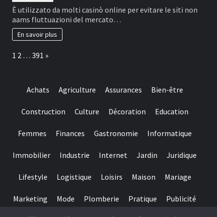
is
Nel
È utilizzato da molti casinò online per evitare le siti non
important
2026,
aams fluttuazioni del mercato…
to
il
help
migliore
En savoir plus
you
e
make
più
Page:
Next
1
2
…
391
»
sure
affidabile
they
è
suits
il
regulating
casinò
Achats
Agriculture
Assurances
Bien-être
requirements
non
and
AAMS.
you
Construction
Culture
Décoration
Education
may
claims
Femmes
Finances
Gastronomie
Informatique
fair
play
Immobilier
Industrie
Internet
Jardin
Juridique
Lifestyle
Logistique
Loisirs
Maison
Mariage
Marketing
Mode
Plomberie
Pratique
Publicité