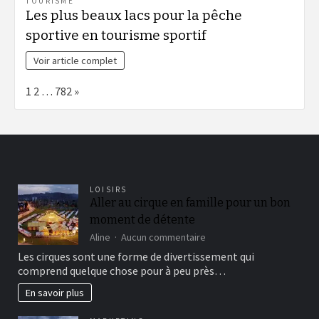
TOURISME
Les plus beaux lacs pour la pêche
sportive en tourisme sportif
Voir article complet
Page:
Next
1
2
…
782
»
LOISIRS
Aller au cirque en famille pour un bon
moment de détente
sur
Aline
Aucun commentaire
Aller
Les cirques sont une forme de divertissement qui
au
comprend quelque chose pour à peu près…
cirque
en
En savoir plus
famille
pour