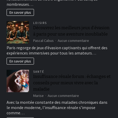
efficaces
nombreuses…
pour
faciliter
En savoir plus
la
digestion
LOISIRS
Découvrez les meilleurs jeux d’évasion
à paris pour une aventure inoubliable
sur
Pascal Cabus
Aucun commentaire
Découvrez
Paris regorge de jeux d’évasion captivants qui offrent des
les
expériences immersives pour tous les amateurs…
meilleurs
jeux
En savoir plus
d’évasion
à
SANTÉ
paris
Insuffisance rénale forum : échanges et
pour
conseils pour mieux vivre avec la
une
aventure
maladie
inoubliable
sur
Marise
Aucun commentaire
Insuffisance
Avec la montée constante des maladies chroniques dans
rénale
le monde moderne, l’insuffisance rénale s’impose
forum
comme…
: