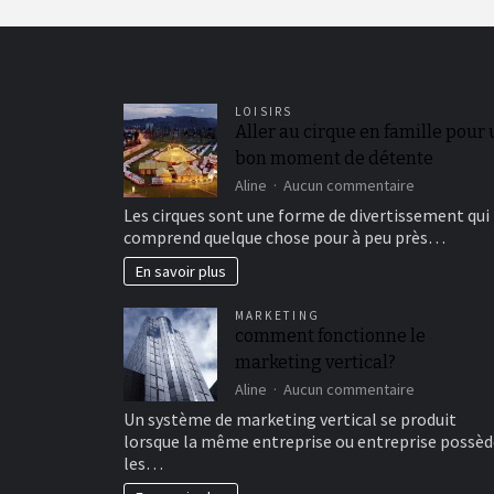
LOISIRS
Aller au cirque en famille pour
bon moment de détente
sur
Aline
Aucun commentaire
Aller
Les cirques sont une forme de divertissement qui
au
comprend quelque chose pour à peu près…
cirque
en
En savoir plus
famille
pour
MARKETING
un
comment fonctionne le
bon
marketing vertical?
moment
de
sur
Aline
Aucun commentaire
détente
comment
Un système de marketing vertical se produit
fonctionne
lorsque la même entreprise ou entreprise possèd
le
les…
marketing
vertical?