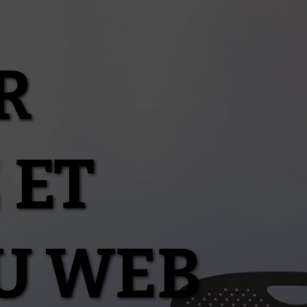
R
 ET
U WEB