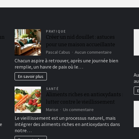
PRATIQUE
 un
Créer un nid douillet : astuces
pour une maison accueillante
sur
Pascal Cabus
Aucun commentaire
Créer
Chacun aspire à retrouver, après une journée bien
un
remplie, un havre de paix où le…
nid
douillet
Au
En savoir plus
:
au
astuces
SANTÉ
E
pour
Aliments riches en antioxydants :
une
lutter contre le vieillissement
maison
accueillante
sur
Marise
Un commentaire
Aliments
Le vieillissement est un processus naturel, mais
riches
e
intégrer des aliments riches en antioxydants dans
en
notre…
antioxydants
: