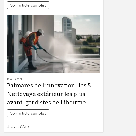
Voir article complet
MAISON
Palmarès de l’innovation : les 5
Nettoyage extérieur les plus
avant-gardistes de Libourne
Voir article complet
Page:
Next
1
2
…
775
»