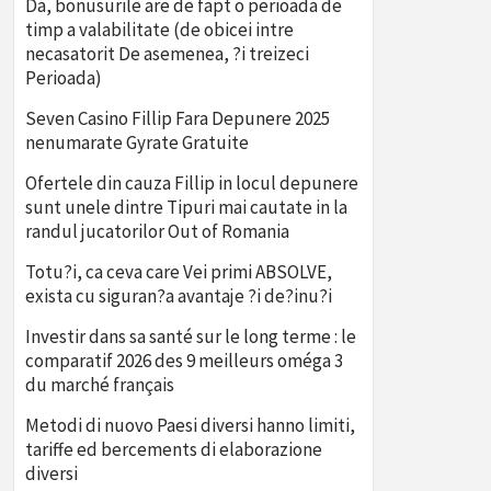
Da, bonusurile are de fapt o perioada de
timp a valabilitate (de obicei intre
necasatorit De asemenea, ?i treizeci
Perioada)
Seven Casino Fillip Fara Depunere 2025
nenumarate Gyrate Gratuite
Ofertele din cauza Fillip in locul depunere
sunt unele dintre Tipuri mai cautate in la
randul jucatorilor Out of Romania
Totu?i, ca ceva care Vei primi ABSOLVE,
exista cu siguran?a avantaje ?i de?inu?i
Investir dans sa santé sur le long terme : le
comparatif 2026 des 9 meilleurs oméga 3
du marché français
Metodi di nuovo Paesi diversi hanno limiti,
tariffe ed bercements di elaborazione
diversi