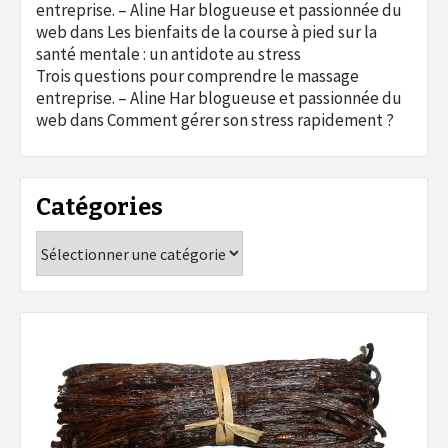
entreprise. – Aline Har blogueuse et passionnée du
web
dans
Les bienfaits de la course à pied sur la
santé mentale : un antidote au stress
Trois questions pour comprendre le massage
entreprise. – Aline Har blogueuse et passionnée du
web
dans
Comment gérer son stress rapidement ?
Catégories
Catégories