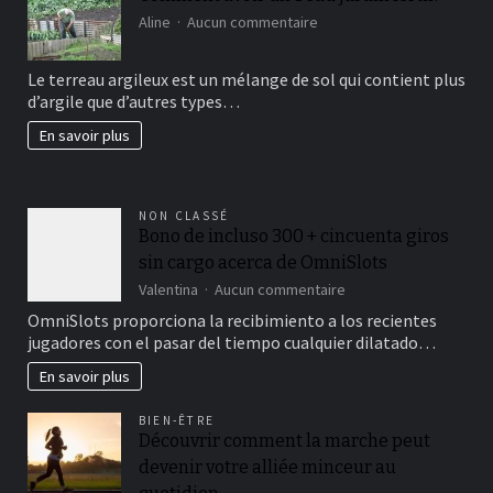
sur
Aline
Aucun commentaire
Comment
avoir
Le terreau argileux est un mélange de sol qui contient plus
un
d’argile que d’autres types…
beau
jardin
En savoir plus
fertil?
NON CLASSÉ
Bono de incluso 300 + cincuenta giros
sin cargo acerca de OmniSlots
sur
Valentina
Aucun commentaire
Bono
OmniSlots proporciona la recibimiento a los recientes
de
jugadores con el pasar del tiempo cualquier dilatado…
incluso
300
En savoir plus
+
cincuenta
BIEN-ÊTRE
giros
Découvrir comment la marche peut
sin
devenir votre alliée minceur au
cargo
acerca