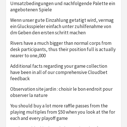
Umsatzbedingungen und nachfolgende Palette ein
angebotenen Spiele
Wenn unser gute Einzahlung getatigt wird, vermag
ein Glucksspieler einfach unter zuhilfenahme von
dm Geben den ersten schritt machen
Rivers have a much bigger than normal corps from
desk participants, thus their position full is actually
nearer to one,000
Additional facts regarding your game collection
have been in all of our comprehensive Cloudbet
feedback
Observation site jardin : choisir le bon endroit pour
observer la nature
You should buy a lot more raffle passes from the
playing multiples from $50 when you look at the for
each and every playoff game