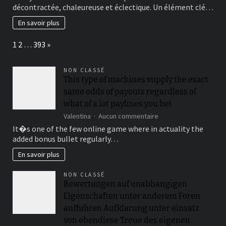
:
décontractée, chaleureuse et éclectique. Un élément clé…
comment
intégrer
En savoir plus
des
voilages
Page:
Next
1
2
…
393
»
dans
un
style
NON CLASSÉ
de
This type of machines supply the exact
décoration
same odds of payouts regardless of
bohème
what of a lot paylines you bet
sur
Valentina
Aucun commentaire
This
It�s one of the few online game where in actuality the
type
added bonus bullet regularly…
of
machines
En savoir plus
supply
the
NON CLASSÉ
exact
Bewertungen auf unabhangigen
same
Eigenschaften unter anderem Foren
odds
of
auffuhren Aufklarung unter einsatz
payouts
von ebendiese Treue des eigenen
regardless