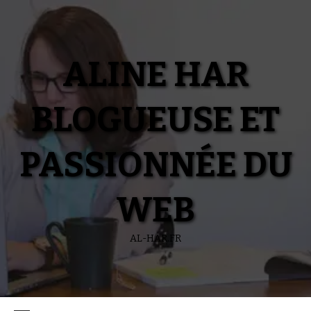
Aller
au
contenu
ALINE HAR
BLOGUEUSE ET
PASSIONNÉE DU
WEB
AL-HAR.FR
Menu