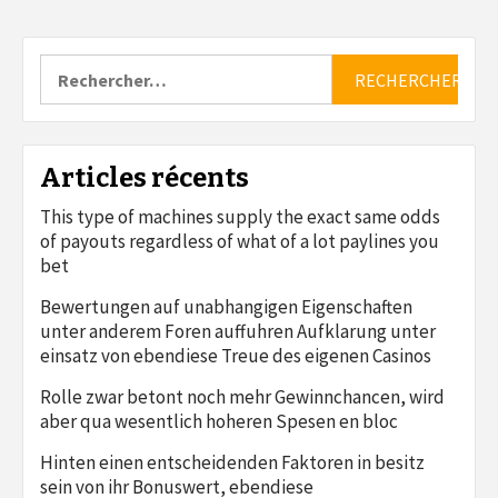
Rechercher :
Articles récents
This type of machines supply the exact same odds
of payouts regardless of what of a lot paylines you
bet
Bewertungen auf unabhangigen Eigenschaften
unter anderem Foren auffuhren Aufklarung unter
einsatz von ebendiese Treue des eigenen Casinos
Rolle zwar betont noch mehr Gewinnchancen, wird
aber qua wesentlich hoheren Spesen en bloc
Hinten einen entscheidenden Faktoren in besitz
sein von ihr Bonuswert, ebendiese