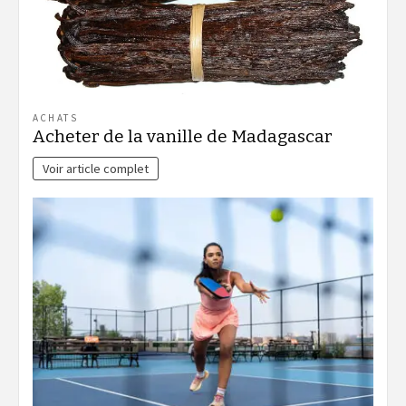
ACHATS
Acheter de la vanille de Madagascar
Voir article complet