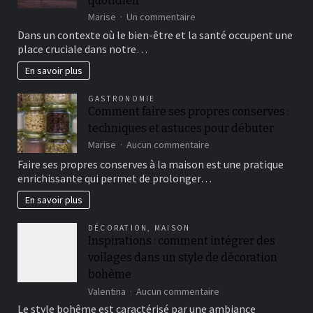
quotidien
de
sur
Marise
Un commentaire
OmniSlots
Découvrir
Dans un contexte où le bien-être et la santé occupent une
comment
place cruciale dans notre…
la
marche
En savoir plus
peut
devenir
GASTRONOMIE
votre
Comment faire ses propres conserves :
alliée
techniques et astuces pour débuter
minceur
au
sur
Marise
Aucun commentaire
quotidien
Comment
Faire ses propres conserves à la maison est une pratique
faire
enrichissante qui permet de prolonger…
ses
propres
En savoir plus
conserves
:
DÉCORATION
,
MAISON
techniques
Inspirations : comment intégrer des
et
voilages dans un style de décoration
astuces
pour
bohème
débuter
sur
Valentina
Aucun commentaire
Inspirations
Le style bohême est caractérisé par une ambiance